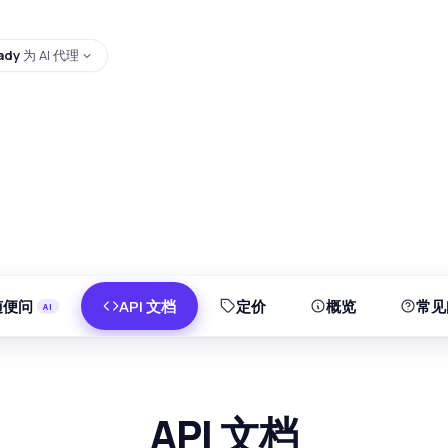
ady
为 AI 代理
随便问
API 文档
定价
概览
常见
API 文档