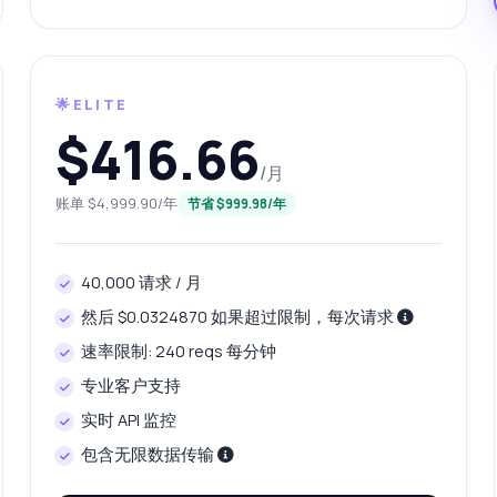
应结构是怎样的？
我可以在移动应用中使用吗？
果这个词没有同义词怎么办？
这个 API 能做什么？
给我一个代码示例
格是多少？
🌟ELITE
$416.66
/月
账单 $4,999.90/年
节省 $999.98/年
由 Zyla AI 回答
·
我倾向于询问支持
40,000 请求 / 月
然后 $0.0324870 如果超过限制，每次请求
速率限制: 240 reqs 每分钟
专业客户支持
实时 API 监控
包含无限数据传输