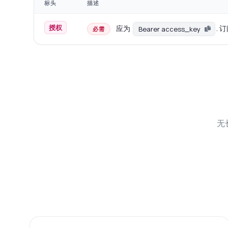
标头
描述
授权
应为
. 
Bearer access_key
必需
无