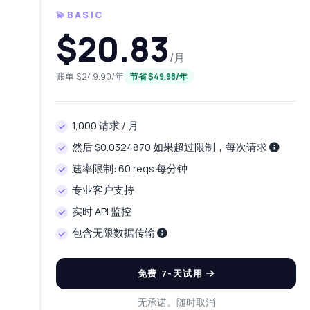
💫BASIC
$20.83
/月
账单 $249.90/年
节省 $49.98/年
1,000 请求 / 月
然后 $0.0324870 如果超过限制，每次请求
速率限制: 60 reqs 每分钟
专业客户支持
随便
关于 获取同
实时 API 监控
包含无限数据传输
您好
格
免费 7-天试用
我
无承诺。随时取消