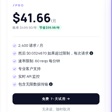
⚡PRO
$41.66
/月
账单 $499.90/年
节省 $99.98/年
2,400 请求 / 月
然后 $0.0324870 如果超过限制，每次请求
速率限制: 60 reqs 每分钟
专业客户支持
问
义词和反义词 API 的解答
实时 API 监控
包含无限数据传输
！关于 获取同义词和反义词 API 的任何问题都可以问我 — 端点、价
、集成技巧，应有尽有。
免费 7-天试用
如何获取一个词的同义词？
我需要提供哪些参数？
无承诺。随时取消