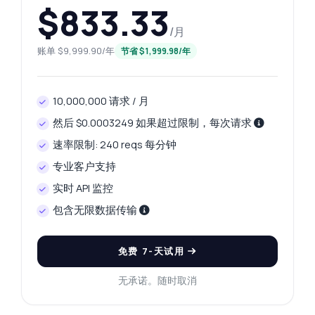
— 端点、价格、集成技巧，应有尽有。
$833.33
我如何获取卡片发行者信息?
/月
账单 $9,999.90/年
请求需要哪些参数?
节省 $1,999.98/年
我如何包含客户的IP地址?
风险评分代表什么?
10,000,000 请求 / 月
我如何处理响应中的错误?
然后 $0.0003249 如果超过限制，每次请求
这个 API 能做什么？
给我一个代码示例
速率限制: 240 reqs 每分钟
价格是多少？
专业客户支持
实时 API 监控
包含无限数据传输
由 Zyla AI 回答
·
我倾向于询问支持
免费 7-天试用
无承诺。随时取消