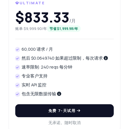
💎ULTIMATE
关于 汇率数据 API 的解答
$833.33
/月
您好！关于 汇率数据 API 的任何问题都可以问
我 — 端点、价格、集成技巧，应有尽有。
账单 $9,999.90/年
节省 $1,999.98/年
我如何获取实时货币汇率？
请求需要哪些参数？
60,000 请求 / 月
响应数据的结构是什么样的？
然后 $0.0649740 如果超过限制，每次请求
我可以同时获取多种货币的汇率吗？
速率限制: 240 reqs 每分钟
如果收到错误响应该怎么办？
专业客户支持
这个 API 能做什么？
给我一个代码示例
实时 API 监控
价格是多少？
包含无限数据传输
免费 7-天试用
无承诺。随时取消
由 Zyla AI 回答
·
我倾向于询问支持