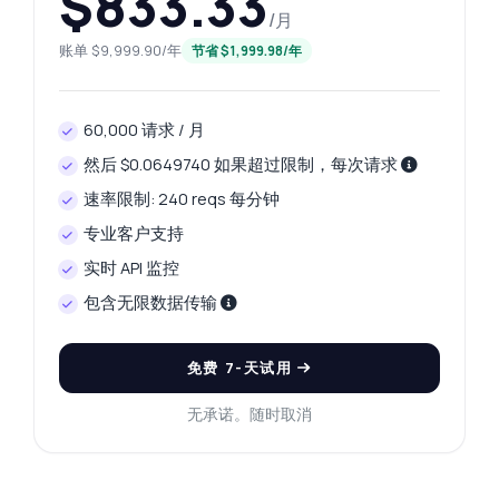
$833.33
/月
账单 $9,999.90/年
节省 $1,999.98/年
您好！关于 汇率查找器 API 的任何问题都可以
问我 — 端点、价格、集成技巧，应有尽有。
我如何获取货币之间的汇率
60,000 请求 / 月
请求需要哪些参数
响应数据是什么格式
然后 $0.0649740 如果超过限制，每次请求
我可以获取历史汇率吗
速率限制: 240 reqs 每分钟
如果输入无效的货币代码会怎样
专业客户支持
这个 API 能做什么？
给我一个代码示例
实时 API 监控
价格是多少？
包含无限数据传输
免费 7-天试用
无承诺。随时取消
由 Zyla AI 回答
·
我倾向于询问支持