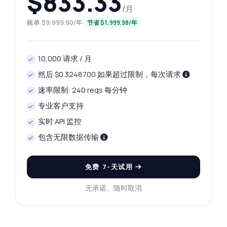
$833.33
/月
这个 API 能做什么？
给我一个代码示例
账单 $9,999.90/年
节省 $1,999.98/年
价格是多少？
10,000 请求 / 月
然后 $0.3248700 如果超过限制，每次请求
速率限制: 240 reqs 每分钟
由 Zyla AI 回答
·
我倾向于询问支持
专业客户支持
实时 API 监控
包含无限数据传输
免费 7-天试用
无承诺。随时取消