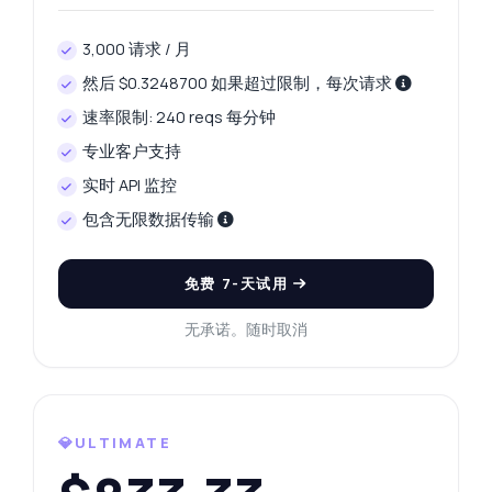
3,000 请求 / 月
然后 $0.3248700 如果超过限制，每次请求
速率限制: 240 reqs 每分钟
专业客户支持
实时 API 监控
随便问
包含无限数据传输
关于 人工智能媒体生成 API 的解答
免费 7-天试用
您好！关于 人工智能媒体生成 API 的任何问题
都可以问我 — 端点、价格、集成技巧，应有
无承诺。随时取消
尽有。
我如何发送生成图像的提示
支持哪些图像大小
响应结构是怎样的
💎ULTIMATE
我可以一次生成多张图像吗
如果图像生成失败该怎么办