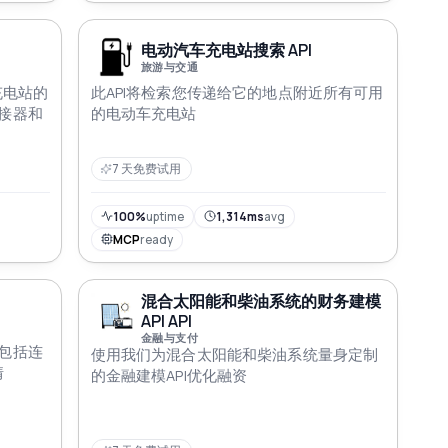
电动汽车充电站搜索 API
旅游与交通
充电站的
此API将检索您传递给它的地点附近所有可用
接器和
的电动车充电站
7 天免费试用
100%
uptime
1,314ms
avg
MCP
ready
混合太阳能和柴油系统的财务建模
API API
金融与支付
包括连
使用我们为混合太阳能和柴油系统量身定制
情
的金融建模API优化融资