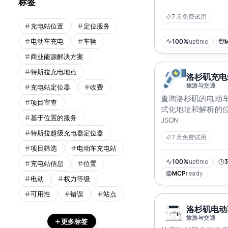
标签
7 天免费试用
充电站位置
定位服务
电动车充电
车辆
100%
uptime
商业能源解决方案
特斯拉充电地点
洛杉矶充电站
旅游与交通
充电站定位器
收费
查询洛杉矶的电动
项目审查
式化地址和解析的
基于位置的服务
JSON
特斯拉超级充电器定位器
7 天免费试用
项目筛选
电动车充电站
100%
uptime
3
充电站信息
位置
MCP
ready
电动
权力等级
可用性
错误
站点
洛杉矶电动车
旅游与交通
更多标签