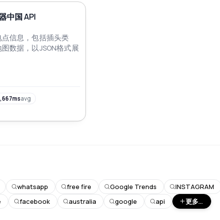
中国 API
电点信息，包括插头类
图数据，以JSON格式展
,667ms
avg
whatsapp
free fire
Google Trends
INSTAGRAM
e
facebook
australia
google
api
更多...