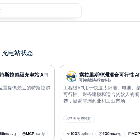
I
充电站状态
特斯拉超级充电站 API
索拉里斯非洲混合可行性 AP
可持续性与绿色科技
的位置提供最近的特斯拉超
工程级API用于快速太阳能、电池、
可行性、财务建模和适合贷款人的项
选，涵盖非洲商业和工业市场
7 天免费试用
188ms
avg
MCP
ready
100%
uptime
300ms
avg
MC