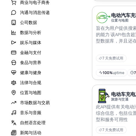
商业与电子商务
沟通与消息传递
电动汽车充电
位置与地图
公司数据
旨在为用户提供搜
数据与分析
的能力 该API包含超
型数据库，并且还
娱乐与媒体
金融与支付
7 天免费试用
食品与营养
健康与健身
100%
uptime
法律与合规
位置与地图
电动车充电定
旅游与交通
市场数据与交易
此API提供有关电
音乐与音频
综合信息，包括位
型和服务可用性
自然语言处理
7 天免费试用
新闻与活动