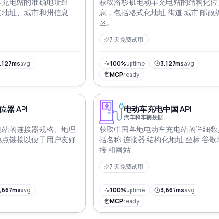
车充电站的准确地址组
获取洛杉矶电动车充电站的结构化位
道地址、城市和州信息
息，包括格式化地址 街道 城市 邮政
区。
7 天免费试用
,127ms
avg
100%
uptime
3,127ms
avg
MCP
ready
器 API
电动车充电中国 API
汽车和车辆数据
电站的连接器规格、地理
获取中国各地电动车充电站的详细数
地点链接以便于用户友好
括名称 连接器 结构化地址 坐标 谷
接 和网站
7 天免费试用
,667ms
avg
100%
uptime
3,667ms
avg
MCP
ready