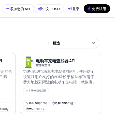
添加您的 API
中文 - USD
登录
免费试用
精选
I
电动车充电查找器 API
旅游与交通
柴油混合
🔌🌍 发现电动车充电站查找API：使用这个
目筛
快速且用户友好的API轻松穿梭世界🚀 毫不
费力地找到附近的电动车充电站，就像魔法
一样🌟 实时数据直接来自谷歌地图，确保信
7 天免费试用
息最新 用类型、可用性和功率的筛选器自定
义搜索 充电吧，环保战士们🌳⚡
100%
uptime
2,853ms
avg
P
ready
MCP
ready