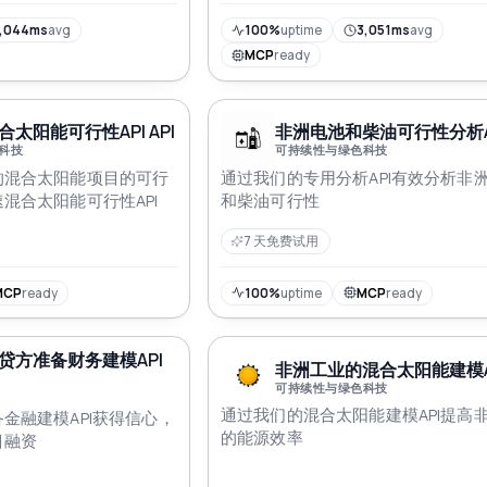
,044ms
avg
100%
uptime
3,051ms
avg
MCP
ready
太阳能可行性API API
非洲电池和柴油可行性分析API
科技
可持续性与绿色科技
的混合太阳能项目的可行
通过我们的专用分析API有效分析非
混合太阳能可行性API
和柴油可行性
7 天免费试用
MCP
ready
100%
uptime
MCP
ready
贷方准备财务建模API
非洲工业的混合太阳能建模API
可持续性与绿色科技
通过我们的混合太阳能建模API提高
金融建模API获得信心，
的能源效率
目融资