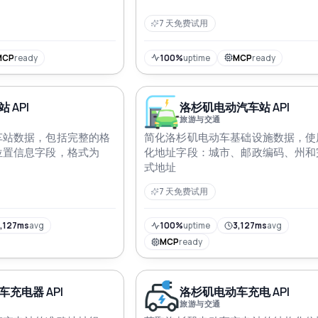
7 天免费试用
MCP
ready
100%
uptime
MCP
ready
 API
洛杉矶电动汽车站 API
旅游与交通
车站数据，包括完整的格
简化洛杉矶电动车基础设施数据，使
位置信息字段，格式为
化地址字段：城市、邮政编码、州和
式地址
7 天免费试用
,127ms
avg
100%
uptime
3,127ms
avg
MCP
ready
充电器 API
洛杉矶电动车充电 API
旅游与交通