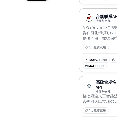
合规联系AP
法律与合规
AI-Safe：企业合
旨在简化组织对GD
提供了用于数据保
报告的自动化工具
7 天免费试用
集成AI技术，同时
监控和可操作的见解，
效应对复杂的合规
100%
uptime
1
MCP
ready
高级合规性Ne
API
法律与合规
轻松规避人工智能法
合规网络以实现强
7 天免费试用