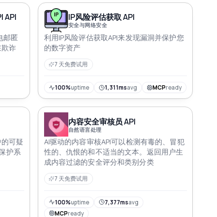
API
IP风险评估获取 API
安全与网络安全
l电邮匿
利用IP风险评估获取API来发现漏洞并保护您
在欺诈
的数字资产
7 天免费试用
100%
uptime
1,311ms
avg
MCP
ready
内容安全审核员 API
自然语言处理
中的可疑
AI驱动的内容审核API可以检测有毒的、冒犯
保护系
性的、仇恨的和不适当的文本。返回用户生
成内容过滤的安全评分和类别分类
7 天免费试用
100%
uptime
7,377ms
avg
MCP
ready