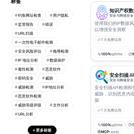
标签
知识产权数据
钓鱼网址检查
用户隐私
安全与网络安全
使用我们的IP数据风
监管报告
错误
以增强安全洞察
URL扫描
7 天免费试用
一次性电子邮件检测
安全风险评估
侮辱检测
100%
uptime
IP 地址分析
数据保护
毒性检测
恶意软件
安全扫描 AP
密码安全
威胁
安全与网络安全
威胁检测
IP地址分析
安全扫描API检测和
威胁，识别恶意内
恶意软件检测
据
威胁等级评级
文件分析
7 天免费试用
URL分析
100%
uptime
7
更多标签
MCP
ready