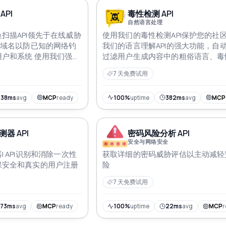
API
毒性检测 API
自然语言处理
扫描API领先于在线威胁
使用我们的毒性检测API保护您的社
和域名以防已知的网络钓
我们的语言理解API的强大功能，自
户和系统 使用我们强大
过滤用户生成内容中的粗俗语言、毒
I检测和消除潜在威胁 确
容、侮辱等。通过我们无缝高效的毒
7 天免费试用
安全的在线体验
API优先营造积极和尊重的在线环境
238ms
avg
MCP
ready
100%
uptime
382ms
avg
MCP
器 API
密码风险分析 API
安全与网络安全
 API识别和消除一次性
获取详细的密码威胁评估以主动减轻
保安全和真实的用户注册
险
7 天免费试用
573ms
avg
MCP
ready
100%
uptime
22ms
avg
MCP
r