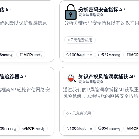
 API
分析密码安全指标 API
安全与网络安全
码风险以保护敏感信息
分析关键密码安全指标以有效保护
7 天免费试用
16ms
avg
MCP
ready
100%
uptime
327ms
avg
MCP
追踪器 API
知识产权风险洞察捕获 API
安全与网络安全
框架API轻松评估网络安
通过我们的IP风险洞察捕捉API获取重
风险见解，以增强您的网络安全措施
7 天免费试用
596ms
avg
MCP
ready
100%
uptime
854ms
avg
MCP