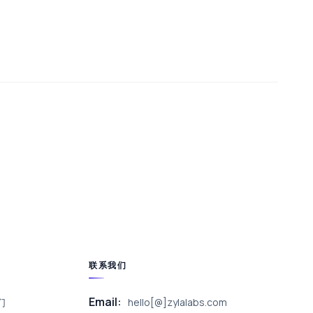
联系我们
Email:
们
hello[@]zylalabs.com