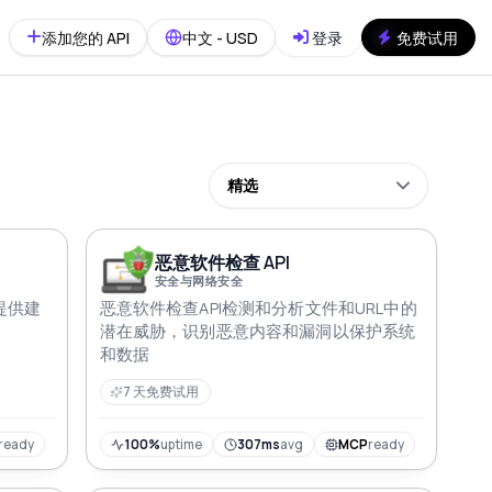
添加您的 API
中文 - USD
登录
免费试用
精选
恶意软件检查 API
安全与网络安全
提供建
恶意软件检查API检测和分析文件和URL中的
潜在威胁，识别恶意内容和漏洞以保护系统
和数据
7 天免费试用
ready
100%
uptime
307ms
avg
MCP
ready