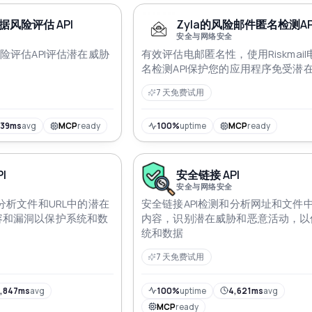
风险评估 API
Zyla的风险邮件匿名检测API 
安全与网络安全
险评估API评估潜在威胁
有效评估电邮匿名性，使用Riskmai
名检测API保护您的应用程序免受潜
7 天免费试用
939ms
avg
MCP
ready
100%
uptime
MCP
ready
I
安全链接 API
安全与网络安全
分析文件和URL中的潜在
安全链接API检测和分析网址和文件
容和漏洞以保护系统和数
内容，识别潜在威胁和恶意活动，以
统和数据
7 天免费试用
,847ms
avg
100%
uptime
4,621ms
avg
MCP
ready