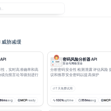
I
威胁减缓
API
密码风险分析器 API
安全与网络安全
毒性，实时高准确率和高
分析密码安全性 检测泄露 评估风险 
胁或仇恨言论等级别进行
议和推荐安全密码以提高保护
7 天免费试用
186ms
avg
MCP
ready
100%
uptime
359ms
avg
MCP