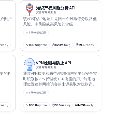
知识产权风险分析 API
安全与网络安全
用户账户
该API评估IP地址并返回一个风险评分以及低
风险、中风险或高风险的评级
7 天免费试用
ready
100%
uptime
820ms
avg
MCP
ready
VPN检测与防止 API
安全与网络安全
要的IP
通过VPN检测和防范API增强您的平台安全实
时识别被VPN代理或TOR掩盖的用户利用地
理位置追踪网站访客的来源获取对抗欺诈和
保护在线存在的重要见解在打击数字欺骗中
7 天免费试用
保持领先
ready
100%
uptime
993ms
avg
MCP
ready