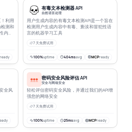
有毒文本检测器 API
自然语言处理
区！利用
用户生成内容的有毒文本检测API是一个旨在
动检测和
检测用户生成内容中有毒、亵渎和冒犯性语
性内
言的机器学习工具
性检测
7 天免费试用
ready
100%
uptime
404ms
avg
MCP
ready
密码安全风险评估 API
安全与网络安全
安全风
轻松评估密码安全风险，并通过我们的API增
强您的网络安全
7 天免费试用
eady
100%
uptime
25ms
avg
MCP
ready