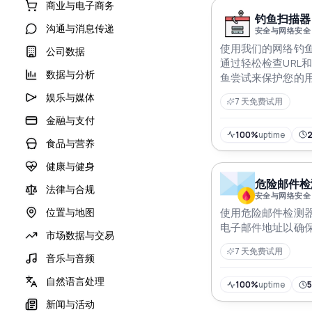
商业与电子商务
钓鱼扫描器 
沟通与消息传递
安全与网络安全
使用我们的网络钓鱼
公司数据
通过轻松检查URL
数据与分析
鱼尝试来保护您的用
的网络钓鱼扫描AP
娱乐与媒体
7 天免费试用
保所有人都能享受
金融与支付
100%
uptime
食品与营养
健康与健身
危险邮件检测
法律与合规
安全与网络安全
位置与地图
使用危险邮件检测器I
电子邮件地址以确
市场数据与交易
7 天免费试用
音乐与音频
自然语言处理
100%
uptime
新闻与活动