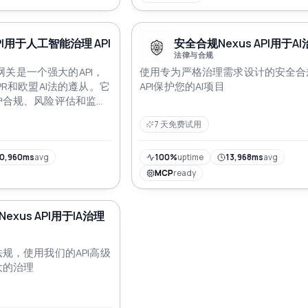
I用于人工智能治理 API
安全合规Nexus API用于AI治
法律与合规
规网关是一个强大的API，
使用专为严格治理需求设计的安全合
PR和欧盟AI法的遵从。它
API保护您的AI项目
护合规、风险评估和监管
，确保企业能够负责任地
7 天免费试用
保护用户隐私。通过实时
AI-Safe使企业能够有
要求
0,960ms
avg
100%
uptime
13,968ms
avg
MCP
ready
xus API用于IA治理
规，使用我们的API高级
大的治理