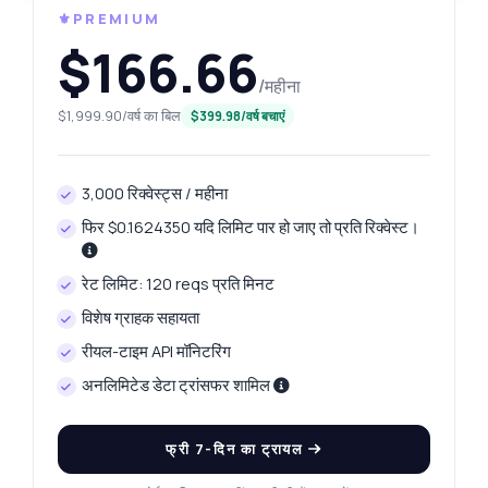
⚜️PREMIUM
$166.66
/महीना
$1,999.90/वर्ष का बिल
$399.98/वर्ष बचाएं
3,000 रिक्वेस्ट्स / महीना
फिर $0.1624350 यदि लिमिट पार हो जाए तो प्रति रिक्वेस्ट।
रेट लिमिट: 120 reqs प्रति मिनट
विशेष ग्राहक सहायता
रीयल-टाइम API मॉनिटरिंग
अनलिमिटेड डेटा ट्रांसफर शामिल
फ्री 7-दिन का ट्रायल