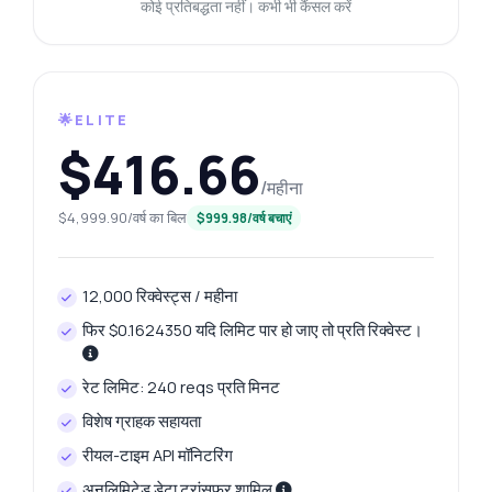
कोई प्रतिबद्धता नहीं। कभी भी कैंसल करें
🌟ELITE
$416.66
/महीना
$4,999.90/वर्ष का बिल
$999.98/वर्ष बचाएं
12,000 रिक्वेस्ट्स / महीना
फिर $0.1624350 यदि लिमिट पार हो जाए तो प्रति रिक्वेस्ट।
रेट लिमिट: 240 reqs प्रति मिनट
विशेष ग्राहक सहायता
कुछ भी पूछें
रीयल-टाइम API मॉनिटरिंग
बिल्ली की नस्ल पहचान API के बारे में उत्तर
अनलिमिटेड डेटा ट्रांसफर शामिल