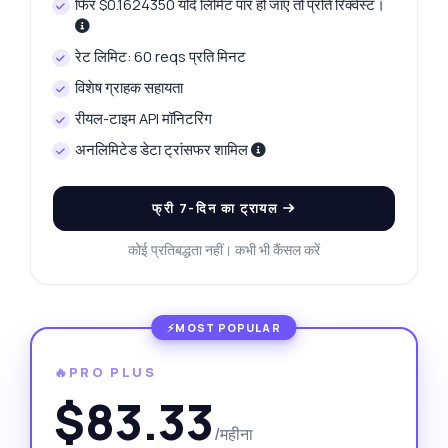
फिर $0.1624350 यदि लिमिट पार हो जाए तो प्रति रिक्वेस्ट।
रेट लिमिट: 60 reqs प्रति मिनट
विशेष ग्राहक सहायता
रीयल-टाइम API मॉनिटरिंग
अनलिमिटेड डेटा ट्रांसफर शामिल
फ्री 7-दिन का ट्रायल
कोई प्रतिबद्धता नहीं। कभी भी कैंसल करें
🔥PRO PLUS
$83.33
/महीना