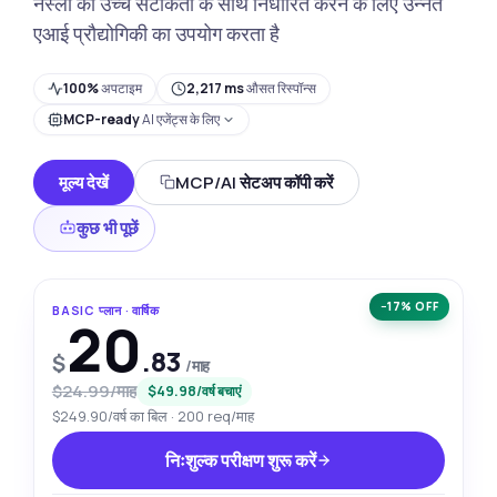
नस्लों को उच्च सटीकता के साथ निर्धारित करने के लिए उन्नत
एआई प्रौद्योगिकी का उपयोग करता है
100%
अपटाइम
2,217 ms
औसत रिस्पॉन्स
MCP-ready
AI एजेंट्स के लिए
मूल्य देखें
MCP/AI सेटअप कॉपी करें
कुछ भी पूछें
−17% OFF
BASIC प्लान · वार्षिक
20
.83
$
/माह
$24.99/माह
$49.98/वर्ष बचाएं
$249.90/वर्ष का बिल · 200 req/माह
निःशुल्क परीक्षण शुरू करें