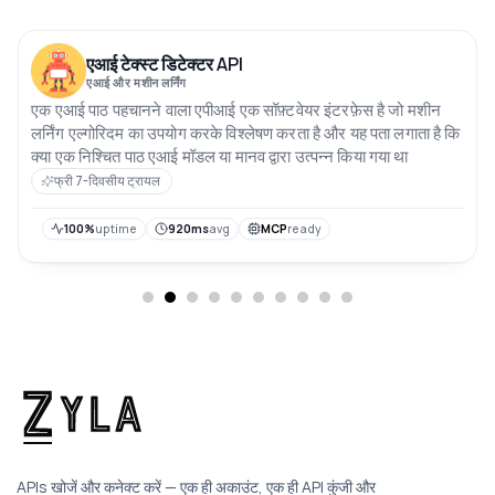
एआई टेक्स्ट डिटेक्टर API
एआई और मशीन लर्निंग
एक एआई पाठ पहचानने वाला एपीआई एक सॉफ़्टवेयर इंटरफ़ेस है जो मशीन
लर्निंग एल्गोरिदम का उपयोग करके विश्लेषण करता है और यह पता लगाता है कि
क्या एक निश्चित पाठ एआई मॉडल या मानव द्वारा उत्पन्न किया गया था
फ्री 7-दिवसीय ट्रायल
100%
uptime
920ms
avg
MCP
ready
APIs खोजें और कनेक्ट करें — एक ही अकाउंट, एक ही API कुंजी और