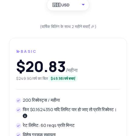
🇺🇸 USD
(वार्षिक बिलिंग के साथ 2 महीने बचाएँ 🎉)
💫BASIC
$20.83
/महीना
$249.90/वर्ष का बिल
$49.98/वर्ष बचाएं
200 रिक्वेस्ट्स / महीना
फिर $0.1624350 यदि लिमिट पार हो जाए तो प्रति रिक्वेस्ट।
रेट लिमिट: 60 reqs प्रति मिनट
विशेष ग्राहक सहायता