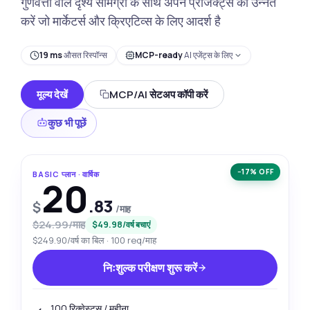
गुणवत्ता वाले दृश्य सामग्री के साथ अपने प्रोजेक्ट्स को उन्नत
करें जो मार्केटर्स और क्रिएटिव्स के लिए आदर्श है
19 ms
औसत रिस्पॉन्स
MCP-ready
AI एजेंट्स के लिए
मूल्य देखें
MCP/AI सेटअप कॉपी करें
कुछ भी पूछें
−17% OFF
BASIC प्लान · वार्षिक
20
.83
$
/माह
$24.99/माह
$49.98/वर्ष बचाएं
$249.90/वर्ष का बिल · 100 req/माह
निःशुल्क परीक्षण शुरू करें
100 रिक्वेस्ट्स / महीना