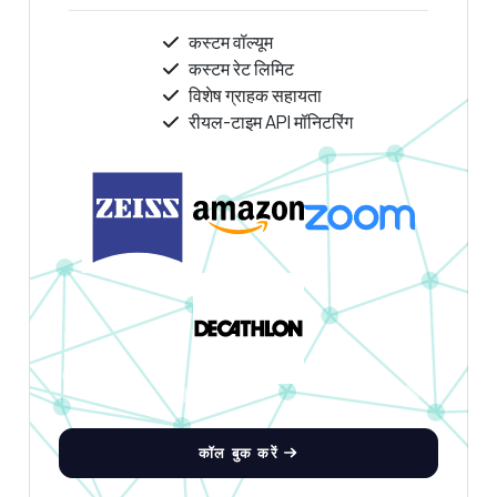
कस्टम वॉल्यूम
कस्टम रेट लिमिट
विशेष ग्राहक सहायता
रीयल-टाइम API मॉनिटरिंग
कॉल बुक करें