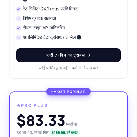
रेट लिमिट: 240 reqs प्रति मिनट
विशेष ग्राहक सहायता
रीयल-टाइम API मॉनिटरिंग
अनलिमिटेड डेटा ट्रांसफर शामिल
फ्री 7-दिन का ट्रायल
कोई प्रतिबद्धता नहीं। कभी भी कैंसल करें
🔥PRO PLUS
$83.33
/महीना
$999.90/वर्ष का बिल
$199.98/वर्ष बचाएं