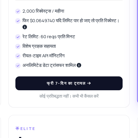
 प्रतियोगिता के लिए मैच फिक्स्चर कैसे प्राप्त करूं?
खिलाड़ी प्रोफाइल में क्या डेटा शामिल है?
 ऐतिहासिक प्रदर्शन मेट्रिक्स कैसे ढूंढूं?
यह API क्या कर सकता है?
2,000 रिक्वेस्ट्स / महीना
झे एक कोड उदाहरण दिखाएं
इसकी कीमत क्या है?
फिर $0.0649740 यदि लिमिट पार हो जाए तो प्रति रिक्वेस्ट।
रेट लिमिट: 60 reqs प्रति मिनट
विशेष ग्राहक सहायता
रीयल-टाइम API मॉनिटरिंग
Zyla AI द्वारा उत्तरित
·
मैं सपोर्ट से पूछना पसंद करता हूँ
अनलिमिटेड डेटा ट्रांसफर शामिल
फ्री 7-दिन का ट्रायल
कोई प्रतिबद्धता नहीं। कभी भी कैंसल करें
🌟ELITE