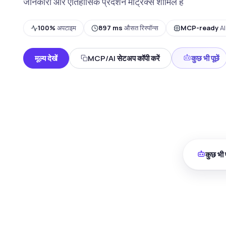
जानकारी और ऐतिहासिक प्रदर्शन मैट्रिक्स शामिल हैं
100%
अपटाइम
897 ms
औसत रिस्पॉन्स
MCP-ready
AI 
मूल्य देखें
MCP/AI सेटअप कॉपी करें
कुछ भी पूछें
कुछ भी प