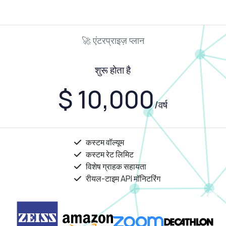
🚀 एंटरप्राइज़ प्लान
शुरू होता है
$ 10,000
/वर्ष
कस्टम वॉल्यूम
कस्टम रेट लिमिट
विशेष ग्राहक सहायता
रीयल-टाइम API मॉनिटरिंग