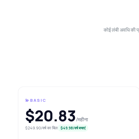
कोई लंबी अवधि की प्
कुछ भी 
लाजियो API के ब
💫BASIC
$20.83
नमस्त
/महीना
आप च
$249.90/वर्ष का बिल
$49.98/वर्ष बचाएं
मैं