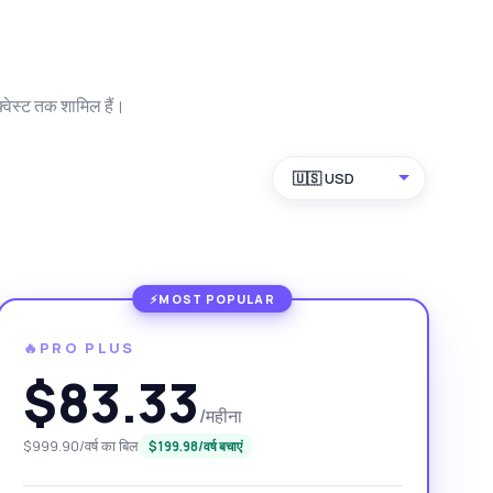
्वेस्ट तक शामिल हैं।
🇺🇸 USD
🔥PRO PLUS
$83.33
/महीना
$999.90/वर्ष का बिल
$199.98/वर्ष बचाएं