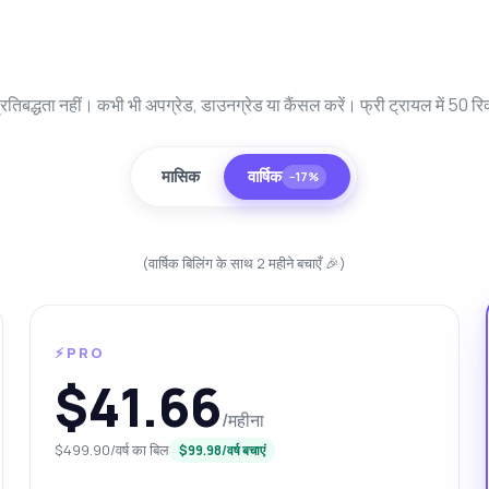
रतिबद्धता नहीं। कभी भी अपग्रेड, डाउनग्रेड या कैंसल करें। फ्री ट्रायल में 50 रिक
मासिक
वार्षिक
−17%
(वार्षिक बिलिंग के साथ 2 महीने बचाएँ 🎉)
पूछें
ारे में उत्तर
⚡PRO
$41.66
े! लाजियो API के बारे में कुछ भी पूछें — एंडपॉइंट्स, मूल्य निर्धारण, इंटीग्रेशन टिप्स, जो
/महीना
ाहें।
$499.90/वर्ष का बिल
$99.98/वर्ष बचाएं
 वर्तमान टीम की जानकारी कैसे प्राप्त करूं?
खिलाड़ी आंकड़ों के लिए कौन से पैरामीटर चाहिए?