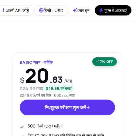
अपनी API जोड़ें
हिन्दी - USD
लॉग इन
मुफ्त में आज़माएं
−17% OFF
BASIC प्लान · वार्षिक
20
.83
$
/माह
$24.99/माह
$49.98/वर्ष बचाएं
$249.90/वर्ष का बिल · 500 req/माह
निःशुल्क परीक्षण शुरू करें
500 रिक्वेस्ट्स / महीना
फिर $0.0649740 यदि लिमिट पार हो जाए तो प्रति