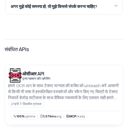
अगर मुझे कोई समस्या हो, तो मुझे किससे संपर्क करना चाहिए?
संबंधित APIs
ओसीआर API
दृश्य पहचान और इमेजिंग
हमारे OCR API के साथ टेक्स्ट मान्यता की शक्ति को unleash करें आसानी
से किसी भी भाषा में हस्तलिखित दस्तावेजों और स्कैन किए गए चित्रों से टेक्स्ट
निकालें बेजोड़ सटीकता के साथ वैश्विक व्यवसायों के लिए एकदम सही हमारे
API के साथ तेज़ परिणाम सुनिश्चित करते हैं आपकी डेटा तुरंत उपलब्ध और
फ्री 7-दिवसीय ट्रायल
पहुंचने योग्य है मैनुअल ट्रांसक्रिप्शन की समस्याओं को अलविदा कहें और
निर्बाध OCR तकनीक के भविष्य को अपनाएं
100%
uptime
1,076ms
avg
MCP
ready