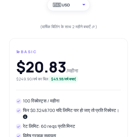
🇺🇸 USD
(वार्षिक बिलिंग के साथ 2 महीने बचाएँ 🎉)
💫BASIC
$20.83
/महीना
$249.90/वर्ष का बिल
$49.98/वर्ष बचाएं
100 रिक्वेस्ट्स / महीना
फिर $0.3248700 यदि लिमिट पार हो जाए तो प्रति रिक्वेस्ट।
रेट लिमिट: 60 reqs प्रति मिनट
विशेष ग्राहक सहायता