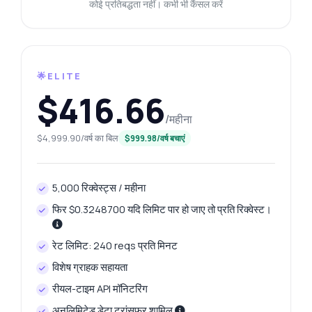
कोई प्रतिबद्धता नहीं। कभी भी कैंसल करें
🌟ELITE
$416.66
/महीना
$4,999.90/वर्ष का बिल
$999.98/वर्ष बचाएं
5,000 रिक्वेस्ट्स / महीना
फिर $0.3248700 यदि लिमिट पार हो जाए तो प्रति रिक्वेस्ट।
रेट लिमिट: 240 reqs प्रति मिनट
विशेष ग्राहक सहायता
रीयल-टाइम API मॉनिटरिंग
अनलिमिटेड डेटा ट्रांसफर शामिल