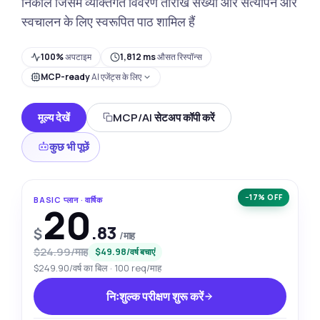
निकालें जिसमें व्यक्तिगत विवरण तारीखें संख्या और सत्यापन और
स्वचालन के लिए स्वरूपित पाठ शामिल हैं
100%
अपटाइम
1,812 ms
औसत रिस्पॉन्स
MCP-ready
AI एजेंट्स के लिए
मूल्य देखें
MCP/AI सेटअप कॉपी करें
कुछ भी पूछें
−17% OFF
BASIC प्लान · वार्षिक
20
.83
$
/माह
$24.99/माह
$49.98/वर्ष बचाएं
$249.90/वर्ष का बिल · 100 req/माह
निःशुल्क परीक्षण शुरू करें