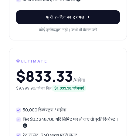
फ्री 7-दिन का ट्रायल
कोई प्रतिबद्धता नहीं। कभी भी कैंसल करें
💎ULTIMATE
$833.33
कुछ भी पूछें
/महीना
डॉक्यूमेंट ओसीआर एक्सट्रैक्टर API के बारे में उत्तर
$9,999.90/वर्ष का बिल
$1,999.98/वर्ष बचाएं
नमस्ते! डॉक्यूमेंट ओसीआर एक्सट्रैक्टर API के बारे में कुछ
50,000 रिक्वेस्ट्स / महीना
भी पूछें — एंडपॉइंट्स, मूल्य निर्धारण, इंटीग्रेशन टिप्स, जो
आप चाहें।
फिर $0.3248700 यदि लिमिट पार हो जाए तो प्रति रिक्वेस्ट।
मैं दस्तावेज़ कैसे भेजूं?
रेट लिमिट: 240 reqs प्रति मिनट