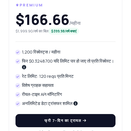
⚜️PREMIUM
$166.66
/महीना
$1,999.90/वर्ष का बिल
$399.98/वर्ष बचाएं
1,200 रिक्वेस्ट्स / महीना
फिर $0.3248700 यदि लिमिट पार हो जाए तो प्रति रिक्वेस्ट।
रेट लिमिट: 120 reqs प्रति मिनट
विशेष ग्राहक सहायता
रीयल-टाइम API मॉनिटरिंग
अनलिमिटेड डेटा ट्रांसफर शामिल
फ्री 7-दिन का ट्रायल