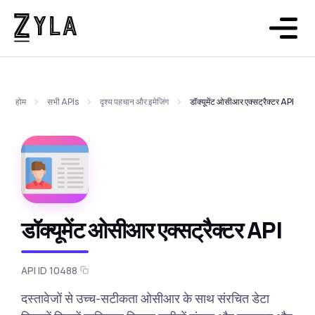
होम
सभी APIs
दृश्य पहचान और इमेजिंग
डॉक्यूमेंट ओसीआर एक्सट्रैक्टर API
डॉक्यूमेंट ओसीआर एक्सट्रैक्टर API
API ID 10488
दस्तावेजों से उच्च-सटीकता ओसीआर के साथ संरचित डेटा