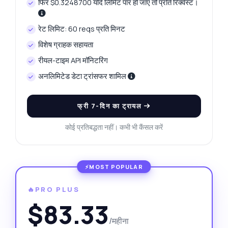
फिर $0.3248700 यदि लिमिट पार हो जाए तो प्रति रिक्वेस्ट।
रेट लिमिट: 60 reqs प्रति मिनट
विशेष ग्राहक सहायता
रीयल-टाइम API मॉनिटरिंग
अनलिमिटेड डेटा ट्रांसफर शामिल
फ्री 7-दिन का ट्रायल
कोई प्रतिबद्धता नहीं। कभी भी कैंसल करें
🔥PRO PLUS
$83.33
/महीना