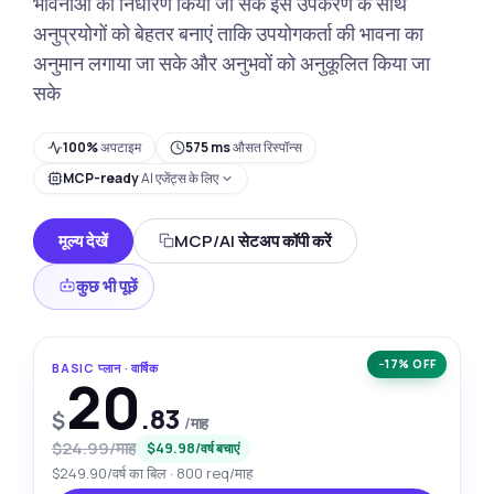
भावनाओं का निर्धारण किया जा सके इस उपकरण के साथ
अनुप्रयोगों को बेहतर बनाएं ताकि उपयोगकर्ता की भावना का
अनुमान लगाया जा सके और अनुभवों को अनुकूलित किया जा
सके
100%
अपटाइम
575 ms
औसत रिस्पॉन्स
MCP-ready
AI एजेंट्स के लिए
मूल्य देखें
MCP/AI सेटअप कॉपी करें
कुछ भी पूछें
−17% OFF
BASIC प्लान · वार्षिक
20
.83
$
/माह
$24.99/माह
$49.98/वर्ष बचाएं
$249.90/वर्ष का बिल · 800 req/माह