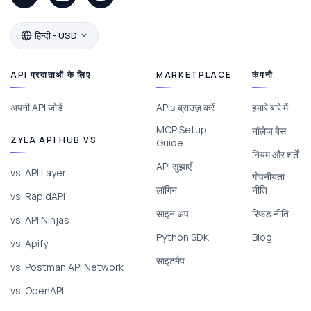
हिन्दी - USD
API प्रदाताओं के लिए
MARKETPLACE
कंपनी
अपनी API जोड़ें
APIs ब्राउज़ करें
हमारे बारे में
MCP Setup
नॉलेज बेस
ZYLA API HUB VS
Guide
नियम और शर्तें
API सुझाएँ
vs. API Layer
गोपनीयता
लॉगिन
नीति
vs. RapidAPI
साइन अप
रिफंड नीति
vs. API Ninjas
Python SDK
Blog
vs. Apify
साइटमैप
vs. Postman API Network
vs. OpenAPI