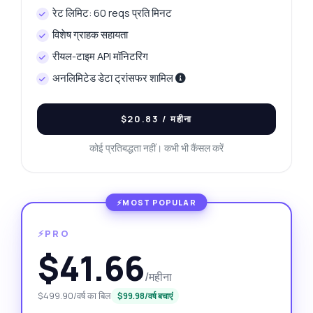
रेट लिमिट: 60 reqs प्रति मिनट
विशेष ग्राहक सहायता
रीयल-टाइम API मॉनिटरिंग
अनलिमिटेड डेटा ट्रांसफर शामिल
$20.83
/ महीना
कोई प्रतिबद्धता नहीं। कभी भी कैंसल करें
⚡PRO
$41.66
/महीना
$499.90/वर्ष का बिल
$99.98/वर्ष बचाएं