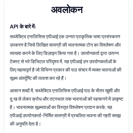
एंडपॉइंट्स, मूल्य निर्धारण, इंटीग्रेशन टिप्स, जो आप चाहें।
अवलोकन
मैं भावनाओं के लिए पाठ कैसे विश्लेषण करूं?
विश्लेषण के लिए मुझे कौन से पैरामीटर चाहिए?
API के बारे में:
प्रतिक्रिया का ढांचा कैसा है?
सब्जेक्टिव एनालिसिस एपीआई एक उन्नत प्राकृतिक भाषा प्रसंस्करण
क्या मैं एक साथ कई पाठों का मूल्यांकन कर सकता हूँ?
उपकरण है जिसे लिखित सामग्री की भावनात्मक टोन का विश्लेषण और
उपयोग के दौरान मुझे कौन सी त्रुटियाँ मिल सकती हैं?
व्याख्या करने के लिए डिज़ाइन किया गया है। उपयोगकर्ता द्वारा उत्पन्न
टेक्स्ट से भरे डिजिटल परिदृश्य में, यह एपीआई उन उपयोगकर्ताओं के
यह API क्या कर सकता है?
मुझे एक कोड उदाहरण दिखाएं
लिए महत्वपूर्ण है जो विभिन्न प्रकार की पाठ संचार में व्यक्त भावनाओं की
इसकी कीमत क्या है?
सूक्ष्म अंतर्दृष्टि की तलाश कर रहे हैं।
आसान शब्दों में, सब्जेक्टिव एनालिसिस एपीआई पाठ के भीतर खुशी और
दुःख से लेकर क्रोध और तटस्थता तक भावनाओं को पहचानने में उत्कृष्ट
है। भावनात्मक सूक्ष्मताओं का विस्तृत विश्लेषण प्रदान करके, यह
Zyla AI द्वारा उत्तरित
·
मैं सपोर्ट से पूछना पसंद करता हूँ
एपीआई उपयोगकर्ता-निर्मित सामग्री में प्रचलित भावना की गहरी समझ
की अनुमति देता है।