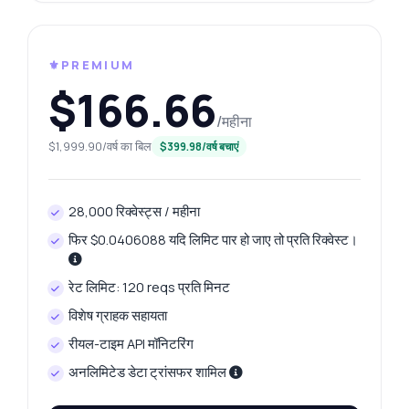
⚜️PREMIUM
$166.66
/महीना
$1,999.90/वर्ष का बिल
$399.98/वर्ष बचाएं
28,000 रिक्वेस्ट्स / महीना
फिर $0.0406088 यदि लिमिट पार हो जाए तो प्रति रिक्वेस्ट।
रेट लिमिट: 120 reqs प्रति मिनट
विशेष ग्राहक सहायता
रीयल-टाइम API मॉनिटरिंग
अनलिमिटेड डेटा ट्रांसफर शामिल