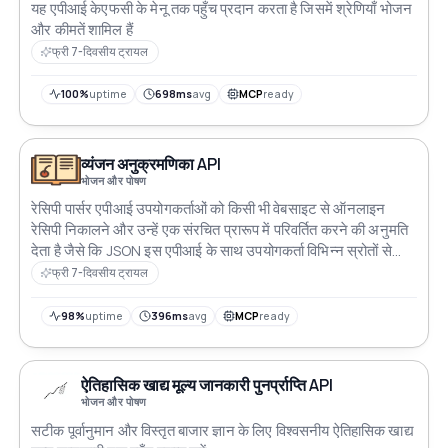
यह एपीआई केएफसी के मेनू तक पहुँच प्रदान करता है जिसमें श्रेणियाँ भोजन
और कीमतें शामिल हैं
फ्री 7-दिवसीय ट्रायल
100%
uptime
698ms
avg
MCP
ready
व्यंजन अनुक्रमणिका API
भोजन और पोषण
रेसिपी पार्सर एपीआई उपयोगकर्ताओं को किसी भी वेबसाइट से ऑनलाइन
रेसिपी निकालने और उन्हें एक संरचित प्रारूप में परिवर्तित करने की अनुमति
देता है जैसे कि JSON इस एपीआई के साथ उपयोगकर्ता विभिन्न स्रोतों से
रेसिपी पार्स करके अपनी खुद की डिजिटल कुकबुक आसानी से बना सकते हैं
फ्री 7-दिवसीय ट्रायल
एपीआई का सरल और उपयोगकर्ता-मित्रवत इंटरफेस इसे डेवलपर्स और
खाना बनाने के शौकीनों दोनों के लिए एक उत्कृष्ट उपकरण बनाता है
98%
uptime
396ms
avg
MCP
ready
ऐतिहासिक खाद्य मूल्य जानकारी पुनर्प्राप्ति API
भोजन और पोषण
सटीक पूर्वानुमान और विस्तृत बाजार ज्ञान के लिए विश्वसनीय ऐतिहासिक खाद्य