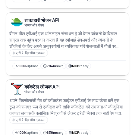
शाकाहारी भोजन API
भोजन और पोषण
वीगन मील एपीआई एक ऑनलाइन संसाधन है जो वेगन व्यंजनों के विशाल
संग्रह तक पहुंच प्रदान करता है यह एपीआई डेवलपर्स और व्यंजनों के
शौकीनों के लिए अपने अनुप्रयोगों या व्यक्तिगत परियोजनाओं में पौधों पर
आधारित व्यंजनों का उपयोग करना आसान बनाने के लिए डिज़ाइन किया गया
फ्री 7-दिवसीय ट्रायल
है
100%
uptime
784ms
avg
MCP
ready
कॉकटेल खोजक API
भोजन और पोषण
अपने मिक्सोलॉजी गेम को कॉकटेल फाइंडर एपीआई के साथ ऊंचा करें इस
टूल को समग्र रूप से एकीकृत करें ताकि कॉकटेल की संभावनाओं की दुनिया
का पता लगा सकें क्लासिक मिश्रणों से लेकर ट्रेंडी मिक्स तक सही पेय पदार्थ
रेसिपी खोजें मिक्सोलॉजी के राज खोलें और आसानी से अपने पसंदीदा पेय
फ्री 7-दिवसीय ट्रायल
बनाते हुए आनंद लें
100%
uptime
638ms
avg
MCP
ready