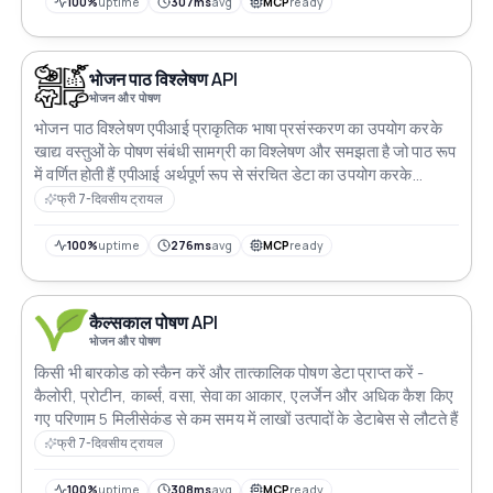
100%
uptime
307ms
avg
MCP
ready
भोजन पाठ विश्लेषण API
भोजन और पोषण
भोजन पाठ विश्लेषण एपीआई प्राकृतिक भाषा प्रसंस्करण का उपयोग करके
खाद्य वस्तुओं के पोषण संबंधी सामग्री का विश्लेषण और समझता है जो पाठ रूप
में वर्णित होती हैं एपीआई अर्थपूर्ण रूप से संरचित डेटा का उपयोग करके
असंरचित पाठ से पोषण संबंधी जानकारी को सही ढंग से पहचानता और
फ्री 7-दिवसीय ट्रायल
निकालता है
100%
uptime
276ms
avg
MCP
ready
कैल्सकाल पोषण API
भोजन और पोषण
किसी भी बारकोड को स्कैन करें और तात्कालिक पोषण डेटा प्राप्त करें -
कैलोरी, प्रोटीन, कार्ब्स, वसा, सेवा का आकार, एलर्जेन और अधिक कैश किए
गए परिणाम 5 मिलीसेकंड से कम समय में लाखों उत्पादों के डेटाबेस से लौटते हैं
फ्री 7-दिवसीय ट्रायल
100%
uptime
308ms
avg
MCP
ready