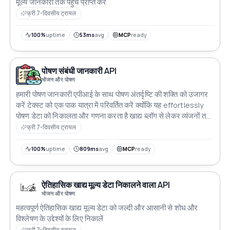
मूल्य जानकारी तक पहुँच प्राप्त करें
फ्री 7-दिवसीय ट्रायल
100%
uptime
53ms
avg
MCP
ready
पोषण संबंधी जानकारी API
भोजन और पोषण
हमारी पोषण जानकारी एपीआई के साथ पोषण अंतर्दृष्टि की शक्ति को उजागर
करें टेक्स्ट को एक पाक यात्रा में परिवर्तित करें क्योंकि यह effortlessly
पोषण डेटा को निकालता और गणना करता है खाद्य ब्लॉग से लेकर व्यंजनों तक
यह बुद्धिमान एपीआई अपनी कस्टम भाग नियंत्रण जादू के साथ सुनिश्चित
फ्री 7-दिवसीय ट्रायल
करता है कि निर्दिष्ट मात्राओं के आधार पर पोषण का सही आंकलन किया जाए
पाक बुद्धिमत्ता आपकी उंगलियों पर
100%
uptime
809ms
avg
MCP
ready
ऐतिहासिक खाद्य मूल्य डेटा निकालने वाला API
भोजन और पोषण
महत्वपूर्ण ऐतिहासिक खाद्य मूल्य डेटा को जल्दी और आसानी से शोध और
विश्लेषण के उद्देश्यों के लिए निकालें
फ्री 7-दिवसीय ट्रायल