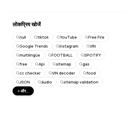
लोकप्रिय खोजें
null
tiktok
YouTube
Free Fire
Google Trends
instagram
VIN
multilingüe
FOOTBALL
SPOTIFY
free
Api
sitemap
gas
cc checker
VIN decoder
food
JSON
áudio
sitemap validation
और...