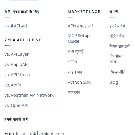
API प्रदाताओं के लिए
MARKETPLACE
कंपनी
अपनी API जोड़ें
APIs ब्राउज़ करें
हमारे बारे में
MCP Setup
नॉलेज बेस
ZYLA API HUB VS
Guide
नियम और शर्तें
API सुझाएँ
vs. API Layer
गोपनीयता
लॉगिन
नीति
vs. RapidAPI
साइन अप
रिफंड नीति
vs. API Ninjas
Python SDK
Blog
vs. Apify
साइटमैप
vs. Postman API Network
vs. OpenAPI
हमसे संपर्क करें
Email:
hello[@]zylalabs.com