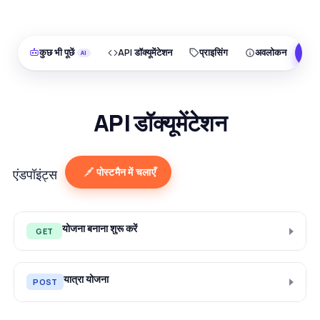
कुछ भी पूछें
API डॉक्यूमेंटेशन
प्राइसिंग
अवलोकन
F
API डॉक्यूमेंटेशन
पोस्टमैन में चलाएँ
एंडपॉइंट्स
योजना बनाना शुरू करें
GET
यात्रा योजना
POST