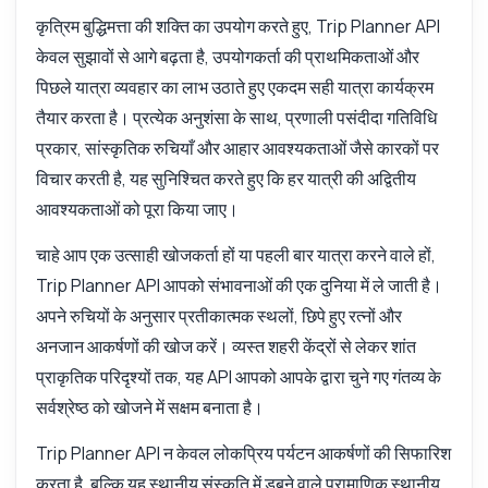
कृत्रिम बुद्धिमत्ता की शक्ति का उपयोग करते हुए, Trip Planner API
केवल सुझावों से आगे बढ़ता है, उपयोगकर्ता की प्राथमिकताओं और
पिछले यात्रा व्यवहार का लाभ उठाते हुए एकदम सही यात्रा कार्यक्रम
कुछ भी पूछें
तैयार करता है। प्रत्येक अनुशंसा के साथ, प्रणाली पसंदीदा गतिविधि
यात्रा योजनाकार API के बारे में उत्तर
प्रकार, सांस्कृतिक रुचियाँ और आहार आवश्यकताओं जैसे कारकों पर
विचार करती है, यह सुनिश्चित करते हुए कि हर यात्री की अद्वितीय
नमस्ते! यात्रा योजनाकार API के बारे में कुछ भी पूछें —
आवश्यकताओं को पूरा किया जाए।
एंडपॉइंट्स, मूल्य निर्धारण, इंटीग्रेशन टिप्स, जो आप चाहें।
चाहे आप एक उत्साही खोजकर्ता हों या पहली बार यात्रा करने वाले हों,
मैं यात्रा कार्यक्रम कैसे बनाऊं?
Trip Planner API आपको संभावनाओं की एक दुनिया में ले जाती है।
योजना के लिए कौन से पैरामीटर चाहिए?
अपने रुचियों के अनुसार प्रतीकात्मक स्थलों, छिपे हुए रत्नों और
क्या मैं गतिविधियों को अनुकूलित कर सकता हूँ?
अनजान आकर्षणों की खोज करें। व्यस्त शहरी केंद्रों से लेकर शांत
प्रतिक्रिया डेटा कैसा दिखता है?
प्राकृतिक परिदृश्यों तक, यह API आपको आपके द्वारा चुने गए गंतव्य के
मैं अनुरोध में त्रुटियों को कैसे संभालूं?
सर्वश्रेष्ठ को खोजने में सक्षम बनाता है।
यह API क्या कर सकता है?
मुझे एक कोड उदाहरण दिखाएं
Trip Planner API न केवल लोकप्रिय पर्यटन आकर्षणों की सिफारिश
इसकी कीमत क्या है?
करता है, बल्कि यह स्थानीय संस्कृति में डूबने वाले प्रामाणिक स्थानीय