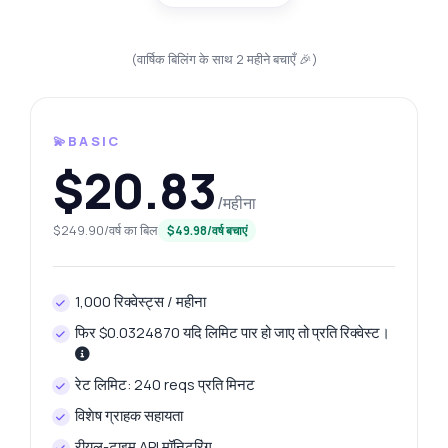
(वार्षिक बिलिंग के साथ 2 महीने बचाएँ 🎉)
💫BASIC
$20.83
/महीना
$249.90/वर्ष का बिल
$49.98/वर्ष बचाएं
1,000 रिक्वेस्ट्स / महीना
फिर $0.0324870 यदि लिमिट पार हो जाए तो प्रति रिक्वेस्ट।
रेट लिमिट: 240 reqs प्रति मिनट
विशेष ग्राहक सहायता
रीयल-टाइम API मॉनिटरिंग