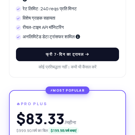
रेट लिमिट: 240 reqs प्रति मिनट
विशेष ग्राहक सहायता
रीयल-टाइम API मॉनिटरिंग
अनलिमिटेड डेटा ट्रांसफर शामिल
फ्री 7-दिन का ट्रायल
कोई प्रतिबद्धता नहीं। कभी भी कैंसल करें
🔥PRO PLUS
$83.33
/महीना
$999.90/वर्ष का बिल
$199.98/वर्ष बचाएं