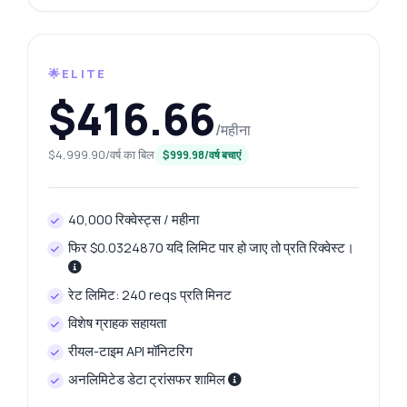
🌟ELITE
$416.66
/महीना
$4,999.90/वर्ष का बिल
$999.98/वर्ष बचाएं
40,000 रिक्वेस्ट्स / महीना
फिर $0.0324870 यदि लिमिट पार हो जाए तो प्रति रिक्वेस्ट।
रेट लिमिट: 240 reqs प्रति मिनट
विशेष ग्राहक सहायता
रीयल-टाइम API मॉनिटरिंग
अनलिमिटेड डेटा ट्रांसफर शामिल