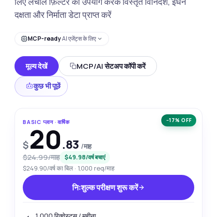
लिए लचीले फ़िल्टर का उपयोग करके विस्तृत विनिर्देश, ईंधन
दक्षता और निर्माता डेटा प्राप्त करें
MCP-ready
AI एजेंट्स के लिए
मूल्य देखें
MCP/AI सेटअप कॉपी करें
कुछ भी पूछें
−17% OFF
BASIC प्लान · वार्षिक
20
.83
$
/माह
$24.99/माह
$49.98/वर्ष बचाएं
$249.90/वर्ष का बिल · 1,000 req/माह
निःशुल्क परीक्षण शुरू करें
1,000 रिक्वेस्ट्स / महीना