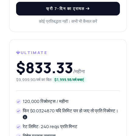
फ्री 7-दिन का ट्रायल
कोई प्रतिबद्धता नहीं। कभी भी कैंसल करें
💎ULTIMATE
$833.33
कुछ भी पूछें
/महीना
कार जानकारी API के बारे में उत्तर
$9,999.90/वर्ष का बिल
$1,999.98/वर्ष बचाएं
नमस्ते! कार जानकारी API के बारे में कुछ भी पूछें —
एंडपॉइंट्स, मूल्य निर्धारण, इंटीग्रेशन टिप्स, जो आप चाहें।
120,000 रिक्वेस्ट्स / महीना
मैं कार की विशिष्टताएँ कैसे प्राप्त करूँ?
फिर $0.0324870 यदि लिमिट पार हो जाए तो प्रति रिक्वेस्ट।
मैं किस पैरामीटर से फ़िल्टर कर सकता हूँ?
रेट लिमिट: 240 reqs प्रति मिनट
ईंधन दक्षता कैसे गणना की जाती है?
विशेष ग्राहक सहायता