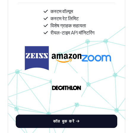
कस्टम वॉल्यूम
कस्टम रेट लिमिट
विशेष ग्राहक सहायता
रीयल-टाइम API मॉनिटरिंग
कॉल बुक करें