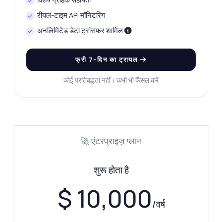
डेटा का कौन सा प्रारूप लौटाया जाता है?
रीयल-टाइम API मॉनिटरिंग
अगर डेटा गायब है तो क्या करूँ?
अनलिमिटेड डेटा ट्रांसफर शामिल
यह API क्या कर सकता है?
मुझे एक कोड उदाहरण दिखाएं
इसकी कीमत क्या है?
फ्री 7-दिन का ट्रायल
कोई प्रतिबद्धता नहीं। कभी भी कैंसल करें
Zyla AI द्वारा उत्तरित
·
मैं सपोर्ट से पूछना पसंद करता हूँ
🚀 एंटरप्राइज़ प्लान
शुरू होता है
$ 10,000
/वर्ष