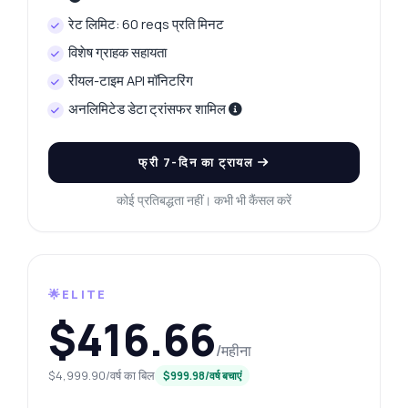
रेट लिमिट: 60 reqs प्रति मिनट
विशेष ग्राहक सहायता
रीयल-टाइम API मॉनिटरिंग
अनलिमिटेड डेटा ट्रांसफर शामिल
फ्री 7-दिन का ट्रायल
कोई प्रतिबद्धता नहीं। कभी भी कैंसल करें
🌟ELITE
$416.66
कुछ भी पूछें
/महीना
कानपूर प्लेटिनम प्राइस फेचर API के बारे में उत्तर
$4,999.90/वर्ष का बिल
$999.98/वर्ष बचाएं
नमस्ते! कानपूर प्लेटिनम प्राइस फेचर API के बारे में कुछ भी