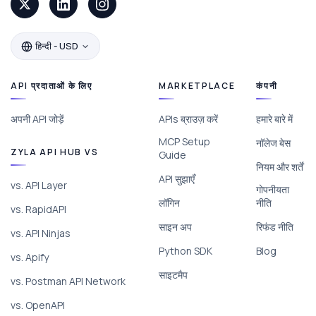
हिन्दी - USD
API प्रदाताओं के लिए
MARKETPLACE
कंपनी
अपनी API जोड़ें
APIs ब्राउज़ करें
हमारे बारे में
MCP Setup
नॉलेज बेस
ZYLA API HUB VS
Guide
नियम और शर्तें
API सुझाएँ
vs. API Layer
गोपनीयता
लॉगिन
नीति
vs. RapidAPI
साइन अप
रिफंड नीति
vs. API Ninjas
Python SDK
Blog
vs. Apify
साइटमैप
vs. Postman API Network
vs. OpenAPI