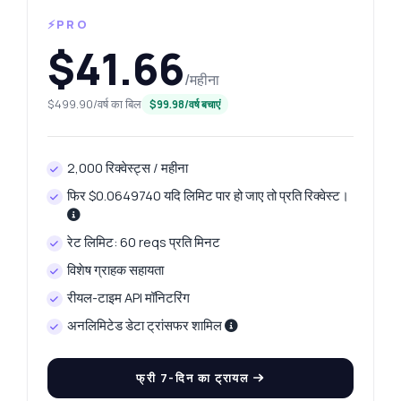
⚡PRO
$41.66
/महीना
$499.90/वर्ष का बिल
$99.98/वर्ष बचाएं
2,000 रिक्वेस्ट्स / महीना
फिर $0.0649740 यदि लिमिट पार हो जाए तो प्रति रिक्वेस्ट।
रेट लिमिट: 60 reqs प्रति मिनट
विशेष ग्राहक सहायता
रीयल-टाइम API मॉनिटरिंग
अनलिमिटेड डेटा ट्रांसफर शामिल
फ्री 7-दिन का ट्रायल