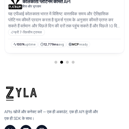
कोलकाता प्लेटिनम कीमतें API
वित्त और भुगतान
यह एपीआई कोलकाता भारत में विशिष्ट वास्तविक समय और ऐतिहासिक
प्लेटिनम कीमतें प्रदान करता है यूजर्स ग्राम के अनुसार कीमतें प्राप्त कर
सकते हैं वर्तमान और पिछले दिन की दरों तक पहुंच सकते हैं और पिछले 10 दिनों
में कीमतों के रुझानों का विश्लेषण कर सकते हैं कीमतें भारतीय रूपए में हैं
फ्री 7-दिवसीय ट्रायल
100%
uptime
12,779ms
avg
MCP
ready
APIs खोजें और कनेक्ट करें — एक ही अकाउंट, एक ही API कुंजी और
एक ही SDK के साथ।