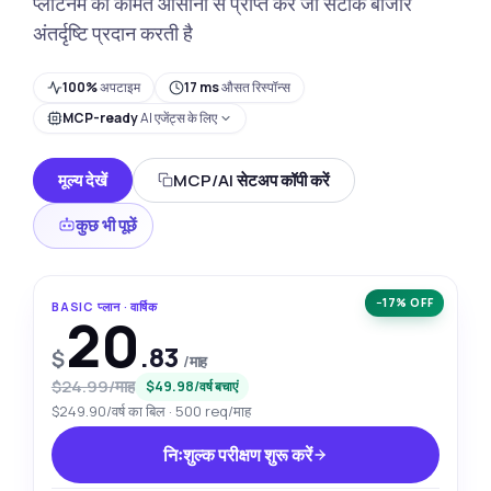
प्लेटिनम की कीमतें आसानी से प्राप्त करें जो सटीक बाजार
अंतर्दृष्टि प्रदान करती है
100%
अपटाइम
17 ms
औसत रिस्पॉन्स
MCP-ready
AI एजेंट्स के लिए
मूल्य देखें
MCP/AI सेटअप कॉपी करें
कुछ भी पूछें
−17% OFF
BASIC प्लान · वार्षिक
20
.83
$
/माह
$24.99/माह
$49.98/वर्ष बचाएं
$249.90/वर्ष का बिल · 500 req/माह
निःशुल्क परीक्षण शुरू करें