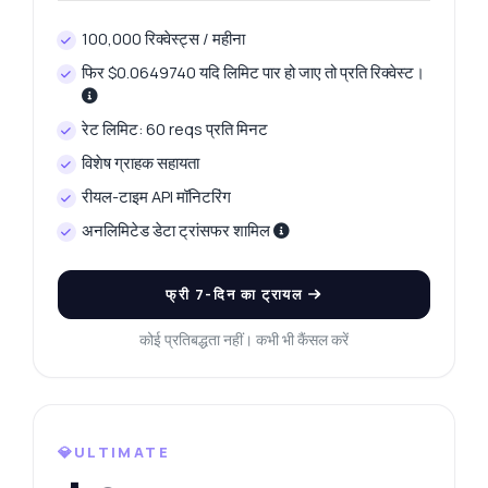
पूछें — एंडपॉइंट्स, मूल्य निर्धारण, इंटीग्रेशन टिप्स, जो आप
चाहें।
100,000 रिक्वेस्ट्स / महीना
फिर $0.0649740 यदि लिमिट पार हो जाए तो प्रति रिक्वेस्ट।
मैं आज का प्लेटिनम मूल्य कैसे प्राप्त करूं?
प्लेटिनम के लिए कौन से ग्राम वजन उपलब्ध हैं?
रेट लिमिट: 60 reqs प्रति मिनट
मैं कल का प्लेटिनम मूल्य कैसे प्राप्त करूं?
विशेष ग्राहक सहायता
मूल्य इतिहास के लिए मुझे कौन से पैरामीटर चाहिए?
रीयल-टाइम API मॉनिटरिंग
मूल्य परिवर्तन कैसे गणना किया जाता है?
अनलिमिटेड डेटा ट्रांसफर शामिल
यह API क्या कर सकता है?
मुझे एक कोड उदाहरण दिखाएं
इसकी कीमत क्या है?
फ्री 7-दिन का ट्रायल
कोई प्रतिबद्धता नहीं। कभी भी कैंसल करें
Zyla AI द्वारा उत्तरित
·
मैं सपोर्ट से पूछना पसंद करता हूँ
💎ULTIMATE