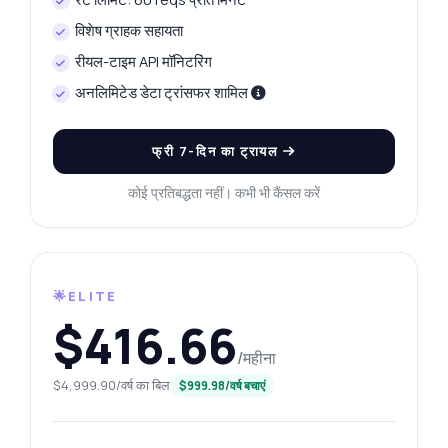
विशेष ग्राहक सहायता
रीयल-टाइम API मॉनिटरिंग
अनलिमिटेड डेटा ट्रांसफर शामिल
फ्री 7-दिन का ट्रायल
कोई प्रतिबद्धता नहीं। कभी भी कैंसल करें
🌟ELITE
$416.66
कुछ भी पूछें
/महीना
धर्मपुरी प्लेटिनम डेटा एक्सट्रैक्टर API के बारे में उत्तर
$4,999.90/वर्ष का बिल
$999.98/वर्ष बचाएं
नमस्ते! धर्मपुरी प्लेटिनम डेटा एक्सट्रैक्टर API के बारे में