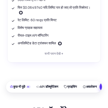
फिर $0.0649740 यदि लिमिट पार हो जाए तो प्रति रिक्वेस्ट।
रेट लिमिट: 60 reqs प्रति मिनट
विशेष ग्राहक सहायता
रीयल-टाइम API मॉनिटरिंग
अनलिमिटेड डेटा ट्रांसफर शामिल
सभी प्लान देखें
कुछ भी पूछें
API डॉक्यूमेंटेशन
प्राइसिंग
अवलोकन
F