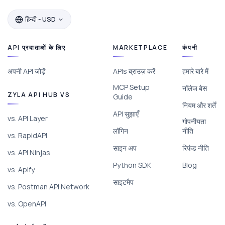
हिन्दी - USD
API प्रदाताओं के लिए
MARKETPLACE
कंपनी
अपनी API जोड़ें
APIs ब्राउज़ करें
हमारे बारे में
MCP Setup
नॉलेज बेस
ZYLA API HUB VS
Guide
नियम और शर्तें
API सुझाएँ
vs. API Layer
गोपनीयता
लॉगिन
नीति
vs. RapidAPI
साइन अप
रिफंड नीति
vs. API Ninjas
Python SDK
Blog
vs. Apify
साइटमैप
vs. Postman API Network
vs. OpenAPI