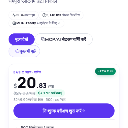
धर्मपुरी प्लैटिनम डेटा निकालें
50%
अपटाइम
5,418 ms
औसत रिस्पॉन्स
MCP-ready
AI एजेंट्स के लिए
मूल्य देखें
MCP/AI सेटअप कॉपी करें
कुछ भी पूछें
−17% OFF
BASIC प्लान · वार्षिक
20
.83
$
/माह
$24.99/माह
$49.98/वर्ष बचाएं
$249.90/वर्ष का बिल · 500 req/माह
निःशुल्क परीक्षण शुरू करें
500 रिक्वेस्ट्स / महीना