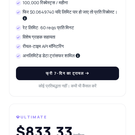
कुछ भी पूछें — एंडपॉइंट्स, मूल्य निर्धारण, इंटीग्रेशन टिप्स,
100,000 रिक्वेस्ट्स / महीना
जो आप चाहें।
फिर $0.0649740 यदि लिमिट पार हो जाए तो प्रति रिक्वेस्ट।
मैं आज का प्लेटिनम मूल्य कैसे प्राप्त करूं?
मैं किस ग्राम वजन के लिए डेटा मांग सकता हूँ?
रेट लिमिट: 60 reqs प्रति मिनट
मैं कल के मूल्य में बदलाव कैसे प्राप्त करूं?
विशेष ग्राहक सहायता
मूल्य इतिहास किस प्रारूप में लौटता है?
रीयल-टाइम API मॉनिटरिंग
डेटा पुनर्प्राप्ति समस्याओं को कैसे हल करूँ?
अनलिमिटेड डेटा ट्रांसफर शामिल
यह API क्या कर सकता है?
मुझे एक कोड उदाहरण दिखाएं
इसकी कीमत क्या है?
फ्री 7-दिन का ट्रायल
कोई प्रतिबद्धता नहीं। कभी भी कैंसल करें
Zyla AI द्वारा उत्तरित
·
मैं सपोर्ट से पूछना पसंद करता हूँ
💎ULTIMATE
$833.33