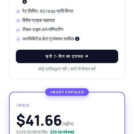
रेट लिमिट: 60 reqs प्रति मिनट
विशेष ग्राहक सहायता
रीयल-टाइम API मॉनिटरिंग
अनलिमिटेड डेटा ट्रांसफर शामिल
फ्री 7-दिन का ट्रायल
कोई प्रतिबद्धता नहीं। कभी भी कैंसल करें
⚡PRO
$41.66
/महीना
$499.90/वर्ष का बिल
$99.98/वर्ष बचाएं