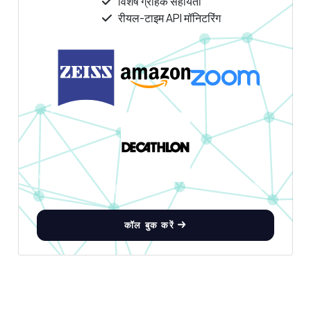
विशेष ग्राहक सहायता
रीयल-टाइम API मॉनिटरिंग
कॉल बुक करें
कुछ भी पूछें
मुद्रा कैलकुलेटर API के बारे में उत्तर