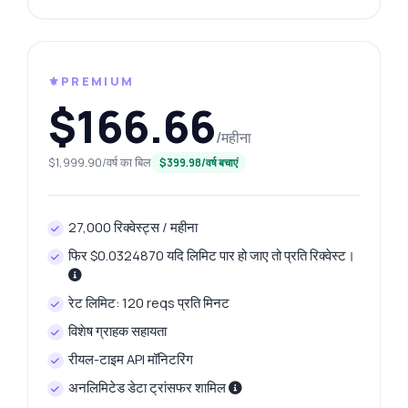
⚜️PREMIUM
$166.66
/महीना
$1,999.90/वर्ष का बिल
$399.98/वर्ष बचाएं
27,000 रिक्वेस्ट्स / महीना
फिर $0.0324870 यदि लिमिट पार हो जाए तो प्रति रिक्वेस्ट।
रेट लिमिट: 120 reqs प्रति मिनट
विशेष ग्राहक सहायता
रीयल-टाइम API मॉनिटरिंग
अनलिमिटेड डेटा ट्रांसफर शामिल