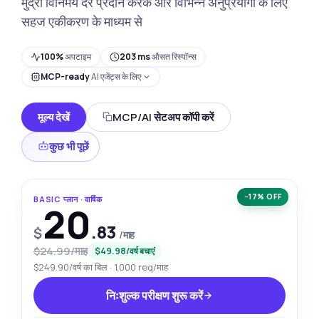
मुद्रा विनिमय दरें प्रदान करके और विभिन्न अनुप्रयोगों के लिए
सहज एकीकरण के माध्यम से
100%
अपटाइम
203 ms
औसत रिस्पॉन्स
MCP-ready
AI एजेंट्स के लिए
मूल्य देखें
MCP/AI सेटअप कॉपी करें
कुछ भी पूछें
−17% OFF
BASIC प्लान · वार्षिक
20
.83
$
/माह
$24.99/माह
$49.98/वर्ष बचाएं
$249.90/वर्ष का बिल · 1,000 req/माह
निःशुल्क परीक्षण शुरू करें