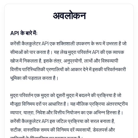
नमस्ते! मुद्रा कैलकुलेटर API के बारे में कुछ भी पूछें —
अवलोकन
एंडपॉइंट्स, मूल्य निर्धारण, इंटीग्रेशन टिप्स, जो आप चाहें।
मैं उपलब्ध मुद्राओं की सूची कैसे प्राप्त करूं
API के बारे में:
परिवर्तन अनुरोधों के लिए कौन से पैरामीटर चाहिए
करेंसी कैलकुलेटर API एक शक्तिशाली उपकरण के रूप में उभरता है जो
परिवर्तन डेटा का उत्तर किस प्रारूप में है
सीमाओं को पार करता है। यह लेख मुद्रा परिवर्तन API की एक व्यापक
बदली दरें कितनी बार अपडेट होती हैं
खोज में निकलता है, इसके तंत्र, अनुप्रयोगों, लाभों और विश्वव्यापी
क्या मैं एक साथ कई मुद्राओं को बदल सकता हूं
वित्तीय पारिस्थितिकी प्रणालियों को आकार देने में इसकी परिवर्तनकारी
यह API क्या कर सकता है?
मुझे एक कोड उदाहरण दिखाएं
भूमिका की पड़ताल करता है।
इसकी कीमत क्या है?
मुद्रा परिवर्तन एक मुद्रा को दूसरी मुद्रा में बदलने की प्रक्रिया है जो
मौजूदा विनिमय दरों पर आधारित है। यह मौलिक प्रक्रिया अंतरराष्ट्रीय
व्यापार, यात्रा, निवेश और वित्तीय नियोजन का एक अभिन्न हिस्सा है।
करेंसी कैलकुलेटर API इस जटिल प्रक्रिया को सरल बनाता है,
Zyla AI द्वारा उत्तरित
·
मैं सपोर्ट से पूछना पसंद करता हूँ
सटीक, वास्तविक समय की विनिमय दरें व्यवसायों, डेवलपर्स और