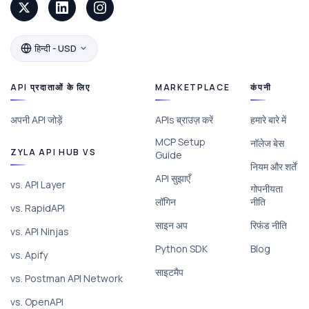
हिन्दी - USD
API प्रदाताओं के लिए
MARKETPLACE
कंपनी
अपनी API जोड़ें
APIs ब्राउज़ करें
हमारे बारे में
MCP Setup
नॉलेज बेस
ZYLA API HUB VS
Guide
नियम और शर्तें
API सुझाएँ
vs. API Layer
गोपनीयता
लॉगिन
नीति
vs. RapidAPI
साइन अप
रिफंड नीति
vs. API Ninjas
Python SDK
Blog
vs. Apify
साइटमैप
vs. Postman API Network
vs. OpenAPI