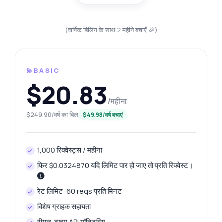
(वार्षिक बिलिंग के साथ 2 महीने बचाएँ 🎉)
💫BASIC
$20.83
/महीना
$249.90/वर्ष का बिल
$49.98/वर्ष बचाएं
1,000 रिक्वेस्ट्स / महीना
फिर $0.0324870 यदि लिमिट पार हो जाए तो प्रति रिक्वेस्ट।
रेट लिमिट: 60 reqs प्रति मिनट
विशेष ग्राहक सहायता
रीयल-टाइम API मॉनिटरिंग