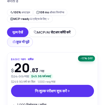
करता है
100%
अपटाइम
108 ms
औसत रिस्पॉन्स
MCP-ready
AI एजेंट्स के लिए
मूल्य देखें
MCP/AI सेटअप कॉपी करें
कुछ भी पूछें
−17% OFF
BASIC प्लान · वार्षिक
20
.83
$
/माह
$24.99/माह
$49.98/वर्ष बचाएं
$249.90/वर्ष का बिल · 1,000 req/माह
निःशुल्क परीक्षण शुरू करें
1,000 रिक्वेस्ट्स / महीना