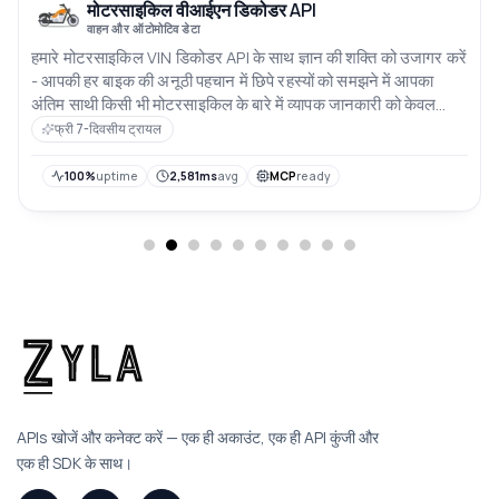
मोटरसाइकिल वीआईएन डिकोडर API
वाहन और ऑटोमोटिव डेटा
हमारे मोटरसाइकिल VIN डिकोडर API के साथ ज्ञान की शक्ति को उजागर करें
- आपकी हर बाइक की अनूठी पहचान में छिपे रहस्यों को समझने में आपका
अंतिम साथी किसी भी मोटरसाइकिल के बारे में व्यापक जानकारी को केवल
उसके VIN को दर्ज करके सहजता से प्राप्त करें अपने अनुप्रयोगों को
फ्री 7-दिवसीय ट्रायल
सटीकता गति और दो पहियों की होशियारी के स्पर्श के साथ सशक्त बनाएं
100%
uptime
2,581ms
avg
MCP
ready
APIs खोजें और कनेक्ट करें — एक ही अकाउंट, एक ही API कुंजी और
एक ही SDK के साथ।