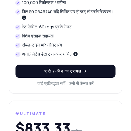
100,000 रिक्वेस्ट्स / महीना
एंडपॉइंट्स, मूल्य निर्धारण, इंटीग्रेशन टिप्स, जो आप चाहें।
फिर $0.0649740 यदि लिमिट पार हो जाए तो प्रति रिक्वेस्ट।
मैं आज का प्लैटिनम मूल्य कैसे प्राप्त करूं?
प्लैटिनम के लिए कौन से ग्राम वजन उपलब्ध हैं?
रेट लिमिट: 60 reqs प्रति मिनट
मैं कल का प्लैटिनम मूल्य कैसे प्राप्त करूं?
विशेष ग्राहक सहायता
मूल्य इतिहास के लिए मुझे कौन से पैरामीटर चाहिए?
रीयल-टाइम API मॉनिटरिंग
मूल्य परिवर्तन कैसे गणना किया जाता है?
अनलिमिटेड डेटा ट्रांसफर शामिल
यह API क्या कर सकता है?
मुझे एक कोड उदाहरण दिखाएं
इसकी कीमत क्या है?
फ्री 7-दिन का ट्रायल
कोई प्रतिबद्धता नहीं। कभी भी कैंसल करें
Zyla AI द्वारा उत्तरित
·
मैं सपोर्ट से पूछना पसंद करता हूँ
💎ULTIMATE
$833.33