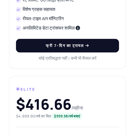
विशेष ग्राहक सहायता
रीयल-टाइम API मॉनिटरिंग
अनलिमिटेड डेटा ट्रांसफर शामिल
फ्री 7-दिन का ट्रायल
कोई प्रतिबद्धता नहीं। कभी भी कैंसल करें
🌟ELITE
$416.66
कुछ भी पूछें
/महीना
विजयवाड़ा प्लेटिनम दरें API के बारे में उत्तर
$4,999.90/वर्ष का बिल
$999.98/वर्ष बचाएं
नमस्ते! विजयवाड़ा प्लेटिनम दरें API के बारे में कुछ भी पूछें —