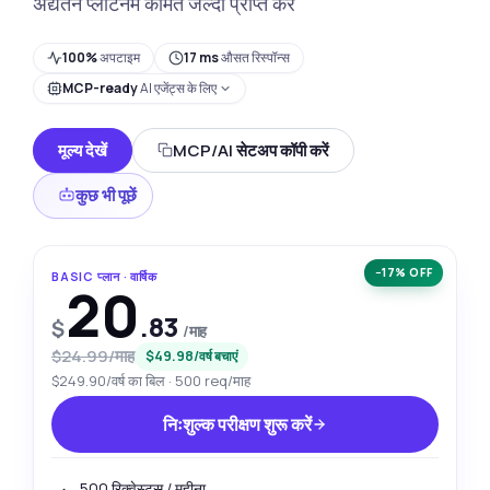
अद्यतन प्लेटिनम कीमतें जल्दी प्राप्त करें
100%
अपटाइम
17 ms
औसत रिस्पॉन्स
MCP-ready
AI एजेंट्स के लिए
मूल्य देखें
MCP/AI सेटअप कॉपी करें
कुछ भी पूछें
−17% OFF
BASIC प्लान · वार्षिक
20
.83
$
/माह
$24.99/माह
$49.98/वर्ष बचाएं
$249.90/वर्ष का बिल · 500 req/माह
निःशुल्क परीक्षण शुरू करें
500 रिक्वेस्ट्स / महीना