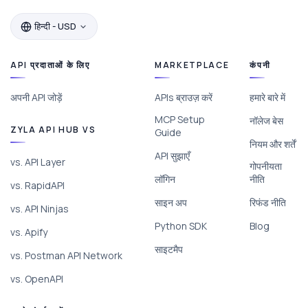
हिन्दी - USD
API प्रदाताओं के लिए
MARKETPLACE
कंपनी
अपनी API जोड़ें
APIs ब्राउज़ करें
हमारे बारे में
MCP Setup
नॉलेज बेस
ZYLA API HUB VS
Guide
नियम और शर्तें
API सुझाएँ
vs. API Layer
गोपनीयता
लॉगिन
नीति
vs. RapidAPI
साइन अप
रिफंड नीति
vs. API Ninjas
Python SDK
Blog
vs. Apify
साइटमैप
vs. Postman API Network
vs. OpenAPI