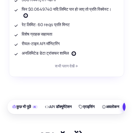
फिर $0.0649740 यदि लिमिट पार हो जाए तो प्रति रिक्वेस्ट।
रेट लिमिट: 60 reqs प्रति मिनट
विशेष ग्राहक सहायता
रीयल-टाइम API मॉनिटरिंग
अनलिमिटेड डेटा ट्रांसफर शामिल
सभी प्लान देखें
कुछ भी पूछें
API डॉक्यूमेंटेशन
प्राइसिंग
अवलोकन
F