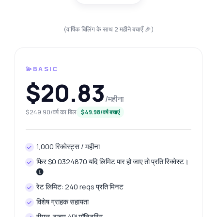
(वार्षिक बिलिंग के साथ 2 महीने बचाएँ 🎉)
💫BASIC
$20.83
/महीना
$249.90/वर्ष का बिल
$49.98/वर्ष बचाएं
1,000 रिक्वेस्ट्स / महीना
फिर $0.0324870 यदि लिमिट पार हो जाए तो प्रति रिक्वेस्ट।
रेट लिमिट: 240 reqs प्रति मिनट
विशेष ग्राहक सहायता
रीयल-टाइम API मॉनिटरिंग