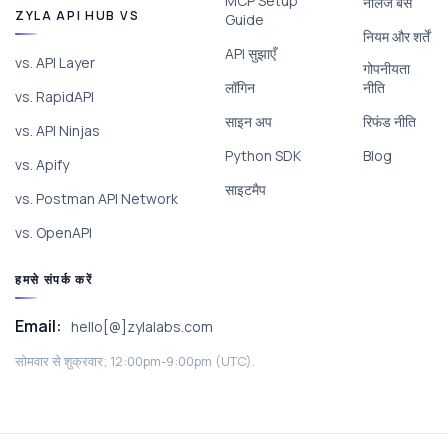
MCP Setup
नॉलेज बेस
ZYLA API HUB VS
Guide
नियम और शर्तें
API सुझाएँ
vs. API Layer
गोपनीयता
लॉगिन
नीति
vs. RapidAPI
साइन अप
रिफंड नीति
vs. API Ninjas
Python SDK
Blog
vs. Apify
साइटमैप
vs. Postman API Network
vs. OpenAPI
हमसे संपर्क करें
Email:
hello[@]zylalabs.com
सोमवार से शुक्रवार; 12:00pm-9:00pm (UTC).