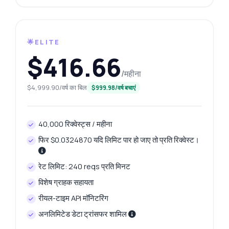
🌟ELITE
$416.66
/महीना
$4,999.90/वर्ष का बिल
$999.98/वर्ष बचाएं
40,000 रिक्वेस्ट्स / महीना
फिर $0.0324870 यदि लिमिट पार हो जाए तो प्रति रिक्वेस्ट।
रेट लिमिट: 240 reqs प्रति मिनट
विशेष ग्राहक सहायता
रीयल-टाइम API मॉनिटरिंग
अनलिमिटेड डेटा ट्रांसफर शामिल