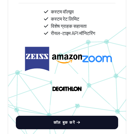
कस्टम वॉल्यूम
कस्टम रेट लिमिट
विशेष ग्राहक सहायता
रीयल-टाइम API मॉनिटरिंग
कॉल बुक करें