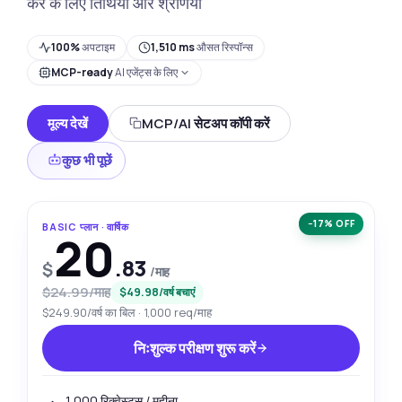
कर के लिए तिथियाँ और श्रेणियाँ
100%
अपटाइम
1,510 ms
औसत रिस्पॉन्स
MCP-ready
AI एजेंट्स के लिए
मूल्य देखें
MCP/AI सेटअप कॉपी करें
कुछ भी पूछें
−17% OFF
BASIC प्लान · वार्षिक
20
.83
$
/माह
$24.99/माह
$49.98/वर्ष बचाएं
$249.90/वर्ष का बिल · 1,000 req/माह
निःशुल्क परीक्षण शुरू करें
1,000 रिक्वेस्ट्स / महीना