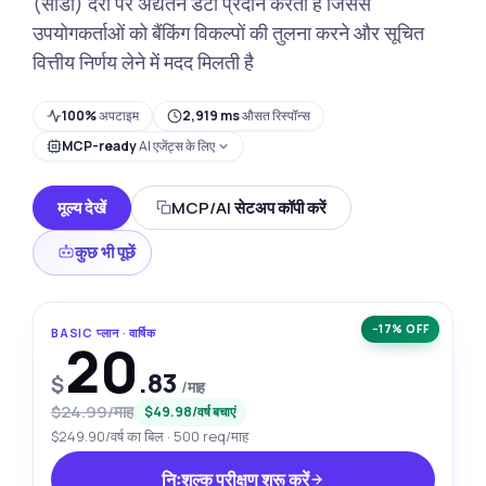
(सीडी) दरों पर अद्यतन डेटा प्रदान करता है जिससे
उपयोगकर्ताओं को बैंकिंग विकल्पों की तुलना करने और सूचित
वित्तीय निर्णय लेने में मदद मिलती है
100%
अपटाइम
2,919 ms
औसत रिस्पॉन्स
MCP-ready
AI एजेंट्स के लिए
मूल्य देखें
MCP/AI सेटअप कॉपी करें
कुछ भी पूछें
−17% OFF
BASIC प्लान · वार्षिक
20
.83
$
/माह
$24.99/माह
$49.98/वर्ष बचाएं
$249.90/वर्ष का बिल · 500 req/माह
निःशुल्क परीक्षण शुरू करें