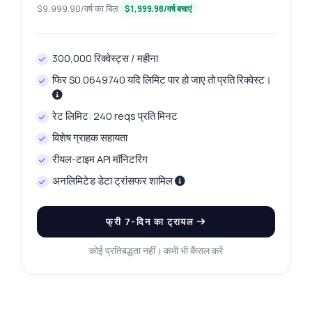
$9,999.90/वर्ष का बिल
$1,999.98/वर्ष बचाएं
300,000 रिक्वेस्ट्स / महीना
फिर $0.0649740 यदि लिमिट पार हो जाए तो प्रति रिक्वेस्ट।
Zyla AI द्वारा उत्तरित
·
मैं सपोर्ट से पूछना पसंद करता हूँ
रेट लिमिट: 240 reqs प्रति मिनट
विशेष ग्राहक सहायता
रीयल-टाइम API मॉनिटरिंग
अनलिमिटेड डेटा ट्रांसफर शामिल
फ्री 7-दिन का ट्रायल
कोई प्रतिबद्धता नहीं। कभी भी कैंसल करें