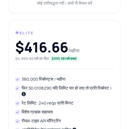
कोई प्रतिबद्धता नहीं। कभी भी कैंसल करें
🌟ELITE
$416.66
/महीना
$4,999.90/वर्ष का बिल
$999.98/वर्ष बचाएं
380,000 रिक्वेस्ट्स / महीना
फिर $0.0108290 यदि लिमिट पार हो जाए तो प्रति रिक्वेस्ट।
रेट लिमिट: 240 reqs प्रति मिनट
विशेष ग्राहक सहायता
रीयल-टाइम API मॉनिटरिंग