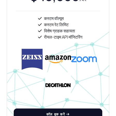
कस्टम वॉल्यूम
कस्टम रेट लिमिट
विशेष ग्राहक सहायता
रीयल-टाइम API मॉनिटरिंग
कॉल बुक करें