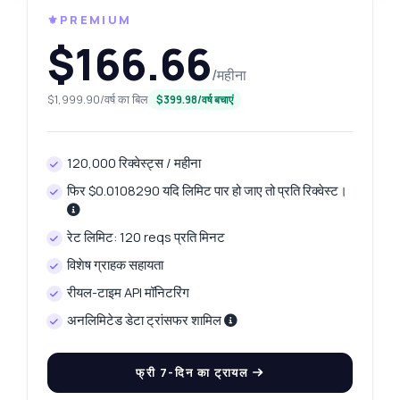
⚜️PREMIUM
$166.66
/महीना
$1,999.90/वर्ष का बिल
$399.98/वर्ष बचाएं
120,000 रिक्वेस्ट्स / महीना
फिर $0.0108290 यदि लिमिट पार हो जाए तो प्रति रिक्वेस्ट।
रेट लिमिट: 120 reqs प्रति मिनट
विशेष ग्राहक सहायता
रीयल-टाइम API मॉनिटरिंग
अनलिमिटेड डेटा ट्रांसफर शामिल
फ्री 7-दिन का ट्रायल