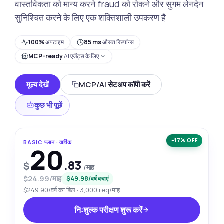
वास्तविकता को मान्य करने fraud को रोकने और सुगम लेनदेन
सुनिश्चित करने के लिए एक शक्तिशाली उपकरण है
100%
अपटाइम
85 ms
औसत रिस्पॉन्स
MCP-ready
AI एजेंट्स के लिए
मूल्य देखें
MCP/AI सेटअप कॉपी करें
कुछ भी पूछें
−17% OFF
BASIC प्लान · वार्षिक
20
.83
$
/माह
$24.99/माह
$49.98/वर्ष बचाएं
$249.90/वर्ष का बिल · 3,000 req/माह
निःशुल्क परीक्षण शुरू करें