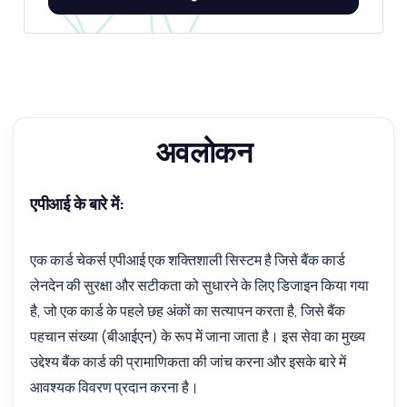
कुछ भी पूछें
कार्ड चेक करने वाला API के बारे में उत्तर
नमस्ते! कार्ड चेक करने वाला API के बारे में कुछ भी पूछें —
एंडपॉइंट्स, मूल्य निर्धारण, इंटीग्रेशन टिप्स, जो आप चाहें।
अवलोकन
मैं कार्ड नंबर कैसे मान्य करूं?
मुझे अनुरोध के लिए कौन से पैरामीटर चाहिए?
एपीआई के बारे में:
मुझे कौन सा उत्तर मिलना चाहिए?
मान्यता प्रक्रिया कितनी तेज है?
एक कार्ड चेकर्स एपीआई एक शक्तिशाली सिस्टम है जिसे बैंक कार्ड
मुझे कौन सी त्रुटियाँ मिल सकती हैं?
लेनदेन की सुरक्षा और सटीकता को सुधारने के लिए डिजाइन किया गया
यह API क्या कर सकता है?
मुझे एक कोड उदाहरण दिखाएं
है, जो एक कार्ड के पहले छह अंकों का सत्यापन करता है, जिसे बैंक
इसकी कीमत क्या है?
पहचान संख्या (बीआईएन) के रूप में जाना जाता है। इस सेवा का मुख्य
उद्देश्य बैंक कार्ड की प्रामाणिकता की जांच करना और इसके बारे में
आवश्यक विवरण प्रदान करना है।