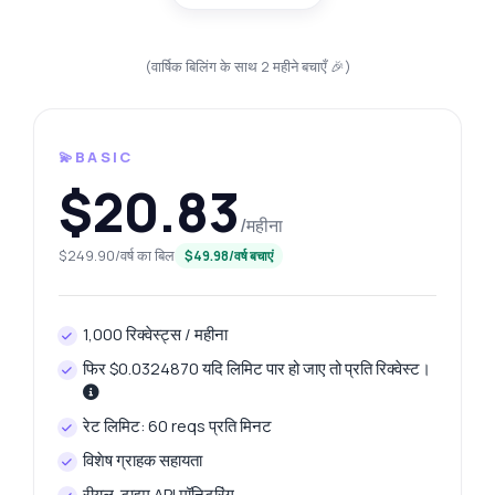
(वार्षिक बिलिंग के साथ 2 महीने बचाएँ 🎉)
💫BASIC
$20.83
/महीना
$249.90/वर्ष का बिल
$49.98/वर्ष बचाएं
1,000 रिक्वेस्ट्स / महीना
फिर $0.0324870 यदि लिमिट पार हो जाए तो प्रति रिक्वेस्ट।
रेट लिमिट: 60 reqs प्रति मिनट
विशेष ग्राहक सहायता
रीयल-टाइम API मॉनिटरिंग