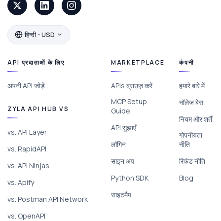
हिन्दी - USD
API प्रदाताओं के लिए
MARKETPLACE
कंपनी
अपनी API जोड़ें
APIs ब्राउज़ करें
हमारे बारे में
MCP Setup
नॉलेज बेस
ZYLA API HUB VS
Guide
नियम और शर्तें
API सुझाएँ
vs. API Layer
गोपनीयता
लॉगिन
नीति
vs. RapidAPI
साइन अप
रिफंड नीति
vs. API Ninjas
Python SDK
Blog
vs. Apify
साइटमैप
vs. Postman API Network
vs. OpenAPI