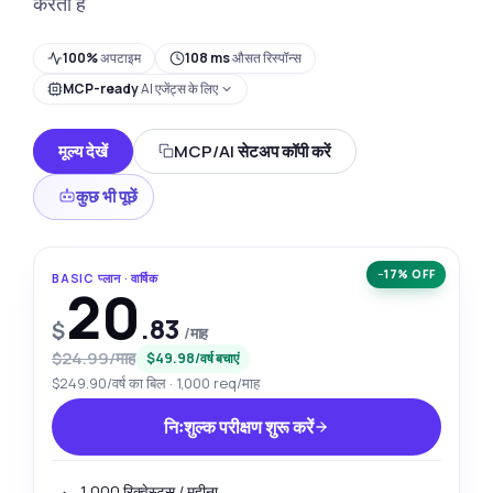
करता है
100%
अपटाइम
108 ms
औसत रिस्पॉन्स
MCP-ready
AI एजेंट्स के लिए
मूल्य देखें
MCP/AI सेटअप कॉपी करें
कुछ भी पूछें
−17% OFF
BASIC प्लान · वार्षिक
20
.83
$
/माह
$24.99/माह
$49.98/वर्ष बचाएं
$249.90/वर्ष का बिल · 1,000 req/माह
निःशुल्क परीक्षण शुरू करें
1,000 रिक्वेस्ट्स / महीना