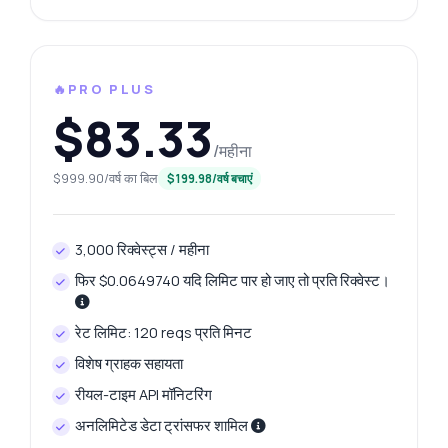
🔥PRO PLUS
$83.33
/महीना
$999.90/वर्ष का बिल
$199.98/वर्ष बचाएं
3,000 रिक्वेस्ट्स / महीना
फिर $0.0649740 यदि लिमिट पार हो जाए तो प्रति रिक्वेस्ट।
रेट लिमिट: 120 reqs प्रति मिनट
विशेष ग्राहक सहायता
रीयल-टाइम API मॉनिटरिंग
अनलिमिटेड डेटा ट्रांसफर शामिल