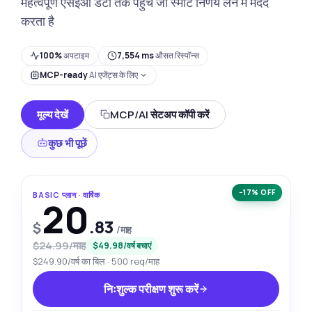
महत्वपूर्ण एसईओ डेटा तक पहुँचें जो स्मार्ट निर्णय लेने में मदद
करता है
100%
अपटाइम
7,554 ms
औसत रिस्पॉन्स
MCP-ready
AI एजेंट्स के लिए
मूल्य देखें
MCP/AI सेटअप कॉपी करें
कुछ भी पूछें
−17% OFF
BASIC प्लान · वार्षिक
20
.83
$
/माह
$24.99/माह
$49.98/वर्ष बचाएं
$249.90/वर्ष का बिल · 500 req/माह
निःशुल्क परीक्षण शुरू करें