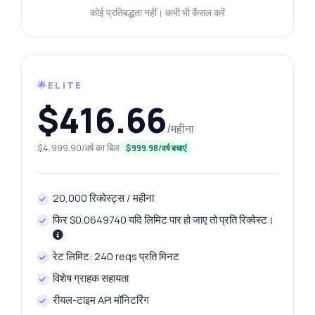
कोई प्रतिबद्धता नहीं। कभी भी कैंसल करें
🌟ELITE
Zyla AI द्वारा उत्तरित
·
मैं सपोर्ट से पूछना पसंद करता हूँ
$416.66
/महीना
$4,999.90/वर्ष का बिल
$999.98/वर्ष बचाएं
20,000 रिक्वेस्ट्स / महीना
फिर $0.0649740 यदि लिमिट पार हो जाए तो प्रति रिक्वेस्ट।
रेट लिमिट: 240 reqs प्रति मिनट
विशेष ग्राहक सहायता
रीयल-टाइम API मॉनिटरिंग