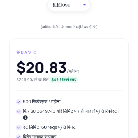
🇺🇸 USD
(वार्षिक बिलिंग के साथ 2 महीने बचाएँ 🎉)
💫BASIC
$20.83
/महीना
$249.90/वर्ष का बिल
$49.98/वर्ष बचाएं
500 रिक्वेस्ट्स / महीना
फिर $0.0649740 यदि लिमिट पार हो जाए तो प्रति रिक्वेस्ट।
रेट लिमिट: 60 reqs प्रति मिनट
विशेष ग्राहक सहायता