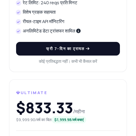
रेट लिमिट: 240 reqs प्रति मिनट
विशेष ग्राहक सहायता
रीयल-टाइम API मॉनिटरिंग
अनलिमिटेड डेटा ट्रांसफर शामिल
फ्री 7-दिन का ट्रायल
कोई प्रतिबद्धता नहीं। कभी भी कैंसल करें
💎ULTIMATE
$833.33
/महीना
$9,999.90/वर्ष का बिल
$1,999.98/वर्ष बचाएं