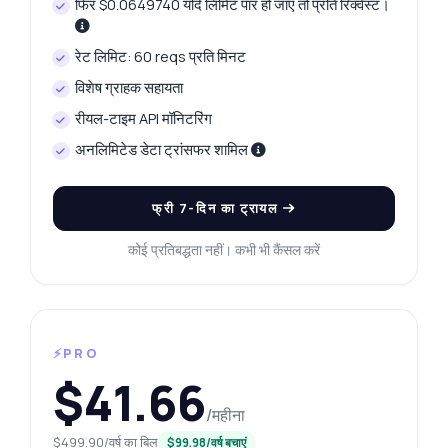
फिर $0.0649740 यदि लिमिट पार हो जाए तो प्रति रिक्वेस्ट।
रेट लिमिट: 60 reqs प्रति मिनट
विशेष ग्राहक सहायता
रीयल-टाइम API मॉनिटरिंग
अनलिमिटेड डेटा ट्रांसफर शामिल
फ्री 7-दिन का ट्रायल
कोई प्रतिबद्धता नहीं। कभी भी कैंसल करें
⚡PRO
$41.66
/महीना
$499.90/वर्ष का बिल
$99.98/वर्ष बचाएं