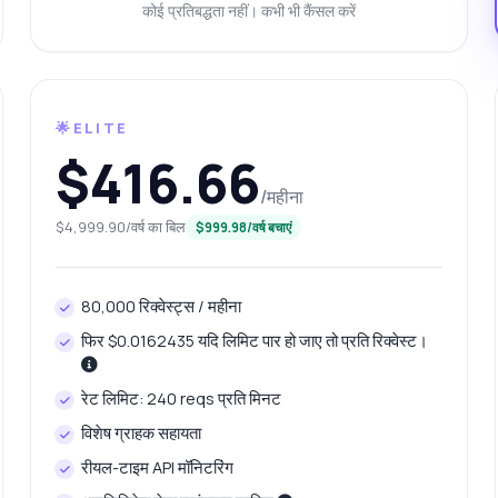
तिष्ठा स्कोर कैसे गणना किया जाता है?
प्रतिक्रिया में कौन सा डेटा शामिल है?
कोई प्रतिबद्धता नहीं। कभी भी कैंसल करें
तिक्रिया में त्रुटियों को कैसे संभालूं?
यह API क्या कर सकता है?
झे एक कोड उदाहरण दिखाएं
इसकी कीमत क्या है?
🌟ELITE
$416.66
/महीना
Zyla AI द्वारा उत्तरित
·
मैं सपोर्ट से पूछना पसंद करता हूँ
$4,999.90/वर्ष का बिल
$999.98/वर्ष बचाएं
80,000 रिक्वेस्ट्स / महीना
फिर $0.0162435 यदि लिमिट पार हो जाए तो प्रति रिक्वेस्ट।
रेट लिमिट: 240 reqs प्रति मिनट
विशेष ग्राहक सहायता
रीयल-टाइम API मॉनिटरिंग