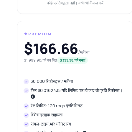
प्र
कोई प्रतिबद्धता नहीं। कभी भी कैंसल करें
प्र
मु
⚜️PREMIUM
$166.66
/महीना
$1,999.90/वर्ष का बिल
$399.98/वर्ष बचाएं
30,000 रिक्वेस्ट्स / महीना
फिर $0.0162435 यदि लिमिट पार हो जाए तो प्रति रिक्वेस्ट।
रेट लिमिट: 120 reqs प्रति मिनट
विशेष ग्राहक सहायता
रीयल-टाइम API मॉनिटरिंग