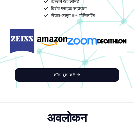
कस्टम रेट लिमिट
विशेष ग्राहक सहायता
रीयल-टाइम API मॉनिटरिंग
कॉल बुक करें
अवलोकन