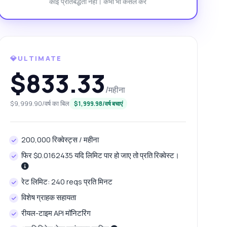
कोई प्रतिबद्धता नहीं। कभी भी कैंसल करें
💎ULTIMATE
$833.33
/महीना
$9,999.90/वर्ष का बिल
$1,999.98/वर्ष बचाएं
200,000 रिक्वेस्ट्स / महीना
फिर $0.0162435 यदि लिमिट पार हो जाए तो प्रति रिक्वेस्ट।
रेट लिमिट: 240 reqs प्रति मिनट
विशेष ग्राहक सहायता
रीयल-टाइम API मॉनिटरिंग