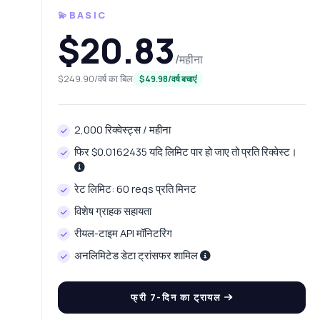
💫BASIC
$20.83
/महीना
$249.90/वर्ष का बिल
$49.98/वर्ष बचाएं
2,000 रिक्वेस्ट्स / महीना
फिर $0.0162435 यदि लिमिट पार हो जाए तो प्रति रिक्वेस्ट।
रेट लिमिट: 60 reqs प्रति मिनट
कुछ भी 
विशेष ग्राहक सहायता
वेब सुरक्षा जांच 
रीयल-टाइम API मॉनिटरिंग
अनलिमिटेड डेटा ट्रांसफर शामिल
नमस्त
जो आ
फ्री 7-दिन का ट्रायल
मैं