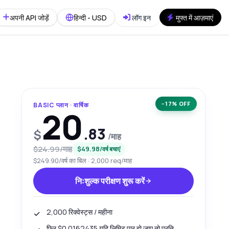
अपनी API जोड़ें
हिन्दी - USD
लॉग इन
मुफ्त में आज़माएं
−17% OFF
BASIC प्लान · वार्षिक
20
.83
$
/माह
$24.99/माह
$49.98/वर्ष बचाएं
$249.90/वर्ष का बिल · 2,000 req/माह
निःशुल्क परीक्षण शुरू करें
2,000 रिक्वेस्ट्स / महीना
फिर $0.0162435 यदि लिमिट पार हो जाए तो प्रति