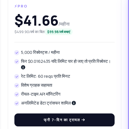
⚡PRO
$41.66
/महीना
$499.90/वर्ष का बिल
$99.98/वर्ष बचाएं
5,000 रिक्वेस्ट्स / महीना
फिर $0.0162435 यदि लिमिट पार हो जाए तो प्रति रिक्वेस्ट।
रेट लिमिट: 60 reqs प्रति मिनट
पूछें
विशेष ग्राहक सहायता
API के बारे में उत्तर
रीयल-टाइम API मॉनिटरिंग
अनलिमिटेड डेटा ट्रांसफर शामिल
े! वेब सुरक्षा जांच API के बारे में कुछ भी पूछें — एंडपॉइंट्स, मूल्य निर्धारण, इंटीग्रेशन टिप्स,
प चाहें।
फ्री 7-दिन का ट्रायल
 डोमेन का विश्लेषण कैसे करूं?
विश्लेषण के लिए कौन से पैरामीटर चाहिए?