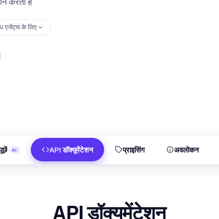
ान करता है
I एजेंट्स के लिए
ूछें
API डॉक्यूमेंटेशन
प्राइसिंग
अवलोकन
API डॉक्यूमेंटेशन