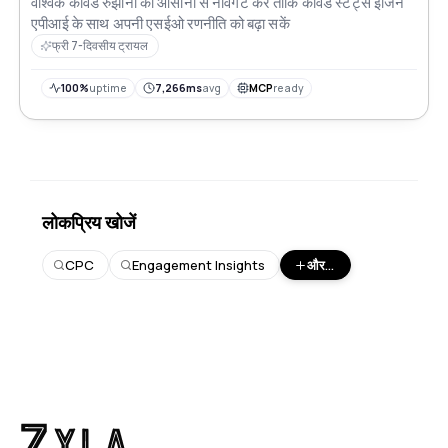
वैश्विक कीवर्ड रुझानों को आसानी से नेविगेट करें ताकि कीवर्ड स्टैट्स इंजिन
एपीआई के साथ अपनी एसईओ रणनीति को बढ़ा सकें
फ्री 7-दिवसीय ट्रायल
100%
uptime
7,266ms
avg
MCP
ready
लोकप्रिय खोजें
CPC
Engagement Insights
और...