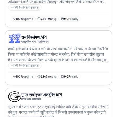
अधिकार देता है यह क्रंचबेस लिंक्डइन और सेम्रश जैसे प्लेटफार्मों पर पाए
जाने वाले डेटा की तरह व्यापक सूचनाओं का एक सेट प्रदान करता है
फ्री 7-दिवसीय ट्रायल
उपयोगकर्ता धन जुटाने के आंकड़े वेबसाइट ट्रैफिक विश्लेषण संस्थापकों की
पृष्ठभूमि सामाजिक मीडिया संबंधों और इस मजबूत और बहुपरकारी सेवा के
100%
uptime
5,981ms
avg
MCP
ready
साथ बहुत कुछ खोज सकते हैं
राय विश्लेषण API
प्राकृतिक भाषा प्रसंस्करण
हमारे दृष्टिकोण विश्लेषण API के साथ भावनाओं से परे जाएं ताकि यह निर्धारित
किया जा सके कि कोई सामाजिक पोस्ट समर्थक, विरोधी या उदासीन सुझाव
है। पता लगाएं कि उपभोक्ता आपके ब्रांड के बारे में क्या सोचते हैं और महसूस
करते हैं और आप उपभोक्ताओं के साथ भावनात्मक संबंध को मजबूत करने के
फ्री 7-दिवसीय ट्रायल
लिए क्या कर सकते हैं
100%
uptime
2,147ms
avg
MCP
ready
गूगल सर्च इंजन अंतर्दृष्टि API
खोज और खोजबीन
गूगल सर्च इंजन इनसाइट्स एपीआई निर्दिष्ट कीवर्ड के अनुसार खोज परिणामों
को पुनः प्राप्त करने की सुविधा देता है जिससे उपयोगकर्ता अनुभव को बढ़ाने