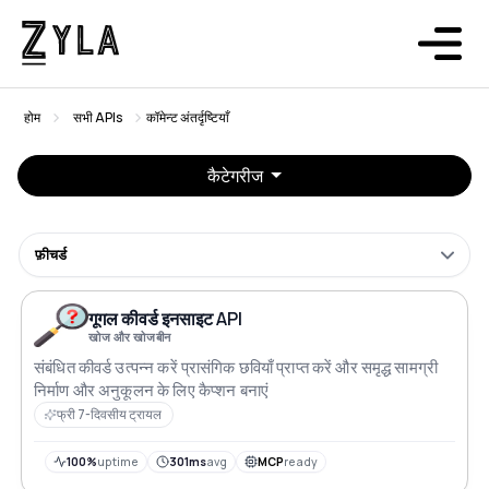
होम
सभी APIs
कॉमेन्ट अंतर्दृष्टियाँ
कैटेगरीज
फ़ीचर्ड
गूगल कीवर्ड इनसाइट API
खोज और खोजबीन
संबंधित कीवर्ड उत्पन्न करें प्रासंगिक छवियाँ प्राप्त करें और समृद्ध सामग्री
निर्माण और अनुकूलन के लिए कैप्शन बनाएं
फ्री 7-दिवसीय ट्रायल
100%
uptime
301ms
avg
MCP
ready