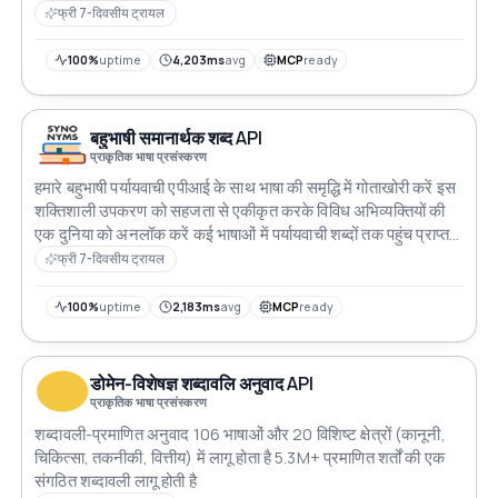
फ्री 7-दिवसीय ट्रायल
100%
uptime
4,203ms
avg
MCP
ready
बहुभाषी समानार्थक शब्द API
प्राकृतिक भाषा प्रसंस्करण
हमारे बहुभाषी पर्यायवाची एपीआई के साथ भाषा की समृद्धि में गोताखोरी करें इस
शक्तिशाली उपकरण को सहजता से एकीकृत करके विविध अभिव्यक्तियों की
एक दुनिया को अनलॉक करें कई भाषाओं में पर्यायवाची शब्दों तक पहुंच प्राप्त
करें सामग्री निर्माण भाषा प्रसंस्करण और उपयोगकर्ता सगंठन को बढ़ाते हुए
फ्री 7-दिवसीय ट्रायल
अपने अनुप्रयोगों को भाषाई बारीकियों की संपत्ति के साथ बदलें स्पष्ट और
प्रभावी संचार सुनिश्चित करें
100%
uptime
2,183ms
avg
MCP
ready
डोमेन-विशेषज्ञ शब्दावलि अनुवाद API
प्राकृतिक भाषा प्रसंस्करण
शब्दावली-प्रमाणित अनुवाद 106 भाषाओं और 20 विशिष्ट क्षेत्रों (कानूनी,
चिकित्सा, तकनीकी, वित्तीय) में लागू होता है 5.3M+ प्रमाणित शर्तों की एक
संगठित शब्दावली लागू होती है