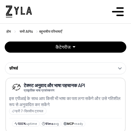
होम
सभी APIs
बहुभाषीय परिभाषाएँ
कैटेगरीज
फ़ीचर्ड
टेक्स्ट अनुवाद और भाषा पहचानक API
प्राकृतिक भाषा प्रसंस्करण
इस एपीआई के साथ आप किसी भी भाषा का पता लगा सकेंगे और उसे गतिशील
रूप से अनुवादित कर सकेंगे
फ्री 7-दिवसीय ट्रायल
100%
uptime
91ms
avg
MCP
ready