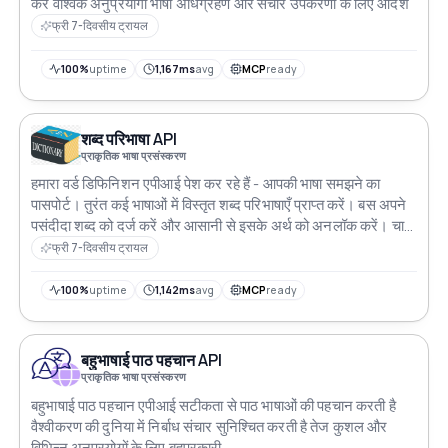
करें वैश्विक अनुप्रयोगों भाषा अधिग्रहण और संचार उपकरणों के लिए आदर्श
फ्री 7-दिवसीय ट्रायल
100%
uptime
1,167ms
avg
MCP
ready
शब्द परिभाषा API
प्राकृतिक भाषा प्रसंस्करण
हमारा वर्ड डिफिनिशन एपीआई पेश कर रहे हैं - आपकी भाषा समझने का
पासपोर्ट। तुरंत कई भाषाओं में विस्तृत शब्द परिभाषाएँ प्राप्त करें। बस अपने
पसंदीदा शब्द को दर्ज करें और आसानी से इसके अर्थ को अनलॉक करें। चाहे
आप भाषा के प्रेमी हों, छात्र हों या डेवलपर हों, हमारे व्यापक और बहुभाषी वर्ड
फ्री 7-दिवसीय ट्रायल
डिफिनिशन एपीआई के साथ शब्दों की दुनिया का seamless अन्वेषण करें
100%
uptime
1,142ms
avg
MCP
ready
बहुभाषाई पाठ पहचान API
प्राकृतिक भाषा प्रसंस्करण
बहुभाषाई पाठ पहचान एपीआई सटीकता से पाठ भाषाओं की पहचान करती है
वैश्वीकरण की दुनिया में निर्बाध संचार सुनिश्चित करती है तेज कुशल और
विभिन्न अनुप्रयोगों के लिए बहुपरकारी