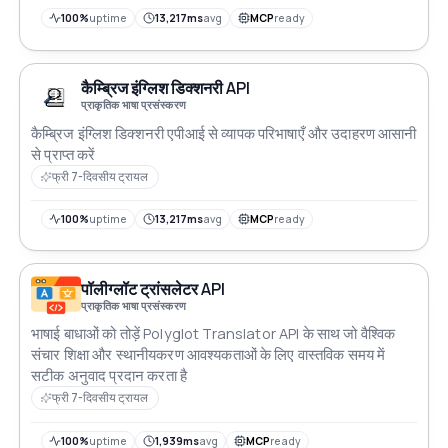
100%
uptime
13,217ms
avg
MCP
ready
कैम्ब्रिज इंग्लिश डिक्शनरी API
प्राकृतिक भाषा प्रसंस्करण
कैम्ब्रिज इंग्लिश डिक्शनरी एपीआई से व्यापक परिभाषाएँ और उदाहरण आसानी
से प्राप्त करें
फ्री 7-दिवसीय ट्रायल
100%
uptime
13,217ms
avg
MCP
ready
पॉलीग्लॉट ट्रांसलेटर API
प्राकृतिक भाषा प्रसंस्करण
भाषाई बाधाओं को तोड़ें Polyglot Translator API के साथ जो वैश्विक
संचार शिक्षा और स्थानीयकरण आवश्यकताओं के लिए वास्तविक समय में
सटीक अनुवाद प्रदान करता है
फ्री 7-दिवसीय ट्रायल
100%
uptime
1,939ms
avg
MCP
ready