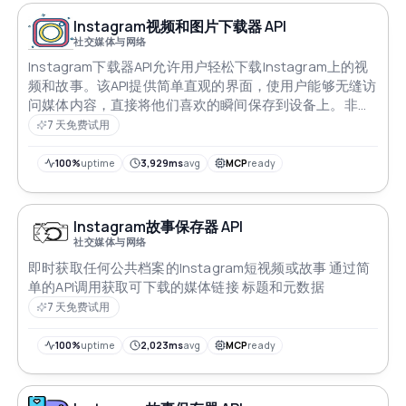
Instagram视频和图片下载器 API
社交媒体与网络
Instagram下载器API允许用户轻松下载Instagram上的视
频和故事。该API提供简单直观的界面，使用户能够无缝访
问媒体内容，直接将他们喜欢的瞬间保存到设备上。非常
适合希望增强其应用程序Instagram媒体检索功能的开发
7 天免费试用
人员。Reels、帖子、线程、故事、高光、视频、照片、
轮播-任何Instagram媒体！ Instagram下载器API / 无水印
100%
uptime
3,929ms
avg
MCP
ready
/ 轮播支持！
Instagram故事保存器 API
社交媒体与网络
即时获取任何公共档案的Instagram短视频或故事 通过简
单的API调用获取可下载的媒体链接 标题和元数据
7 天免费试用
100%
uptime
2,023ms
avg
MCP
ready