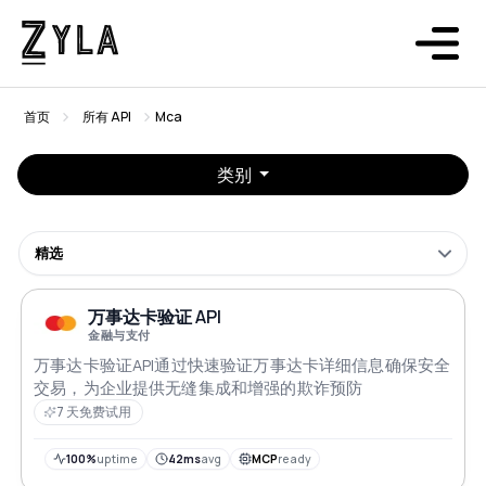
首页
所有 API
Mca
类别
精选
万事达卡验证 API
金融与支付
万事达卡验证API通过快速验证万事达卡详细信息确保安全
交易，为企业提供无缝集成和增强的欺诈预防
7 天免费试用
100%
uptime
42ms
avg
MCP
ready