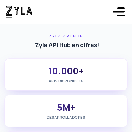
Sobre nosotros
Estamos construyendo el sistema operativo de las
APIs
ZYLA API HUB
¡Zyla API Hub en cifras!
10.000+
APIS DISPONIBLES
5M+
DESARROLLADORES