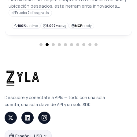
ubicación deseados, esta herramienta innovadora
combina inteligencia artificial y tus preferencias de viaje
Prueba 7 días gratis
para recomendarte las principales atracciones,
experiencias locales inmersivas y alojamientos ideales.
100%
uptime
5.097ms
avg
MCP
ready
Con opciones personalizables, crea sin esfuerzo viajes
inolvidables, garantizando una experiencia de
planificación sin inconvenientes para todas las almas
viajeras.
Descubre y conéctate a APIs — todo con una sola
cuenta, una sola clave de API y un solo SDK.
Español - USD