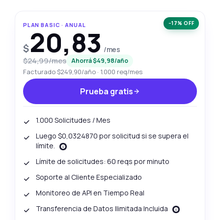
−17% OFF
PLAN BASIC · ANUAL
20,83
$
/mes
$24,99/mes
Ahorrá $49,98/año
Facturado $249,90/año · 1.000 req/mes
Prueba gratis
1.000 Solicitudes / Mes
Luego $0,0324870 por solicitud si se supera el
límite.
Límite de solicitudes: 60 reqs por minuto
Soporte al Cliente Especializado
Monitoreo de API en Tiempo Real
Transferencia de Datos Ilimitada Incluida