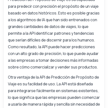
para predecir con precisión el propósito de un viaje
basado en datos históricos. Esto es posible gracias
a los algoritmos de IA que han sido entrenados con
grandes cantidades de datos de viajes, lo que
permite a la API identificar patrones y tendencias
que serían difíciles de discernir para los humanos.
Como resultado, la API puede hacer predicciones
Pregunta lo que quieras
con un alto grado de precisión, lo que puede ayudar
Respuestas sobre Predicción del Propósito del Viaje API
a las empresas a tomar decisiones más informadas
sobre cómo comercializar y vender sus productos.
¡Hola! Pregúntame lo que quieras sobre
Predicción del Propósito del Viaje API —
Otra ventaja de la API de Predicción de Propósito de
endpoints, precios, tips de integración, lo
que necesites.
Viaje es su facilidad de uso. La API está diseñada
para integrarse fácilmente en sistemas existentes,
¿Cómo autentico mis solicitudes?
lo que significa que las empresas pueden comenzar
¿Qué parámetros son necesarios para la
predicción?
a usarla de manera rápida y sencilla sin necesidad de