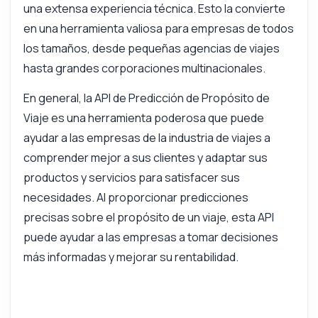
¿Qué formato de respuesta puedo esperar?
una extensa experiencia técnica. Esto la convierte
en una herramienta valiosa para empresas de todos
¿Qué tan precisas son las predicciones?
los tamaños, desde pequeñas agencias de viajes
¿Puedo probar la API con datos de muestra?
hasta grandes corporaciones multinacionales.
¿Qué puede hacer esta API?
Muéstrame un ejemplo de código
En general, la API de Predicción de Propósito de
¿Cuánto cuesta?
Viaje es una herramienta poderosa que puede
ayudar a las empresas de la industria de viajes a
comprender mejor a sus clientes y adaptar sus
productos y servicios para satisfacer sus
necesidades. Al proporcionar predicciones
Respondido por Zyla AI
·
Prefiero preguntar a Soporte
precisas sobre el propósito de un viaje, esta API
puede ayudar a las empresas a tomar decisiones
más informadas y mejorar su rentabilidad.