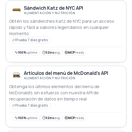
Sándwich Katz de NYC API
ALIMENTACIÓN Y NUTRICIÓN
Obtén los sándwiches Katz de NYC para un acceso
rápido y fácil a sabores legendarios en cualquier
momento.
Prueba 7 días gratis
100%
uptime
52ms
avg
MCP
ready
Artículos del menú de McDonald's API
ALIMENTACIÓN Y NUTRICIÓN
Obtenga los últimos elementos del menú de
McDonald's sin esfuerzo con nuestra API de
recuperación de datos en tiempo real.
Prueba 7 días gratis
100%
uptime
52ms
avg
MCP
ready