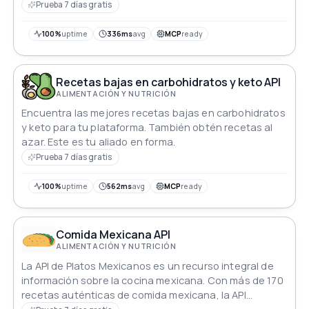
palabra clave. Desde suculentos platos principales
Prueba 7 días gratis
hasta deliciosos postres, encuentra el plato perfecto
para satisfacer cualquier antojo. Abraza tu chef
100%
uptime
336ms
avg
MCP
ready
interior y explora un mundo de sabores al alcance de
tu mano.
Recetas bajas en carbohidratos y keto API
ALIMENTACIÓN Y NUTRICIÓN
Encuentra las mejores recetas bajas en carbohidratos
y keto para tu plataforma. También obtén recetas al
azar. Este es tu aliado en forma.
Prueba 7 días gratis
100%
uptime
562ms
avg
MCP
ready
Comida Mexicana API
ALIMENTACIÓN Y NUTRICIÓN
La API de Platos Mexicanos es un recurso integral de
información sobre la cocina mexicana. Con más de 170
recetas auténticas de comida mexicana, la API