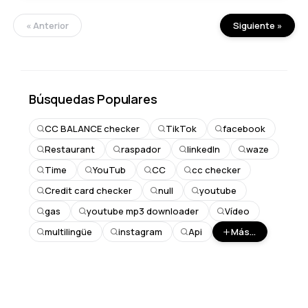
« Anterior
Siguiente »
Búsquedas Populares
CC BALANCE checker
TikTok
facebook
Restaurant
raspador
linkedIn
waze
Time
YouTub
CC
cc checker
Credit card checker
null
youtube
gas
youtube mp3 downloader
Vídeo
multilingüe
instagram
Api
Más...