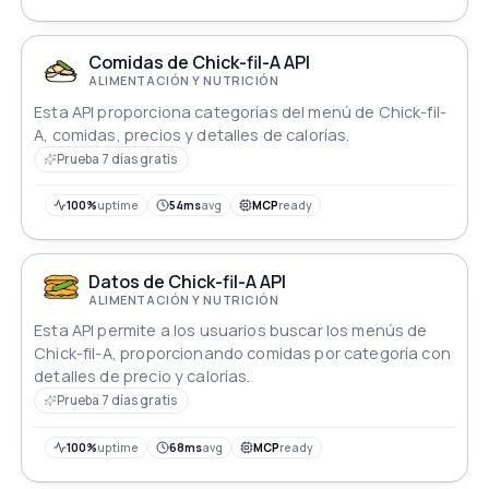
Comidas de Chick-fil-A API
ALIMENTACIÓN Y NUTRICIÓN
Esta API proporciona categorías del menú de Chick-fil-
A, comidas, precios y detalles de calorías.
Prueba 7 días gratis
100%
uptime
54ms
avg
MCP
ready
Datos de Chick-fil-A API
ALIMENTACIÓN Y NUTRICIÓN
Esta API permite a los usuarios buscar los menús de
Chick-fil-A, proporcionando comidas por categoría con
detalles de precio y calorías.
Prueba 7 días gratis
100%
uptime
68ms
avg
MCP
ready