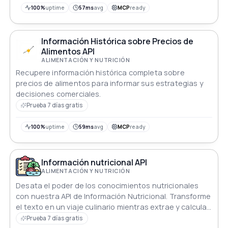
100%
uptime
57ms
avg
MCP
ready
Información Histórica sobre Precios de
Alimentos API
ALIMENTACIÓN Y NUTRICIÓN
Recupere información histórica completa sobre
precios de alimentos para informar sus estrategias y
decisiones comerciales.
Prueba 7 días gratis
100%
uptime
59ms
avg
MCP
ready
Información nutricional API
ALIMENTACIÓN Y NUTRICIÓN
Desata el poder de los conocimientos nutricionales
con nuestra API de Información Nutricional. Transforme
el texto en un viaje culinario mientras extrae y calcula
datos nutricionales sin esfuerzo. Desde blogs de
Prueba 7 días gratis