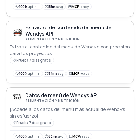
100%
uptime
55ms
avg
MCP
ready
Extractor de contenido del menú de
Wendys API
ALIMENTACIÓN Y NUTRICIÓN
Extrae el contenido del menú de Wendy's con precisión
para tus proyectos.
Prueba 7 días gratis
100%
uptime
54ms
avg
MCP
ready
Datos de menú de Wendys API
ALIMENTACIÓN Y NUTRICIÓN
¡Accede a los datos del menú más actual de Wendy's
sin esfuerzo!
Prueba 7 días gratis
100%
uptime
62ms
avg
MCP
ready