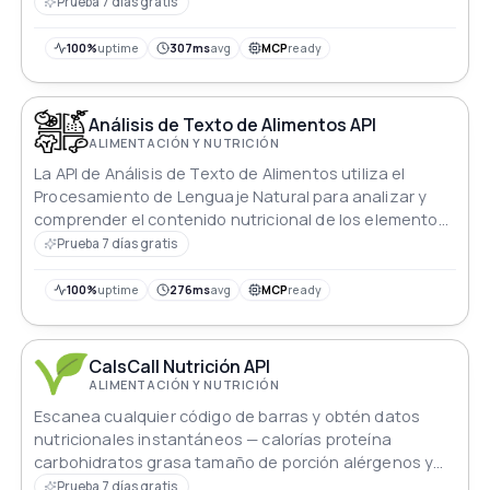
proporciona a los desarrolladores una extensa
Prueba 7 días gratis
biblioteca de datos que pueden usar para crear
aplicaciones y servicios innovadores para la
100%
uptime
307ms
avg
MCP
ready
gastronomía.
Análisis de Texto de Alimentos API
ALIMENTACIÓN Y NUTRICIÓN
La API de Análisis de Texto de Alimentos utiliza el
Procesamiento de Lenguaje Natural para analizar y
comprender el contenido nutricional de los elementos
alimenticios descritos en forma de texto. La API
Prueba 7 días gratis
funciona utilizando datos estructurados
semánticamente para identificar y extraer con
100%
uptime
276ms
avg
MCP
ready
precisión la información nutricional de texto no
estructurado.
CalsCall Nutrición API
ALIMENTACIÓN Y NUTRICIÓN
Escanea cualquier código de barras y obtén datos
nutricionales instantáneos — calorías proteína
carbohidratos grasa tamaño de porción alérgenos y
más Resultados en caché devuelven en menos de 5ms
Prueba 7 días gratis