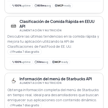
cocina hasta recetas, esta API inteligente, con su
magia de porciones personalizadas, garantiza
100%
uptime
809ms
avg
MCP
ready
precisión al escalar la nutrición según las cantidades
especificadas. ¡Inteligencia culinaria al alcance de tu
mano!
Clasificación de Comida Rápida en EEUU
API
ALIMENTACIÓN Y NUTRICIÓN
Descubre las últimas tendencias en la comida rápida y
mejora tu aplicación utilizando la API de
Clasificaciones de FastFood de EE. UU.
Prueba 7 días gratis
100%
uptime
51ms
avg
MCP
ready
Información del menú de Starbucks API
ALIMENTACIÓN Y NUTRICIÓN
Obtenga información completa del menú de Starbucks
en tiempo real, ideal para desarrolladores que buscan
enriquecer sus aplicaciones con contenido dinámico.
Prueba 7 días gratis