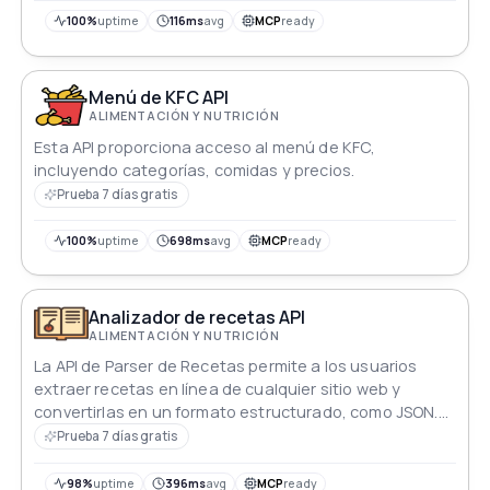
100%
uptime
116ms
avg
MCP
ready
Menú de KFC API
ALIMENTACIÓN Y NUTRICIÓN
Esta API proporciona acceso al menú de KFC,
incluyendo categorías, comidas y precios.
Prueba 7 días gratis
100%
uptime
698ms
avg
MCP
ready
Analizador de recetas API
ALIMENTACIÓN Y NUTRICIÓN
La API de Parser de Recetas permite a los usuarios
extraer recetas en línea de cualquier sitio web y
convertirlas en un formato estructurado, como JSON.
Con esta API, los usuarios pueden crear fácilmente su
Prueba 7 días gratis
propio libro de cocina digital al analizar recetas de
diversas fuentes. La interfaz simple y fácil de usar de la
98%
uptime
396ms
avg
MCP
ready