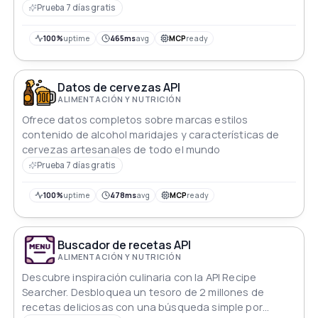
platos, ingredientes y métodos de preparación.
Prueba 7 días gratis
100%
uptime
465ms
avg
MCP
ready
Datos de cervezas API
ALIMENTACIÓN Y NUTRICIÓN
Ofrece datos completos sobre marcas estilos
contenido de alcohol maridajes y características de
cervezas artesanales de todo el mundo
Prueba 7 días gratis
100%
uptime
478ms
avg
MCP
ready
Buscador de recetas API
ALIMENTACIÓN Y NUTRICIÓN
Descubre inspiración culinaria con la API Recipe
Searcher. Desbloquea un tesoro de 2 millones de
recetas deliciosas con una búsqueda simple por