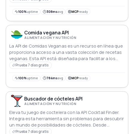
de una base de datos de millones de productos
100%
uptime
308ms
avg
MCP
ready
Comida vegana API
ALIMENTACIÓN Y NUTRICIÓN
La API de Comidas Veganas es un recurso en línea que
proporciona acceso a una vasta colección de recetas
veganas. Esta API está diseñada para facilitar a los
desarrolladores y entusiastas de las recetas el acceso
Prueba 7 días gratis
y uso de recetas a base de Pflanzen en sus
aplicaciones o proyectos personales.
100%
uptime
784ms
avg
MCP
ready
Buscador de cócteles API
ALIMENTACIÓN Y NUTRICIÓN
Eleva tu juego de coctelera con la API Cocktail Finder.
Integra esta herramienta sin problemas para descubrir
un mundo de posibilidades de cócteles. Desde
concoctions clásicas hasta mezclas modernas,
Prueba 7 días gratis