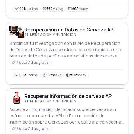
información nutricional como calorías, tamaño de
porción, sodio y más. Se puede utilizar en aplicaciones
100%
uptime
669ms
avg
MCP
ready
de seguimiento de alimentos, análisis de recetas y
otras aplicaciones relacionadas con la alimentación.
Recuperación de Datos de Cerveza API
ALIMENTACIÓN Y NUTRICIÓN
Simplifica tu investigación con la API de Recuperación
de Datos de Cerveza que ofrece acceso rápido a una
base de datos de perfiles y estadisticas de cerveza
Prueba 7 días gratis
100%
uptime
117ms
avg
MCP
ready
Recuperar información de cerveza API
ALIMENTACIÓN Y NUTRICIÓN
Accede a información detallada sobre cervezas sin
esfuerzo con nuestra API de Recuperación de
Información sobre Cervezas perfecta para cervecerías
y entusiastas por igual
Prueba 7 días gratis