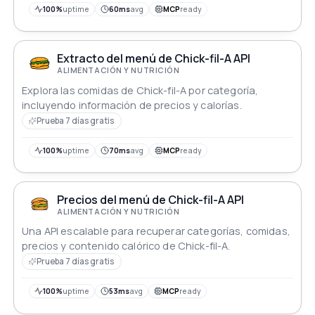
100%
uptime
60ms
avg
MCP
ready
Extracto del menú de Chick-fil-A API
ALIMENTACIÓN Y NUTRICIÓN
Explora las comidas de Chick-fil-A por categoría,
incluyendo información de precios y calorías.
Prueba 7 días gratis
100%
uptime
70ms
avg
MCP
ready
Precios del menú de Chick-fil-A API
ALIMENTACIÓN Y NUTRICIÓN
Una API escalable para recuperar categorías, comidas,
precios y contenido calórico de Chick-fil-A.
Prueba 7 días gratis
100%
uptime
53ms
avg
MCP
ready