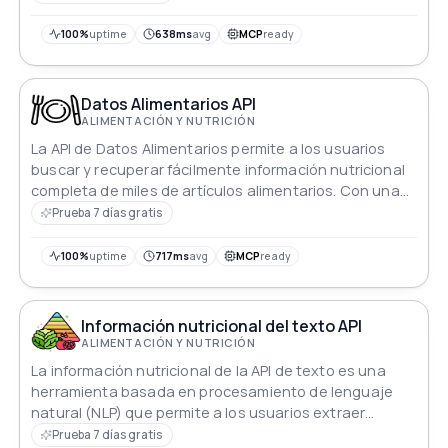
encuentra las recetas de bebida perfectas. Descubre
los secretos de la mixología y disfruta de la
100%
uptime
638ms
avg
MCP
ready
elaboración de tus bebidas favoritas con facilidad.
Datos Alimentarios API
ALIMENTACIÓN Y NUTRICIÓN
La API de Datos Alimentarios permite a los usuarios
buscar y recuperar fácilmente información nutricional
completa de miles de artículos alimentarios. Con una
búsqueda simple, los usuarios pueden acceder a
Prueba 7 días gratis
datos detallados sobre un ingrediente alimentario
específico, incluidos los valores de macronutrientes y
100%
uptime
717ms
avg
MCP
ready
micronutrientes, tamaños de porciones y más.
Información nutricional del texto API
ALIMENTACIÓN Y NUTRICIÓN
La información nutricional de la API de texto es una
herramienta basada en procesamiento de lenguaje
natural (NLP) que permite a los usuarios extraer
información sobre alimentos del texto y recibir
Prueba 7 días gratis