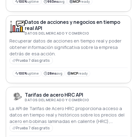
100%
uptime
993ms
avg
MCP
ready
Datos de acciones y negocios en tiempo
real API
DATOS DEL MERCADO Y COMERCIO
Recuperar datos de acciones en tiempo real y poder
obtener información significativa sobre la empresa
detrás de esa acción.
Prueba 7 días gratis
100%
uptime
28ms
avg
MCP
ready
Tarifas de acero HRC API
DATOS DEL MERCADO Y COMERCIO
La API de Tarifas de Acero HRC proporciona acceso a
datos en tiempo real y históricos sobre los precios del
acero en bobinas laminadas en caliente (HRC),
esenciales para industrias como la manufactura, la
Prueba 7 días gratis
construcción y el comercio de commodities. Los