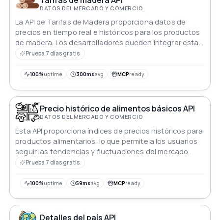
DATOS DEL MERCADO Y COMERCIO
La API de Tarifas de Madera proporciona datos de
precios en tiempo real e históricos para los productos
de madera. Los desarrolladores pueden integrar esta
API sin problemas en sus aplicaciones para acceder a
Prueba 7 días gratis
información actualizada sobre los precios de la
madera, lo que permite a los usuarios tomar
100%
uptime
300ms
avg
MCP
ready
decisiones informadas en la silvicultura, la
construcción y las industrias relacionadas. Mantente a
la vanguardia en el mercado de la madera con esta
Precio histórico de alimentos básicos API
valiosa API.
DATOS DEL MERCADO Y COMERCIO
Esta API proporciona índices de precios históricos para
productos alimentarios, lo que permite a los usuarios
seguir las tendencias y fluctuaciones del mercado.
Prueba 7 días gratis
100%
uptime
59ms
avg
MCP
ready
Detalles del país API