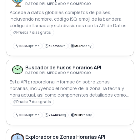
DATOS DEL MERCADO Y COMERCIO
Accede a datos globales completos de países,
incluyendo nombre, código ISO, emoji de la bandera,
código de llamada y subdivisiones con la API de Datos
de Países.
Prueba 7 días gratis
100%
uptime
353ms
avg
MCP
ready
Buscador de husos horarios API
DATOS DEL MERCADO Y COMERCIO
Esta API proporciona información sobre zonas
horarias, incluyendo el nombre de la zona, la fecha y
hora actual, así como componentes detallados como
el año, mes, día, día de la semana y elementos de
Prueba 7 días gratis
tiempo precisos.
100%
uptime
244ms
avg
MCP
ready
Explorador de Zonas Horarias API