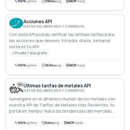
100%
uptime
296ms
avg
MCP
ready
Acciones API
DATOS DEL MERCADO Y COMERCIO
Con esta API podrás verificar las últimas tarifas para
las acciones que desees. Intradía, diaria, semanal,
¡esta es tu API!
Prueba 7 días gratis
100%
uptime
363ms
avg
MCP
ready
Últimas tarifas de metales API
DATOS DEL MERCADO Y COMERCIO
Sumérgete en el dinámico mundo de los metales con
nuestra API de Tarifas de Metales Más Recientes, tu
portal en tiempo real a las tendencias del mercado
resplandecientes. Desata el poder de la precisión
mientras accedes a las tarifas actualizadas al minuto,
100%
uptime
64ms
avg
MCP
ready
empoderando tus aplicaciones con el pulso brillante