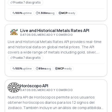
Prueba 7 días gratis
100%
uptime
1.308ms
avg
MCP
ready
Live and Historical Metals Rates API
DATOS DEL MERCADO Y COMERCIO
Live and Historical Metals Rates API provides real-time
and historical data on global metal prices. The API
covers a wide range of metals including gold, silver,
copper, and more. Easy to use and integrate with any
Prueba 7 días gratis
application, it's perfect for keeping track of metal
prices.
100%
uptime
89ms
avg
MCP
ready
Horóscopo API
DATOS DEL MERCADO Y COMERCIO
Nuestra API de Horóscopos permite a los usuarios
obtener horóscopos diarios para los 12 signos del
zodiaco. También incluye un análisis de compatibilidad