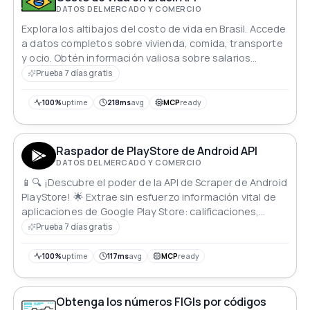
DATOS DEL MERCADO Y COMERCIO
Explora los altibajos del costo de vida en Brasil. Accede
a datos completos sobre vivienda, comida, transporte
y ocio. Obtén información valiosa sobre salarios
promedio y poder adquisitivo, lo que te permitirá tomar
Prueba 7 días gratis
decisiones informadas.
100%
uptime
218ms
avg
MCP
ready
Raspador de PlayStore de Android API
DATOS DEL MERCADO Y COMERCIO
📱🔍 ¡Descubre el poder de la API de Scraper de Android
PlayStore! 🌟 Extrae sin esfuerzo información vital de
aplicaciones de Google Play Store: calificaciones,
reseñas, precios y más, para impulsar tu investigación
Prueba 7 días gratis
de mercado y mejorar los servicios de aplicaciones. 🚀
Sumérgete en valiosos metadatos, empoderando tu
100%
uptime
117ms
avg
MCP
ready
imperio de aplicaciones con información basada en
datos. ¡Desata el potencial de tu aplicación! 💼💡
Obtenga los números FIGIs por códigos