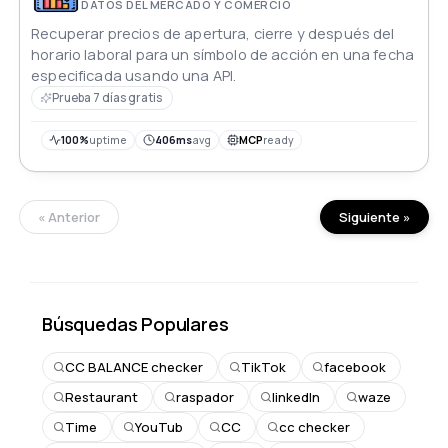
DATOS DEL MERCADO Y COMERCIO
Recuperar precios de apertura, cierre y después del
horario laboral para un símbolo de acción en una fecha
especificada usando una API.
Prueba 7 días gratis
100%
uptime
406ms
avg
MCP
ready
« Anterior
Siguiente »
Búsquedas Populares
CC BALANCE checker
TikTok
facebook
Restaurant
raspador
linkedIn
waze
Time
YouTub
CC
cc checker