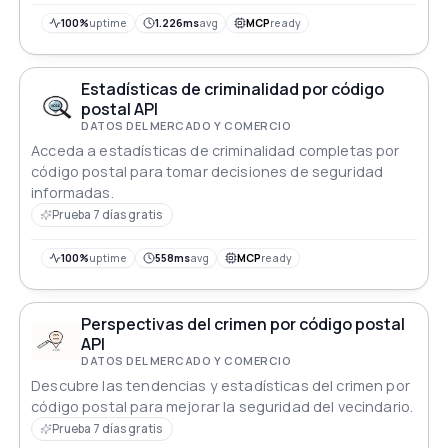
basado en las fechas de nacimiento. Simplemente
realiza una solicitud GET con el signo y el período de
100%
uptime
1.226ms
avg
MCP
ready
tiempo deseados para recibir una lectura de
horóscopo detallada.
Estadísticas de criminalidad por código
postal API
DATOS DEL MERCADO Y COMERCIO
Acceda a estadísticas de criminalidad completas por
código postal para tomar decisiones de seguridad
informadas.
Prueba 7 días gratis
100%
uptime
558ms
avg
MCP
ready
Perspectivas del crimen por código postal
API
DATOS DEL MERCADO Y COMERCIO
Descubre las tendencias y estadísticas del crimen por
código postal para mejorar la seguridad del vecindario.
Prueba 7 días gratis