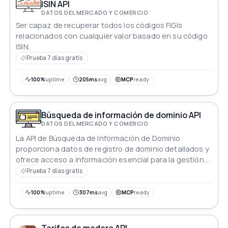
ISIN API
DATOS DEL MERCADO Y COMERCIO
Ser capaz de recuperar todos los códigos FIGIs
relacionados con cualquier valor basado en su código
ISIN.
Prueba 7 días gratis
100%
uptime
205ms
avg
MCP
ready
Búsqueda de información de dominio API
DATOS DEL MERCADO Y COMERCIO
La API de Búsqueda de Información de Dominio
proporciona datos de registro de dominio detallados y
ofrece acceso a información esencial para la gestión
de dominios e investigaciones.
Prueba 7 días gratis
100%
uptime
307ms
avg
MCP
ready
Tarifas de madera API