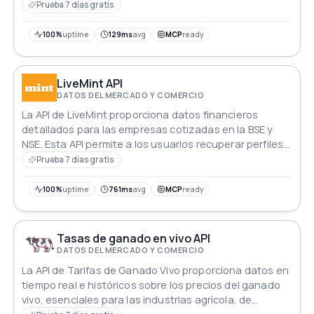
sobre la inflación global, permitiendo a empresas e
Prueba 7 días gratis
inversores navegar por paisajes financieros con
precisión. Mantente por delante de las tendencias del
100%
uptime
129ms
avg
MCP
ready
mercado, toma decisiones informadas y protege tus
inversiones en un mundo de fluctuaciones
económicas.
LiveMint API
DATOS DEL MERCADO Y COMERCIO
La API de LiveMint proporciona datos financieros
detallados para las empresas cotizadas en la BSE y
NSE. Esta API permite a los usuarios recuperar perfiles
de empresas, precios de acciones, datos técnicos,
Prueba 7 días gratis
estados financieros, métricas clave, opiniones de
analistas, patrones de accionariado, acciones
100%
uptime
761ms
avg
MCP
ready
corporativas y noticias recientes.
Tasas de ganado en vivo API
DATOS DEL MERCADO Y COMERCIO
La API de Tarifas de Ganado Vivo proporciona datos en
tiempo real e históricos sobre los precios del ganado
vivo, esenciales para las industrias agrícola, de