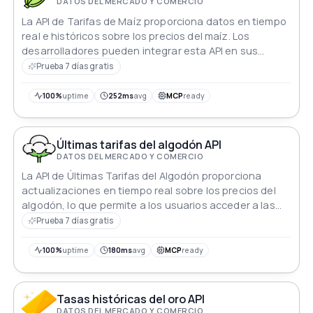
DATOS DEL MERCADO Y COMERCIO
La API de Tarifas de Maíz proporciona datos en tiempo
real e históricos sobre los precios del maíz. Los
desarrolladores pueden integrar esta API en sus
aplicaciones para acceder a información actualizada
Prueba 7 días gratis
sobre las tarifas del mercado del maíz, facilitando la
toma de decisiones informadas para comerciantes,
100%
uptime
252ms
avg
MCP
ready
agricultores y empresas involucradas en la industria
del maíz.
Últimas tarifas del algodón API
DATOS DEL MERCADO Y COMERCIO
La API de Últimas Tarifas del Algodón proporciona
actualizaciones en tiempo real sobre los precios del
algodón, lo que permite a los usuarios acceder a las
tarifas del mercado más actuales sin esfuerzo. Con
Prueba 7 días gratis
capacidades de integración fluida, esta API empodera
a las empresas para tomar decisiones informadas,
100%
uptime
180ms
avg
MCP
ready
optimizar estrategias de precios y mantenerse a la
vanguardia en el dinámico panorama de la industria del
algodón.
Tasas históricas del oro API
DATOS DEL MERCADO Y COMERCIO