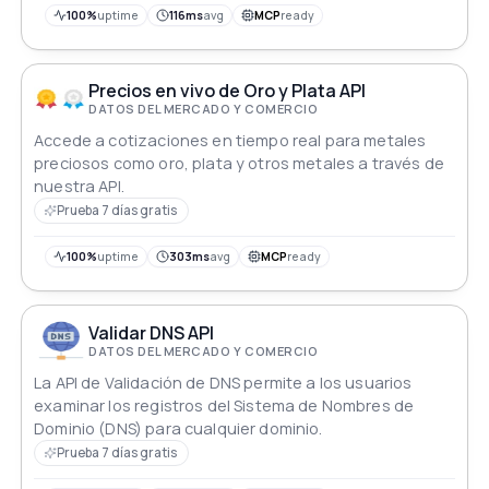
desarrolladores pueden integrar esta API para acceder
100%
uptime
116ms
avg
MCP
ready
a información de mercado precisa, optimizar
estrategias de adquisición y tomar decisiones
comerciales informadas de manera eficiente.
Precios en vivo de Oro y Plata API
DATOS DEL MERCADO Y COMERCIO
Accede a cotizaciones en tiempo real para metales
preciosos como oro, plata y otros metales a través de
nuestra API.
Prueba 7 días gratis
100%
uptime
303ms
avg
MCP
ready
Validar DNS API
DATOS DEL MERCADO Y COMERCIO
La API de Validación de DNS permite a los usuarios
examinar los registros del Sistema de Nombres de
Dominio (DNS) para cualquier dominio.
Prueba 7 días gratis