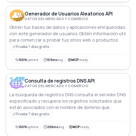
de la industria metalúrgica. Mantente alerta, mantente
adelante.
Generador de Usuarios Aleatorios API
DATOS DEL MERCADO Y COMERCIO
Obtén tus bases de datos y aplicaciones enriquecidas
con este generador de usuarios Obtén información útil
para comenzar a probar tus sitios web o productos
Prueba 7 días gratis
100%
uptime
153ms
avg
MCP
ready
Consulta de registros DNS API
DATOS DEL MERCADO Y COMERCIO
La búsqueda de registros DNS consulta el servidor DNS
especificado y recupera los registros solicitados que
están asociados con el nombre de dominio que
proporcionaste. Estos registros contienen información
Prueba 7 días gratis
como las direcciones IP del nombre de dominio
100%
uptime
206ms
avg
MCP
ready