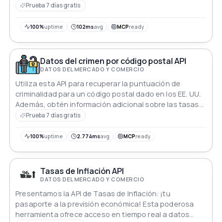
sobre marcas móviles, diversas especificaciones de
Prueba 7 días gratis
dispositivos y capacidades de búsqueda integrales.
Con puntos finales RESTful al alcance de tu mano,
100%
uptime
102ms
avg
MCP
ready
sumérgete en el mundo de dispositivos de vanguardia
y lleva tu aplicación o plataforma a nuevas alturas de
innovación móvil.
Datos del crimen por código postal API
DATOS DEL MERCADO Y COMERCIO
Utiliza esta API para recuperar la puntuación de
criminalidad para un código postal dado en los EE. UU.
Además, obtén información adicional sobre las tasas
de criminalidad y las tasas de criminalidad para
Prueba 7 días gratis
ubicaciones cercanas también.
100%
uptime
2.774ms
avg
MCP
ready
Tasas de Inflación API
DATOS DEL MERCADO Y COMERCIO
Presentamos la API de Tasas de Inflación: ¡tu
pasaporte a la previsión económica! Esta poderosa
herramienta ofrece acceso en tiempo real a datos