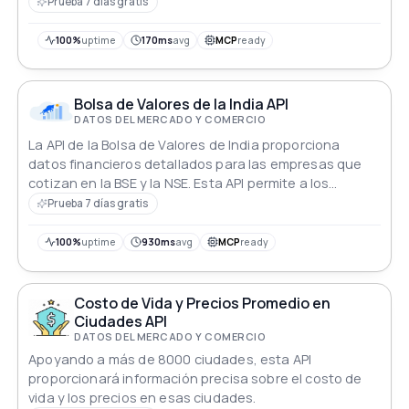
procesamiento de carne y de comercio de productos
Prueba 7 días gratis
básicos. Los desarrolladores pueden integrar esta API
para acceder a información precisa del mercado,
100%
uptime
170ms
avg
MCP
ready
optimizar estrategias de adquisición y tomar
decisiones comerciales informadas de manera
eficiente.
Bolsa de Valores de la India API
DATOS DEL MERCADO Y COMERCIO
La API de la Bolsa de Valores de India proporciona
datos financieros detallados para las empresas que
cotizan en la BSE y la NSE. Esta API permite a los
usuarios recuperar perfiles de empresas, precios de
Prueba 7 días gratis
acciones, datos técnicos, información financiera,
métricas clave, opiniones de analistas, patrones de
100%
uptime
930ms
avg
MCP
ready
propiedad, acciones corporativas y noticias recientes.
Costo de Vida y Precios Promedio en
Ciudades API
DATOS DEL MERCADO Y COMERCIO
Apoyando a más de 8000 ciudades, esta API
proporcionará información precisa sobre el costo de
vida y los precios en esas ciudades.