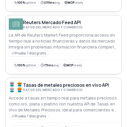
100%
uptime
239ms
avg
MCP
ready
Reuters Mercado Feed API
DATOS DEL MERCADO Y COMERCIO
La API de Reuters Market Feed proporciona acceso en
tiempo real a noticias financieras y datos de mercado.
Integra sin problemas información financiera completa,
incluyendo actualizaciones de noticias y tendencias
Prueba 7 días gratis
del mercado, en tus aplicaciones. Mantente informado
con los últimos datos económicos y perspectivas
100%
uptime
715ms
avg
MCP
ready
financieras para mejorar la toma de decisiones y
mantener tu plataforma actualizada.
Tasas de metales preciosos en vivo API
DATOS DEL MERCADO Y COMERCIO
Accede a tasas en tiempo real para metales preciosos
como oro, plata y platino con nuestra API de Tasas en
Vivo de Metales Preciosos, ideal para comerciantes e
inversores.
Prueba 7 días gratis