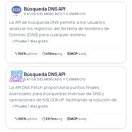
Búsqueda DNS API
DATOS DEL MERCADO Y COMERCIO
La API de búsqueda DNS permite a los usuarios
analizar los registros del Sistema de Nombres de
Dominio (DNS) para cualquier dominio.
Prueba 7 días gratis
100%
uptime
436ms
avg
MCP
ready
Búsqueda DNS API
DATOS DEL MERCADO Y COMERCIO
La API DNS Fetch proporciona puntos finales
esenciales para búsquedas inversas de DNS y
operaciones de NSLOOKUP, facilitando la solución de
problemas y el diagnóstico de redes de manera
Prueba 7 días gratis
eficiente.
100%
uptime
297ms
avg
MCP
ready