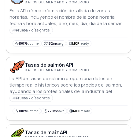
DATOS DEL MERCADO Y COMERCIO
Esta API ofrece información detallada de zonas
horarias, incluyendo el nombre de la zona horaria,
fecha y hora actuales, año, mes, día, día de la semana
y elementos de tiempo específicos.
Prueba 7 días gratis
100%
uptime
182ms
avg
MCP
ready
Tasas de salmón API
DATOS DEL MERCADO Y COMERCIO
La API de tasas de salmón proporciona datos en
tiempo real e históricos sobre los precios del salmón,
ayudando a los profesionales de la industria del
marisco a tomar decisiones informadas. Ofreciendo
Prueba 7 días gratis
información completa sobre las tendencias del
mercado, las variaciones geográficas y las
100%
uptime
279ms
avg
MCP
ready
fluctuaciones estacionales, empodera a los usuarios
para optimizar las estrategias de aprovisionamiento y
maximizar la rentabilidad dentro del dinámico mercado
Tasas de maíz API
del salmón.