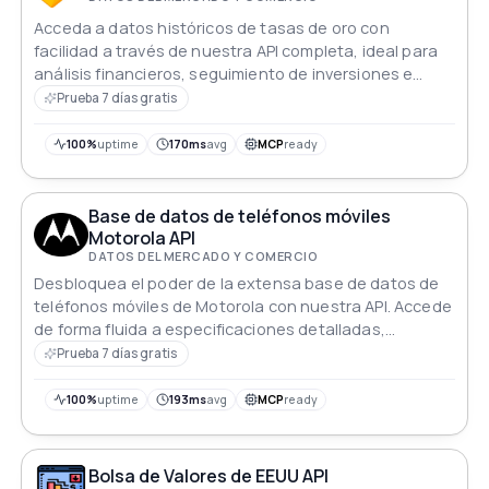
Acceda a datos históricos de tasas de oro con
facilidad a través de nuestra API completa, ideal para
análisis financieros, seguimiento de inversiones e
investigación histórica.
Prueba 7 días gratis
100%
uptime
170ms
avg
MCP
ready
Base de datos de teléfonos móviles
Motorola API
DATOS DEL MERCADO Y COMERCIO
Desbloquea el poder de la extensa base de datos de
teléfonos móviles de Motorola con nuestra API. Accede
de forma fluida a especificaciones detalladas,
disponibilidad y conocimientos sobre los dispositivos
Prueba 7 días gratis
Motorola. Ya seas un desarrollador creando
aplicaciones innovadoras o un minorista optimizando
100%
uptime
193ms
avg
MCP
ready
inventarios, sumérgete en el mundo de la tecnología
móvil de Motorola con una facilidad y eficiencia
inigualables.
Bolsa de Valores de EEUU API