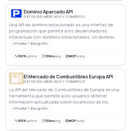
Dominio Aparcado API
DATOS DEL MERCADO Y COMERCIO
Una API de dominio estacionado es una interfaz de
programación que permite a los desarrolladores
interactuar con dominios estacionados. Un dominio
estacionado es un nombre de dominio que está
Prueba 7 días gratis
registrado pero no tiene un sitio web asociado. En su
lugar, el dominio se redirige a otro sitio web o se
100%
uptime
198ms
avg
MCP
ready
guarda para uso futuro.
El Mercado de Combustibles Europa API
DATOS DEL MERCADO Y COMERCIO
La API del Mercado de Combustibles de Europa es una
herramienta que permite a los usuarios obtener
información actualizada sobre los precios de los
combustibles en toda Europa.
Prueba 7 días gratis
100%
uptime
150ms
avg
MCP
ready