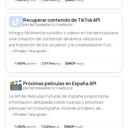
100%
uptime
937ms
avg
MCP
ready
Recuperar contenido de TikTok API
ENTRETENIMIENTO Y MEDIOS
Integra fácilmente sonidos y videos en tendencia para
una creación de contenido dinámica. Mejora la
participación de los usuarios y la creatividad en tus
aplicaciones sin esfuerzo.
Prueba 7 días gratis
100%
uptime
377ms
avg
MCP
ready
Próximas películas en España API
ENTRETENIMIENTO Y MEDIOS
La API de Películas Futuras de España proporciona
información detallada sobre nuevas y próximas
películas en toda España. Accede a tráilers de
películas, miniaturas, URLs incrustadas e IDs de
Prueba 7 días gratis
YouTube para los últimos estrenos. Mantente al día
con las ofertas cinematográficas de España con esta
100%
uptime
221ms
avg
MCP
ready