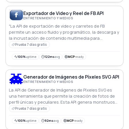
Exportador de Video y Reel de FB API
ENTRETENIMIENTO Y MEDIOS
"La API de exportación de video y carretes de FB
permite un acceso fluido y programático, la descarga y
la incrustación de contenido multimedia para
enriquecer las experiencias del usuario."
Prueba 7 días gratis
100%
uptime
122ms
avg
MCP
ready
Generador de Imágenes de Píxeles SVG API
ENTRETENIMIENTO Y MEDIOS
La API de Generador de Imágenes de Píxeles SVG es
una herramienta que permite la creación de fotos de
perfil únicas y peculiares. Esta API genera monstruos
de píxeles en formato SVG, proporcionando la
Prueba 7 días gratis
flexibilidad para personalizarlos e integrarlos en
diferentes plataformas. Su interfaz fácil de usar la
100%
uptime
92ms
avg
MCP
ready
convierte en una solución ideal para desarrolladores