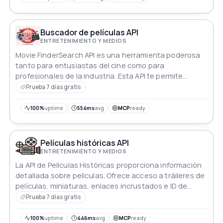
API completa, ideal para desarrolladores, creadores de
contenido y entusiastas del cine.
Buscador de películas API
ENTRETENIMIENTO Y MEDIOS
Movie FinderSearch API es una herramienta poderosa
tanto para entusiastas del cine como para
profesionales de la industria. Esta API te permite
acceder a una vasta base de datos de películas,
Prueba 7 días gratis
completa con información detallada.
100%
uptime
554ms
avg
MCP
ready
Películas históricas API
ENTRETENIMIENTO Y MEDIOS
La API de Películas Históricas proporciona información
detallada sobre películas. Ofrece acceso a tráileres de
películas, miniaturas, enlaces incrustados e ID de
YouTube de los últimos estrenos.
Prueba 7 días gratis
100%
uptime
446ms
avg
MCP
ready