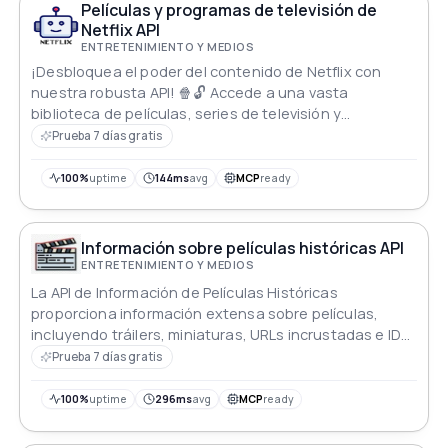
Películas y programas de televisión de
Netflix API
ENTRETENIMIENTO Y MEDIOS
¡Desbloquea el poder del contenido de Netflix con
nuestra robusta API! 🍿🔓 Accede a una vasta
biblioteca de películas, series de televisión y
documentales, perfecta para desarrolladores,
Prueba 7 días gratis
profesionales de los medios y entusiastas del
entretenimiento.
100%
uptime
144ms
avg
MCP
ready
Información sobre películas históricas API
ENTRETENIMIENTO Y MEDIOS
La API de Información de Películas Históricas
proporciona información extensa sobre películas,
incluyendo tráilers, miniaturas, URLs incrustadas e IDs
de YouTube para los nuevos estrenos.
Prueba 7 días gratis
100%
uptime
296ms
avg
MCP
ready