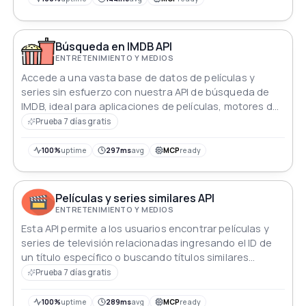
Búsqueda en IMDB API
ENTRETENIMIENTO Y MEDIOS
Accede a una vasta base de datos de películas y
series sin esfuerzo con nuestra API de búsqueda de
IMDB, ideal para aplicaciones de películas, motores de
recomendación y plataformas de entretenimiento.
Prueba 7 días gratis
100%
uptime
297ms
avg
MCP
ready
Películas y series similares API
ENTRETENIMIENTO Y MEDIOS
Esta API permite a los usuarios encontrar películas y
series de televisión relacionadas ingresando el ID de
un título específico o buscando títulos similares
basados en un ID dado.
Prueba 7 días gratis
100%
uptime
289ms
avg
MCP
ready