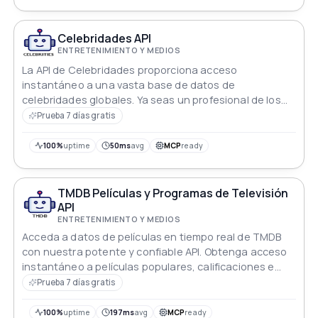
Celebridades API
ENTRETENIMIENTO Y MEDIOS
La API de Celebridades proporciona acceso
instantáneo a una vasta base de datos de
celebridades globales. Ya seas un profesional de los
medios, un fanático en busca de inspiración, o un
Prueba 7 días gratis
investigador que estudia tendencias, nuestra API
ofrece conocimientos incomparables sobre el mundo
100%
uptime
50ms
avg
MCP
ready
de la fama y la fortuna.
TMDB Películas y Programas de Televisión
API
ENTRETENIMIENTO Y MEDIOS
Acceda a datos de películas en tiempo real de TMDB
con nuestra potente y confiable API. Obtenga acceso
instantáneo a películas populares, calificaciones e
información detallada sobre filmes con un tiempo de
Prueba 7 días gratis
actividad garantizado del 99.99%.
100%
uptime
197ms
avg
MCP
ready