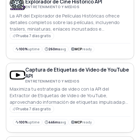
Explorador de Cine Histórico API
ENTRETENIMIENTO Y MEDIOS
La API del Explorador de Películas Históricas ofrece
detalles completos sobre las películas, incluyendo
trailers, miniaturas, enlaces incrustados e
identificadores de YouTube para los títulos más
Prueba 7 días gratis
recientes.
100%
uptime
260ms
avg
MCP
ready
Captura de Etiquetas de Video de YouTube
API
ENTRETENIMIENTO Y MEDIOS
Maximiza tu estrategia de video con la API del
Extractor de Etiquetas de Video de YouTube,
aprovechando información de etiquetas impulsada por
datos para aumentar la discoverabilidad, mejorar las
Prueba 7 días gratis
vistas y fomentar una interacción fluida.
100%
uptime
446ms
avg
MCP
ready