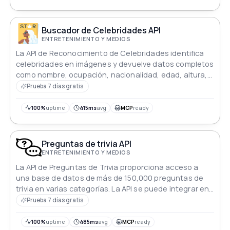
Buscador de Celebridades API
ENTRETENIMIENTO Y MEDIOS
La API de Reconocimiento de Celebridades identifica
celebridades en imágenes y devuelve datos completos
como nombre, ocupación, nacionalidad, edad, altura,
patrimonio neto y estado.
Prueba 7 días gratis
100%
uptime
415ms
avg
MCP
ready
Preguntas de trivia API
ENTRETENIMIENTO Y MEDIOS
La API de Preguntas de Trivia proporciona acceso a
una base de datos de más de 150,000 preguntas de
trivia en varias categorías. La API se puede integrar en
juegos de trivia, aplicaciones educativas o cualquier
Prueba 7 días gratis
otra plataforma que requiera una fuente de preguntas
de trivia.
100%
uptime
485ms
avg
MCP
ready