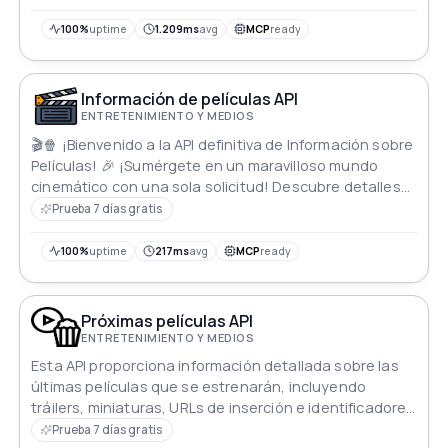
100%
uptime
1.209ms
avg
MCP
ready
Información de películas API
ENTRETENIMIENTO Y MEDIOS
🎬🍿 ¡Bienvenido a la API definitiva de Información sobre
Películas! 🎉 ¡Sumérgete en un maravilloso mundo
cinemático con una sola solicitud! Descubre detalles
exhaustivos sobre catálogos, actores, películas y
Prueba 7 días gratis
plataformas de streaming. Desata la magia del
entretenimiento con calificaciones, reseñas, sinopsis
100%
uptime
217ms
avg
MCP
ready
y más. Alimenta tu pasión por el cine, crea aplicaciones
o realiza investigaciones sin esfuerzo. ¡Revoluciona
tus proyectos y embárcate en un viaje inmersivo de
Próximas películas API
películas! 🚀
ENTRETENIMIENTO Y MEDIOS
Esta API proporciona información detallada sobre las
últimas películas que se estrenarán, incluyendo
tráilers, miniaturas, URLs de inserción e identificadores
de YouTube de los tráilers de películas más recientes.
Prueba 7 días gratis