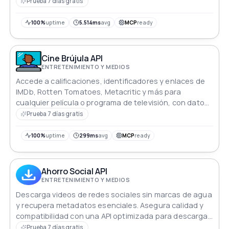
integración sencilla y respuestas JSON estructuradas.
Prueba 7 días gratis
100%
uptime
5.514ms
avg
MCP
ready
Cine Brújula API
ENTRETENIMIENTO Y MEDIOS
Accede a calificaciones, identificadores y enlaces de
IMDb, Rotten Tomatoes, Metacritic y más para
cualquier película o programa de televisión, con datos
actualizados continuamente.
Prueba 7 días gratis
100%
uptime
299ms
avg
MCP
ready
Ahorro Social API
ENTRETENIMIENTO Y MEDIOS
Descarga videos de redes sociales sin marcas de agua
y recupera metadatos esenciales. Asegura calidad y
compatibilidad con una API optimizada para descargas
rápidas y fiables.
Prueba 7 días gratis