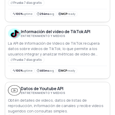
lotería oficiales en el sudeste asiático
Prueba 7 días gratis
100%
uptime
294ms
avg
MCP
ready
Información del video de TikTok API
ENTRETENIMIENTO Y MEDIOS
La API de Información de Videos de TikTok recupera
datos sobre videos de TikTok, lo que permite a los
usuarios integrar y analizar métricas de video de
manera programática.
Prueba 7 días gratis
100%
uptime
465ms
avg
MCP
ready
Datos de Youtube API
ENTRETENIMIENTO Y MEDIOS
Obtén detalles de videos, datos de listas de
reproducción, información de canales y recibe videos
sugeridos con consultas simples.