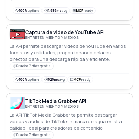
valiosos insights sobre los detalles del video:
descripción, duración y vistas. Eleva tu experiencia de
100%
uptime
1.959ms
avg
MCP
ready
contenido, fusionando sin esfuerzo eficiencia e
innovación en el panorama digital.
Captura de video de YouTube API
ENTRETENIMIENTO Y MEDIOS
La API permite descargar videos de YouTube en varios
formatos y calidades, proporcionando enlaces
directos para una descarga rápida y eficiente.
Prueba 7 días gratis
100%
uptime
525ms
avg
MCP
ready
TikTok Media Grabber API
ENTRETENIMIENTO Y MEDIOS
La API TikTok Media Grabber te permite descargar
videos y audios de TikTok sin marca de agua en alta
calidad, ideal para creadores de contenido.
Prueba 7 días gratis