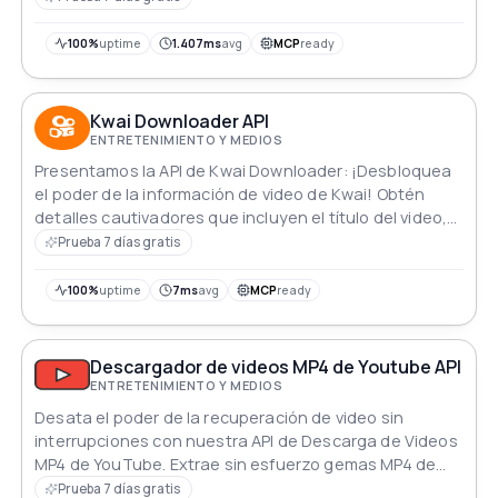
100%
uptime
1.407ms
avg
MCP
ready
Kwai Downloader API
ENTRETENIMIENTO Y MEDIOS
Presentamos la API de Kwai Downloader: ¡Desbloquea
el poder de la información de video de Kwai! Obtén
detalles cautivadores que incluyen el título del video,
la descripción, imágenes y más. Integra y accede sin
Prueba 7 días gratis
problemas a la abundancia de contenido en Kwai con
la API de Kwai Downloader. Descubre, analiza y
100%
uptime
7ms
avg
MCP
ready
aprovecha los videos de tendencia de Kwai sin
esfuerzo.
Descargador de videos MP4 de Youtube API
ENTRETENIMIENTO Y MEDIOS
Desata el poder de la recuperación de video sin
interrupciones con nuestra API de Descarga de Videos
MP4 de YouTube. Extrae sin esfuerzo gemas MP4 de
cualquier enlace de YouTube mientras obtienes
Prueba 7 días gratis