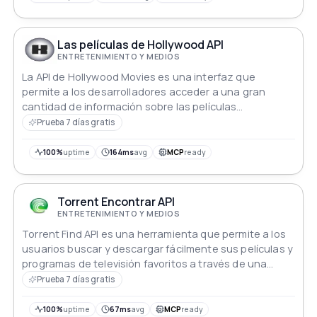
Las películas de Hollywood API
ENTRETENIMIENTO Y MEDIOS
La API de Hollywood Movies es una interfaz que
permite a los desarrolladores acceder a una gran
cantidad de información sobre las películas
producidas en los Estados Unidos.
Prueba 7 días gratis
100%
uptime
164ms
avg
MCP
ready
Torrent Encontrar API
ENTRETENIMIENTO Y MEDIOS
Torrent Find API es una herramienta que permite a los
usuarios buscar y descargar fácilmente sus películas y
programas de televisión favoritos a través de una
interfaz sencilla
Prueba 7 días gratis
100%
uptime
67ms
avg
MCP
ready