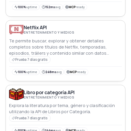
100%
uptime
152ms
avg
MCP
ready
Netflix API
ENTRETENIMIENTO Y MEDIOS
Te permite buscar, explorar y obtener detalles
completos sobre títulos de Netflix, temporadas,
episodios, tráilers y contenido similar con datos
actualizados y precisos.
Prueba 7 días gratis
100%
uptime
248ms
avg
MCP
ready
Libro por categoría API
ENTRETENIMIENTO Y MEDIOS
Explora la literatura por tema, género y clasificación
utilizando la API de Libros por Categoría.
Prueba 7 días gratis
100%
uptime
144ms
avg
MCP
ready