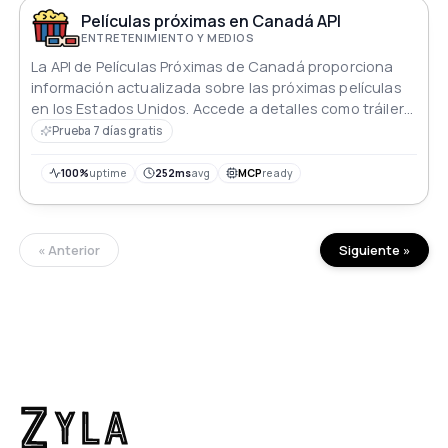
Películas próximas en Canadá API
ENTRETENIMIENTO Y MEDIOS
La API de Películas Próximas de Canadá proporciona
información actualizada sobre las próximas películas
en los Estados Unidos. Accede a detalles como tráilers,
miniaturas, URLs incrustadas e IDs de YouTube de los
Prueba 7 días gratis
últimos tráilers de películas. Mantente informado sobre
nuevos estrenos de películas y explora películas
100%
uptime
252ms
avg
MCP
ready
pasadas con esta API completa y fácil de usar.
« Anterior
Siguiente »