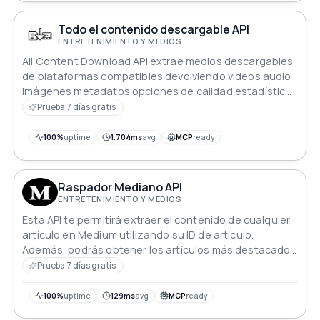
que buscan añadir un elemento de diversión a sus
aplicaciones.
Todo el contenido descargable API
ENTRETENIMIENTO Y MEDIOS
All Content Download API extrae medios descargables
de plataformas compatibles devolviendo videos audio
imágenes metadatos opciones de calidad estadísticas
y enlaces de descarga directa
Prueba 7 días gratis
100%
uptime
1.704ms
avg
MCP
ready
Raspador Mediano API
ENTRETENIMIENTO Y MEDIOS
Esta API te permitirá extraer el contenido de cualquier
artículo en Medium utilizando su ID de artículo.
Además, podrás obtener los artículos más destacados
y los mejores escritores.
Prueba 7 días gratis
100%
uptime
129ms
avg
MCP
ready