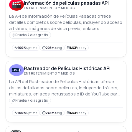
Información de películas pasadas API
ENTRETENIMIENTO Y MEDIOS
La API de Información de Películas Pasadas ofrece
detalles completos sobre películas, incluyendo acceso
a tráilers, imágenes de vista previa, enlaces
incrustados e ID de YouTube para los últimos estrenos.
Prueba 7 días gratis
100%
uptime
205ms
avg
MCP
ready
Rastreador de Películas Históricas API
ENTRETENIMIENTO Y MEDIOS
La API del Rastreador de Películas Históricas ofrece
datos detallados sobre películas, incluyendo tráilers,
miniaturas, enlaces incrustados e ID de YouTube para
los últimos estrenos.
Prueba 7 días gratis
100%
uptime
245ms
avg
MCP
ready