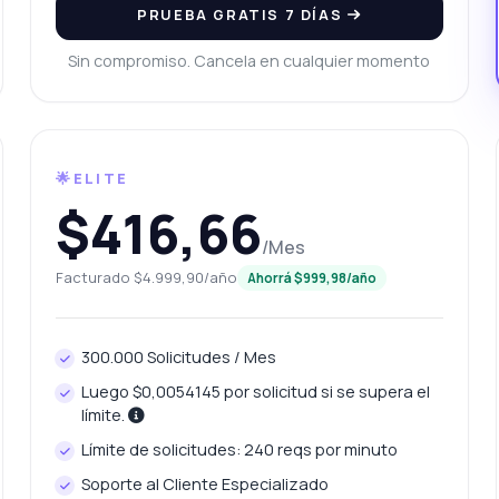
PRUEBA GRATIS 7 DÍAS
ué tan precisa es la información de ubicación?
Sin compromiso. Cancela en cualquier momento
uedo usarlo para validar códigos postales en masa?
ué puede hacer esta API?
Muéstrame un ejemplo de código
uánto cuesta?
🌟ELITE
$416,66
/Mes
Facturado $4.999,90/año
Ahorrá $999,98/año
Respondido por Zyla AI
·
Prefiero preguntar a Soporte
300.000 Solicitudes / Mes
Luego $0,0054145 por solicitud si se supera el
límite.
Límite de solicitudes: 240 reqs por minuto
Soporte al Cliente Especializado