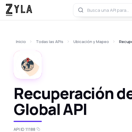
Inicio
Todas las APIs
Ubicación y Mapeo
Recupe
Recuperación de
Global API
API ID 11188