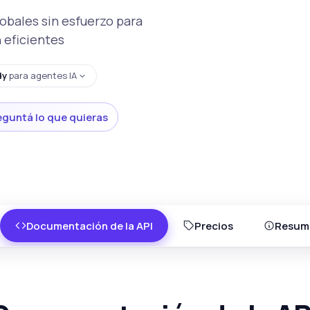
obales sin esfuerzo para
 eficientes
dy
para agentes IA
eguntá lo que quieras
Documentación de la API
Precios
Resum