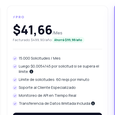
⚡PRO
$41,66
/Mes
Facturado $499,90/año
Ahorrá $99,98/año
unta lo que quieras
15.000 Solicitudes / Mes
 sobre Recuperación de Código Postal Global API
Luego $0,0054145 por solicitud si se supera el
límite.
Límite de solicitudes: 60 reqs por minuto
la! Pregúntame lo que quieras sobre Recuperación de Código
tal Global API — endpoints, precios, tips de integración, lo que
Soporte al Cliente Especializado
esites.
Monitoreo de API en Tiempo Real
ómo obtengo información del código postal?
Transferencia de Datos Ilimitada Incluida
ué parámetros necesito para la solicitud?
ómo es la estructura del JSON de respuesta?