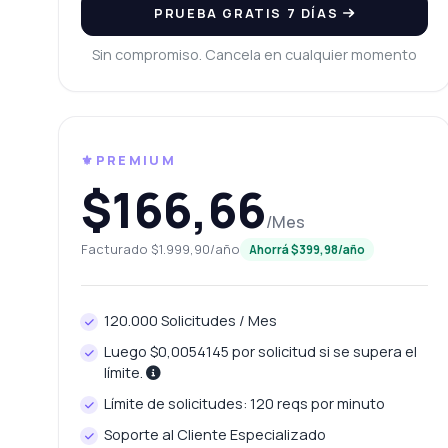
PRUEBA GRATIS 7 DÍAS
¿Q
Sin compromiso. Cancela en cualquier momento
¿P
¿Q
¿C
⚜️PREMIUM
$166,66
/Mes
Facturado $1.999,90/año
Ahorrá $399,98/año
120.000 Solicitudes / Mes
Luego $0,0054145 por solicitud si se supera el
límite.
Límite de solicitudes: 120 reqs por minuto
Soporte al Cliente Especializado