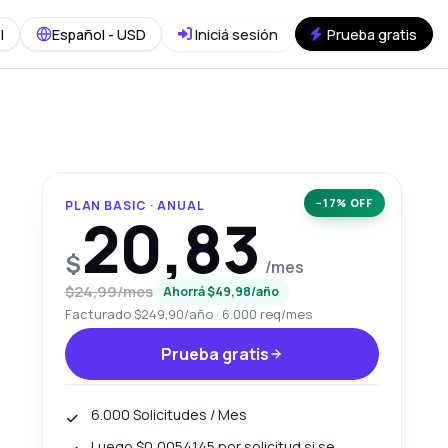
I
Español - USD
Iniciá sesión
Prueba gratis
−17% OFF
PLAN BASIC · ANUAL
20,83
$
/mes
$24,99/mes
Ahorrá $49,98/año
Facturado $249,90/año · 6.000 req/mes
Prueba gratis
6.000 Solicitudes / Mes
Luego $0,0054145 por solicitud si se