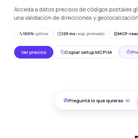
Acceda a datos precisos de códigos postales gl
una validación de direcciones y geolocalización
100%
uptime
129 ms
resp. promedio
MCP-rea
Ver precios
Copiar setup MCP/IA
Pr
Preguntá lo que quieras