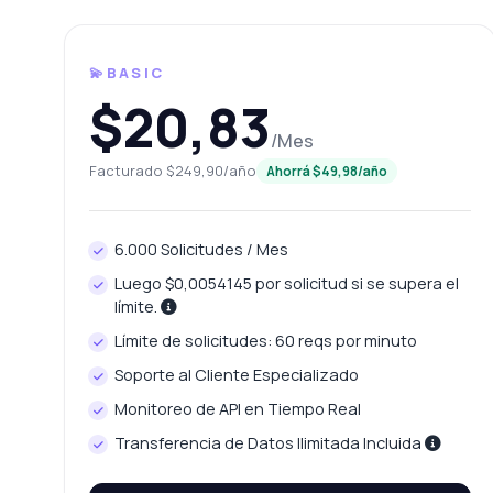
💫BASIC
$20,83
/Mes
Facturado $249,90/año
Ahorrá $49,98/año
Preg
6.000 Solicitudes / Mes
Respuestas
Luego $0,0054145 por solicitud si se supera el
límite.
Límite de solicitudes: 60 reqs por minuto
¡Ho
Pos
Soporte al Cliente Especializado
nec
Monitoreo de API en Tiempo Real
¿C
Transferencia de Datos Ilimitada Incluida
¿Q
¿C