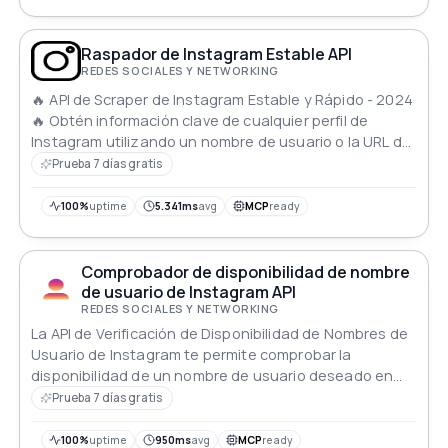
usuarios a alturas meteóricas.
Raspador de Instagram Estable API
REDES SOCIALES Y NETWORKING
🔥 API de Scraper de Instagram Estable y Rápido - 2024
🔥 Obtén información clave de cualquier perfil de
Instagram utilizando un nombre de usuario o la URL del
perfil. Ideal para verificación de usuarios, análisis de
Prueba 7 días gratis
perfiles o agregación de contenido. Datos precisos y
actualizados para paneles de redes sociales y más.
100%
uptime
5.341ms
avg
MCP
ready
Fácil de integrar, confiable y eficiente. ¡Optimiza tus
necesidades de datos de Instagram con nuestra API!
Comprobador de disponibilidad de nombre
de usuario de Instagram API
REDES SOCIALES Y NETWORKING
La API de Verificación de Disponibilidad de Nombres de
Usuario de Instagram te permite comprobar la
disponibilidad de un nombre de usuario deseado en
Instagram. Verifica rápidamente si tu nombre de
Prueba 7 días gratis
usuario preferido está disponible para registro.
100%
uptime
950ms
avg
MCP
ready