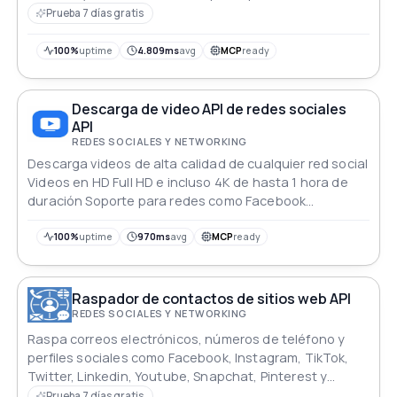
información de monitoreo
Prueba 7 días gratis
100%
uptime
4.809ms
avg
MCP
ready
Descarga de video API de redes sociales
API
REDES SOCIALES Y NETWORKING
Descarga videos de alta calidad de cualquier red social
Videos en HD Full HD e incluso 4K de hasta 1 hora de
duración Soporte para redes como Facebook
Instagram SoundCloud Twitter Vimeo TikTok X/Twitter
Twitch e IMDB
100%
uptime
970ms
avg
MCP
ready
Raspador de contactos de sitios web API
REDES SOCIALES Y NETWORKING
Raspa correos electrónicos, números de teléfono y
perfiles sociales como Facebook, Instagram, TikTok,
Twitter, Linkedin, Youtube, Snapchat, Pinterest y
GitHub de un dominio web en tiempo real.
Prueba 7 días gratis