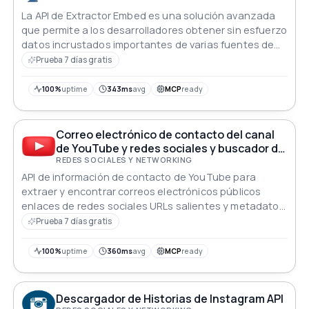
La API de Extractor Embed es una solución avanzada
que permite a los desarrolladores obtener sin esfuerzo
datos incrustados importantes de varias fuentes de
contenido incrustado que se encuentran en Internet.
Prueba 7 días gratis
Para hacerlo, simplemente proporcione a la API una
dirección web estándar de una publicación incrustada,
100%
uptime
343ms
avg
MCP
ready
como un estado de Twitter, un video de YouTube o una
foto de Pinterest.
Correo electrónico de contacto del canal
de YouTube y redes sociales y buscador de
URLs API
REDES SOCIALES Y NETWORKING
API de información de contacto de YouTube para
extraer y encontrar correos electrónicos públicos
enlaces de redes sociales URLs salientes y metadatos
del canal Diseñada para equipos que necesitan una
Prueba 7 días gratis
búsqueda rápida y precisa de correos electrónicos de
creadores enriquecimiento de datos investigación de
100%
uptime
360ms
avg
MCP
ready
influencers contacto y capacidades de raspado de
YouTube
Descargador de Historias de Instagram API