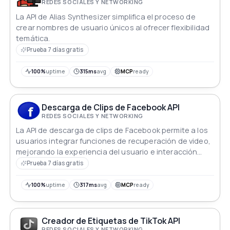
REDES SOCIALES Y NETWORKING
La API de Alias Synthesizer simplifica el proceso de
crear nombres de usuario únicos al ofrecer flexibilidad
temática.
Prueba 7 días gratis
100%
uptime
315ms
avg
MCP
ready
Descarga de Clips de Facebook API
REDES SOCIALES Y NETWORKING
La API de descarga de clips de Facebook permite a los
usuarios integrar funciones de recuperación de video,
mejorando la experiencia del usuario e interacción
dentro de la plataforma de Facebook.
Prueba 7 días gratis
100%
uptime
317ms
avg
MCP
ready
Creador de Etiquetas de TikTok API
REDES SOCIALES Y NETWORKING