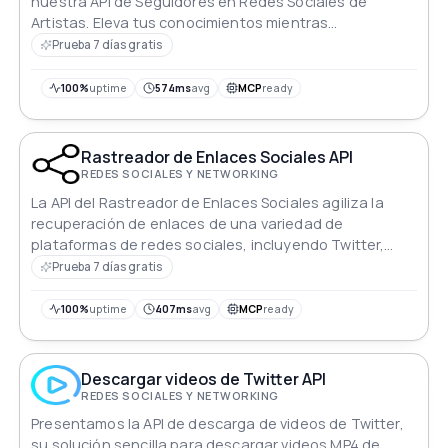
nuestra API de Seguidores en Redes Sociales de
Artistas. Eleva tus conocimientos mientras
entregamos sin problemas datos en tiempo real sobre
Prueba 7 días gratis
oyentes mensuales de Spotify y seguidores en
Facebook, TikTok, Instagram, YouTube, Spotify y
100%
uptime
574ms
avg
MCP
ready
Twitter. Amplifica tu comprensión de la resonancia
digital y potencia tus estrategias creativas como
nunca antes.
Rastreador de Enlaces Sociales API
REDES SOCIALES Y NETWORKING
La API del Rastreador de Enlaces Sociales agiliza la
recuperación de enlaces de una variedad de
plataformas de redes sociales, incluyendo Twitter,
Instagram y Facebook.
Prueba 7 días gratis
100%
uptime
407ms
avg
MCP
ready
Descargar videos de Twitter API
REDES SOCIALES Y NETWORKING
Presentamos la API de descarga de videos de Twitter,
su solución sencilla para descargar videos MP4 de