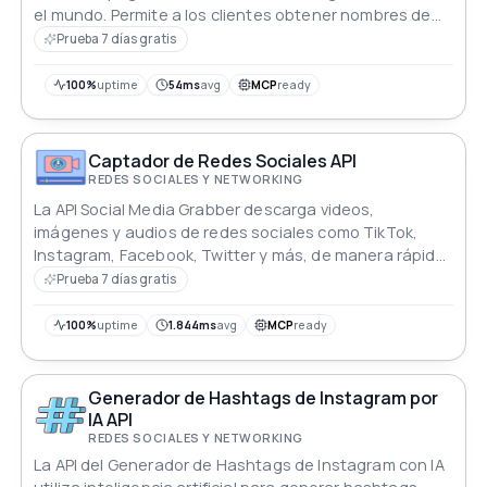
el mundo. Permite a los clientes obtener nombres de
páginas, estadísticas de seguidores, clasificaciones y
Prueba 7 días gratis
metadatos detallados a través de puntos finales
claros y parametrizados.
100%
uptime
54ms
avg
MCP
ready
Captador de Redes Sociales API
REDES SOCIALES Y NETWORKING
La API Social Media Grabber descarga videos,
imágenes y audios de redes sociales como TikTok,
Instagram, Facebook, Twitter y más, de manera rápida
y sin marcas de agua.
Prueba 7 días gratis
100%
uptime
1.844ms
avg
MCP
ready
Generador de Hashtags de Instagram por
IA API
REDES SOCIALES Y NETWORKING
La API del Generador de Hashtags de Instagram con IA