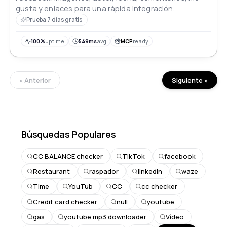
gusta y enlaces para una rápida integración.
Prueba 7 días gratis
100%
uptime
549ms
avg
MCP
ready
« Anterior
Siguiente »
Búsquedas Populares
CC BALANCE checker
TikTok
facebook
Restaurant
raspador
linkedIn
waze
Time
YouTub
CC
cc checker
Credit card checker
null
youtube
gas
youtube mp3 downloader
Vídeo