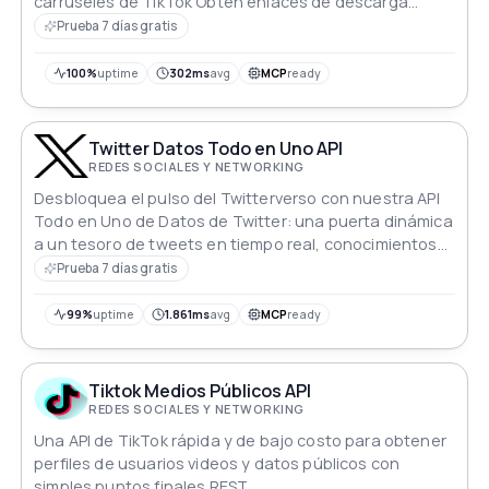
carruseles de TikTok Obtén enlaces de descarga
directos opciones sin marca de agua y puntos finales
Prueba 7 días gratis
REST simples para tu aplicación
100%
uptime
302ms
avg
MCP
ready
Twitter Datos Todo en Uno API
REDES SOCIALES Y NETWORKING
Desbloquea el pulso del Twitterverso con nuestra API
Todo en Uno de Datos de Twitter: una puerta dinámica
a un tesoro de tweets en tiempo real, conocimientos
sobre usuarios y temas en tendencia. Integra, analiza
Prueba 7 días gratis
y visualiza sin esfuerzo el latido de Twitter,
empoderando tus aplicaciones con el pulso de las
99%
uptime
1.861ms
avg
MCP
ready
conversaciones globales en una única solución
integral.
Tiktok Medios Públicos API
REDES SOCIALES Y NETWORKING
Una API de TikTok rápida y de bajo costo para obtener
perfiles de usuarios videos y datos públicos con
simples puntos finales REST