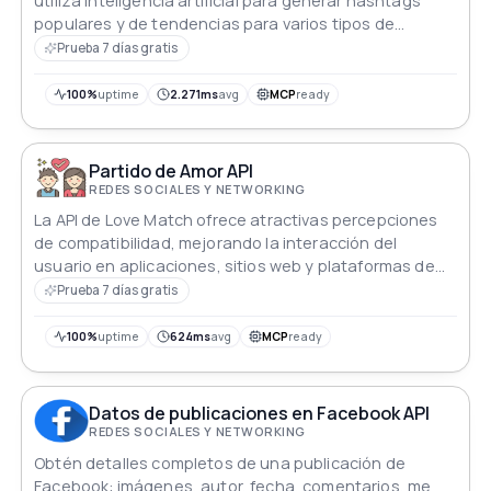
utiliza inteligencia artificial para generar hashtags
populares y de tendencias para varios tipos de
publicaciones en Instagram. Al proporcionar a la API el
Prueba 7 días gratis
tipo de publicación, los usuarios pueden recibir
hashtags relevantes para aumentar la visibilidad, la
100%
uptime
2.271ms
avg
MCP
ready
participación y el alcance en la plataforma.
Partido de Amor API
REDES SOCIALES Y NETWORKING
La API de Love Match ofrece atractivas percepciones
de compatibilidad, mejorando la interacción del
usuario en aplicaciones, sitios web y plataformas de
redes sociales.
Prueba 7 días gratis
100%
uptime
624ms
avg
MCP
ready
Datos de publicaciones en Facebook API
REDES SOCIALES Y NETWORKING
Obtén detalles completos de una publicación de
Facebook: imágenes, autor, fecha, comentarios, me