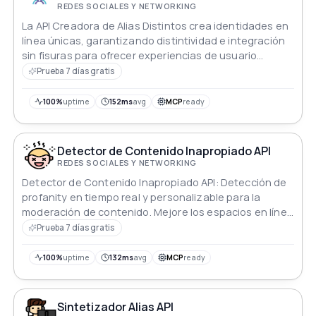
REDES SOCIALES Y NETWORKING
La API Creadora de Alias Distintos crea identidades en
línea únicas, garantizando distintividad e integración
sin fisuras para ofrecer experiencias de usuario
elevadas en todas las plataformas.
Prueba 7 días gratis
100%
uptime
152ms
avg
MCP
ready
Detector de Contenido Inapropiado API
REDES SOCIALES Y NETWORKING
Detector de Contenido Inapropiado API: Detección de
profanity en tiempo real y personalizable para la
moderación de contenido. Mejore los espacios en línea
con un ambiente positivo e inclusivo.
Prueba 7 días gratis
100%
uptime
132ms
avg
MCP
ready
Sintetizador Alias API