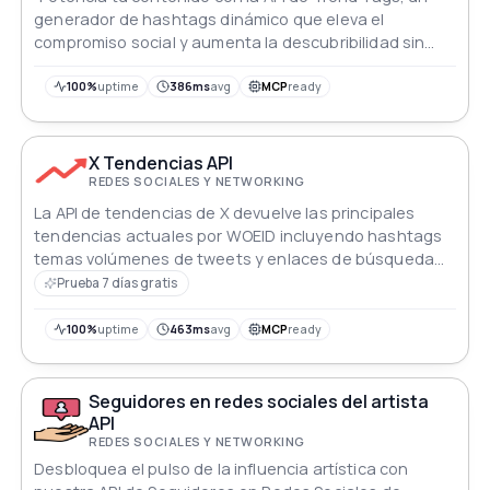
generador de hashtags dinámico que eleva el
compromiso social y aumenta la descubribilidad sin
esfuerzo."
100%
uptime
386ms
avg
MCP
ready
X Tendencias API
REDES SOCIALES Y NETWORKING
La API de tendencias de X devuelve las principales
tendencias actuales por WOEID incluyendo hashtags
temas volúmenes de tweets y enlaces de búsqueda
en tiempo real
Prueba 7 días gratis
100%
uptime
463ms
avg
MCP
ready
Seguidores en redes sociales del artista
API
REDES SOCIALES Y NETWORKING
Desbloquea el pulso de la influencia artística con