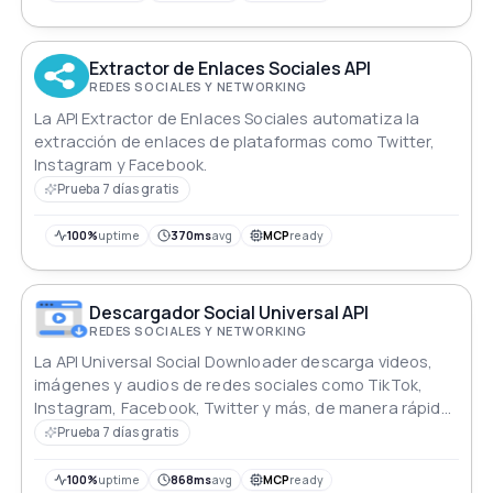
Extractor de Enlaces Sociales API
REDES SOCIALES Y NETWORKING
La API Extractor de Enlaces Sociales automatiza la
extracción de enlaces de plataformas como Twitter,
Instagram y Facebook.
Prueba 7 días gratis
100%
uptime
370ms
avg
MCP
ready
Descargador Social Universal API
REDES SOCIALES Y NETWORKING
La API Universal Social Downloader descarga videos,
imágenes y audios de redes sociales como TikTok,
Instagram, Facebook, Twitter y más, de manera rápida
y sin marcas de agua.
Prueba 7 días gratis
100%
uptime
868ms
avg
MCP
ready