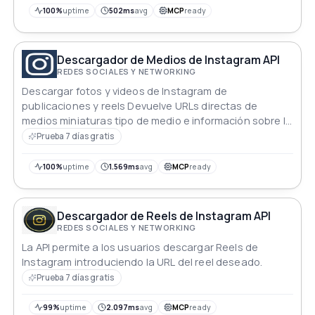
100%
uptime
502ms
avg
MCP
ready
Descargador de Medios de Instagram API
REDES SOCIALES Y NETWORKING
Descargar fotos y videos de Instagram de
publicaciones y reels Devuelve URLs directas de
medios miniaturas tipo de medio e información sobre la
calidad disponible
Prueba 7 días gratis
100%
uptime
1.569ms
avg
MCP
ready
Descargador de Reels de Instagram API
REDES SOCIALES Y NETWORKING
La API permite a los usuarios descargar Reels de
Instagram introduciendo la URL del reel deseado.
Prueba 7 días gratis
99%
uptime
2.097ms
avg
MCP
ready