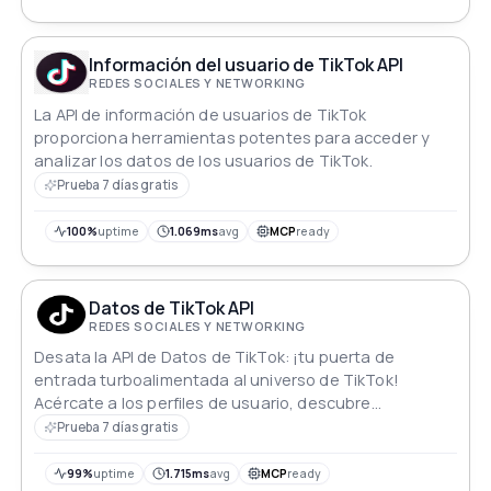
Información del usuario de TikTok API
REDES SOCIALES Y NETWORKING
La API de información de usuarios de TikTok
proporciona herramientas potentes para acceder y
analizar los datos de los usuarios de TikTok.
Prueba 7 días gratis
100%
uptime
1.069ms
avg
MCP
ready
Datos de TikTok API
REDES SOCIALES Y NETWORKING
Desata la API de Datos de TikTok: ¡tu puerta de
entrada turboalimentada al universo de TikTok!
Acércate a los perfiles de usuario, descubre
información sobre videos y más, todo a la velocidad del
Prueba 7 días gratis
rayo. Alimenta tus aplicaciones con los datos más
frescos de TikTok y eleva las experiencias de tus
99%
uptime
1.715ms
avg
MCP
ready