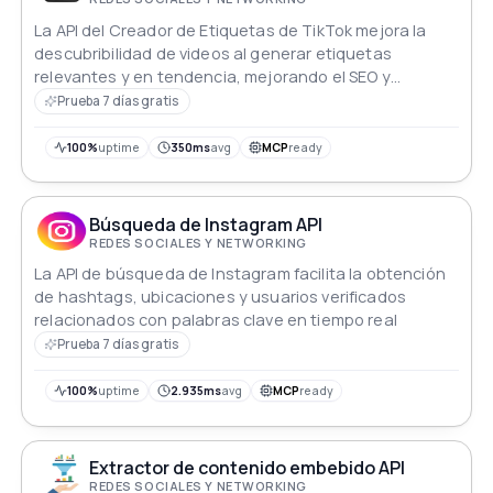
La API del Creador de Etiquetas de TikTok mejora la
descubribilidad de videos al generar etiquetas
relevantes y en tendencia, mejorando el SEO y
aumentando el compromiso de la audiencia con
Prueba 7 días gratis
facilidad.
100%
uptime
350ms
avg
MCP
ready
Búsqueda de Instagram API
REDES SOCIALES Y NETWORKING
La API de búsqueda de Instagram facilita la obtención
de hashtags, ubicaciones y usuarios verificados
relacionados con palabras clave en tiempo real
Prueba 7 días gratis
100%
uptime
2.935ms
avg
MCP
ready
Extractor de contenido embebido API
REDES SOCIALES Y NETWORKING