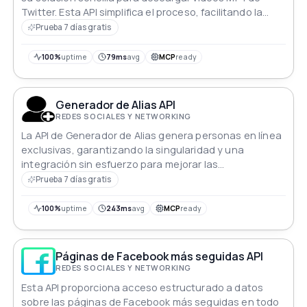
Twitter. Esta API simplifica el proceso, facilitando la
recuperación y el guardado de videos de tuits con
Prueba 7 días gratis
facilidad y comodidad.
100%
uptime
79ms
avg
MCP
ready
Generador de Alias API
REDES SOCIALES Y NETWORKING
La API de Generador de Alias genera personas en línea
exclusivas, garantizando la singularidad y una
integración sin esfuerzo para mejorar las
interacciones de los usuarios en diversas plataformas.
Prueba 7 días gratis
100%
uptime
243ms
avg
MCP
ready
Páginas de Facebook más seguidas API
REDES SOCIALES Y NETWORKING
Esta API proporciona acceso estructurado a datos
sobre las páginas de Facebook más seguidas en todo