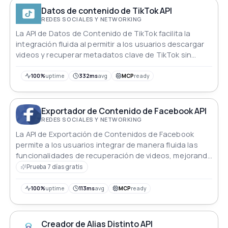
Datos de contenido de TikTok API
REDES SOCIALES Y NETWORKING
La API de Datos de Contenido de TikTok facilita la
integración fluida al permitir a los usuarios descargar
videos y recuperar metadatos clave de TikTok sin
esfuerzo.
100%
uptime
332ms
avg
MCP
ready
Exportador de Contenido de Facebook API
REDES SOCIALES Y NETWORKING
La API de Exportación de Contenidos de Facebook
permite a los usuarios integrar de manera fluida las
funcionalidades de recuperación de videos, mejorando
la experiencia y la interacción general del usuario
Prueba 7 días gratis
dentro de la plataforma de Facebook.
100%
uptime
113ms
avg
MCP
ready
Creador de Alias Distinto API