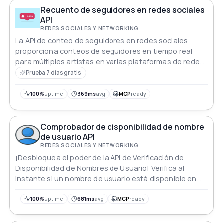
Recuento de seguidores en redes sociales
API
REDES SOCIALES Y NETWORKING
La API de conteo de seguidores en redes sociales
proporciona conteos de seguidores en tiempo real
para múltiples artistas en varias plataformas de redes
sociales. Los desarrolladores pueden integrar esta API
Prueba 7 días gratis
sin problemas en aplicaciones, ofreciendo a los
usuarios información actualizada sobre el seguimiento
100%
uptime
369ms
avg
MCP
ready
en redes sociales de los artistas, ideal para rastrear la
popularidad y el compromiso en línea.
Comprobador de disponibilidad de nombre
de usuario API
REDES SOCIALES Y NETWORKING
¡Desbloquea el poder de la API de Verificación de
Disponibilidad de Nombres de Usuario! Verifica al
instante si un nombre de usuario está disponible en
plataformas populares como Facebook, Instagram y
TikTok.
100%
uptime
681ms
avg
MCP
ready