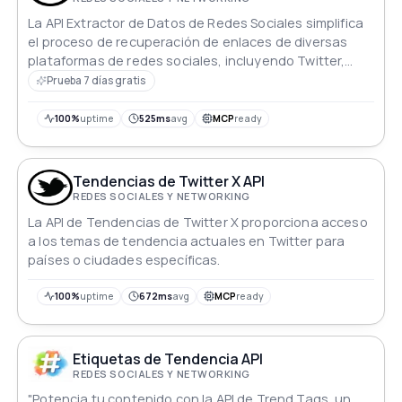
La API Extractor de Datos de Redes Sociales simplifica
el proceso de recuperación de enlaces de diversas
plataformas de redes sociales, incluyendo Twitter,
Instagram y Facebook.
Prueba 7 días gratis
100%
uptime
525ms
avg
MCP
ready
Tendencias de Twitter X API
REDES SOCIALES Y NETWORKING
La API de Tendencias de Twitter X proporciona acceso
a los temas de tendencia actuales en Twitter para
países o ciudades específicas.
100%
uptime
672ms
avg
MCP
ready
Etiquetas de Tendencia API
REDES SOCIALES Y NETWORKING
"Potencia tu contenido con la API de Trend Tags, un