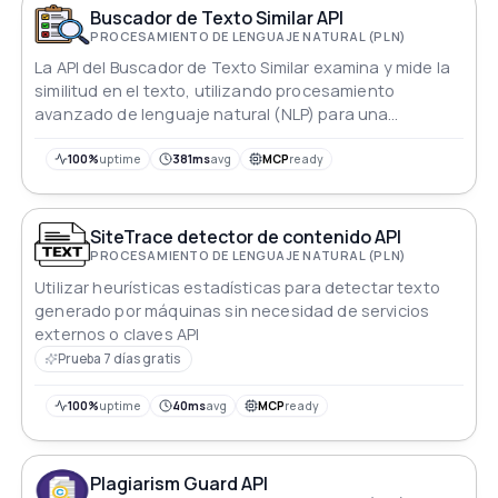
Buscador de Texto Similar API
PROCESAMIENTO DE LENGUAJE NATURAL (PLN)
La API del Buscador de Texto Similar examina y mide la
similitud en el texto, utilizando procesamiento
avanzado de lenguaje natural (NLP) para una
comprensión precisa del significado.
100%
uptime
381ms
avg
MCP
ready
SiteTrace detector de contenido API
PROCESAMIENTO DE LENGUAJE NATURAL (PLN)
Utilizar heurísticas estadísticas para detectar texto
generado por máquinas sin necesidad de servicios
externos o claves API
Prueba 7 días gratis
100%
uptime
40ms
avg
MCP
ready
Plagiarism Guard API