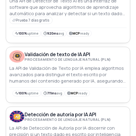
Una API de Detector de Texto AI es una interfaz de
software que aprovecha algoritmos de aprendizaje
automático para analizar y detectar si un texto dado
fue generado por un modelo de IA o por un humano.
Prueba 7 días gratis
100%
uptime
920ms
avg
MCP
ready
Validación de texto de IA API
PROCESAMIENTO DE LENGUAJE NATURAL (PLN)
La API de Validación de Texto por IA emplea algoritmos
avanzados para distinguir el texto escrito por
humanos del contenido generado por IA, asegurando
autenticidad y fomentando la confianza en la
información textual.
100%
uptime
711ms
avg
MCP
ready
Detección de autoría por IA API
PROCESAMIENTO DE LENGUAJE NATURAL (PLN)
La API de Detección de Autoría por IA discernir con
precisión si un texto dado es escrito por inteligencia