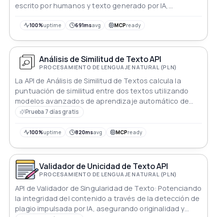
escrito por humanos y texto generado por IA,
asegurando autenticidad y confianza en la
información textual.
100%
uptime
691ms
avg
MCP
ready
Análisis de Similitud de Texto API
PROCESAMIENTO DE LENGUAJE NATURAL (PLN)
La API de Análisis de Similitud de Textos calcula la
puntuación de similitud entre dos textos utilizando
modelos avanzados de aprendizaje automático de
PNL. Al incrustar textos en vectores de 768
Prueba 7 días gratis
dimensiones y calcular la similitud del coseno,
proporciona métricas de similitud precisas y
100%
uptime
820ms
avg
MCP
ready
confiables.
Validador de Unicidad de Texto API
PROCESAMIENTO DE LENGUAJE NATURAL (PLN)
API de Validador de Singularidad de Texto: Potenciando
la integridad del contenido a través de la detección de
plagio impulsada por IA, asegurando originalidad y