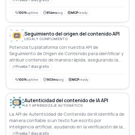
100%
uptime
814ms
avg
MCP
ready
Seguimiento del origen del contenido API
LEGAL Y CUMPLIMIENTO
Potencia tu plataforma con nuestra API de
Seguimiento de Origen de Contenido para identificar y
atribuir contenido de manera rápida, asegurando la
autenticidad y mitigando los riesgos de plagio de
Prueba 7 días gratis
forma fluida.
100%
uptime
903ms
avg
MCP
ready
Autenticidad del contenido de IA API
IA Y APRENDIZAJE AUTOMÁTICO
La API de Autenticidad de Contenido de IA identifica de
manera confiable si un texto fue escrito por
inteligencia artificial, ayudando en la verificación de la
autenticidad del contenido.
Prueba 7 días gratis