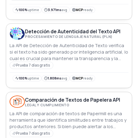
100%
uptime
3.971ms
avg
MCP
ready
Detección de Autenticidad del Texto API
PROCESAMIENTO DE LENGUAJE NATURAL (PLN)
La API de Detección de Autenticidad de Texto verifica
si el texto ha sido generado por inteligencia artificial, lo
cual es crucial para mantener la transparencia y la
confianza en la comunicación textual.
Prueba 7 días gratis
100%
uptime
1.808ms
avg
MCP
ready
Comparación de Textos de Papelera API
LEGAL Y CUMPLIMIENTO
La API de comparación de textos de Papermill es una
herramienta que identifica similitudes entre trabajos y
productos anteriores. Si bien puede alertar a los
usuarios sobre posibles casos de mala conducta, su
Prueba 7 días gratis