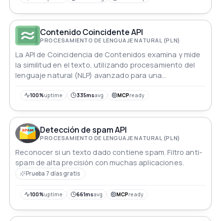
Contenido Coincidente API
PROCESAMIENTO DE LENGUAJE NATURAL (PLN)
La API de Coincidencia de Contenidos examina y mide
la similitud en el texto, utilizando procesamiento del
lenguaje natural (NLP) avanzado para una
comprensión precisa del significado.
100%
uptime
335ms
avg
MCP
ready
Detección de spam API
PROCESAMIENTO DE LENGUAJE NATURAL (PLN)
Reconocer si un texto dado contiene spam. Filtro anti-
spam de alta precisión con muchas aplicaciones.
Prueba 7 días gratis
100%
uptime
661ms
avg
MCP
ready