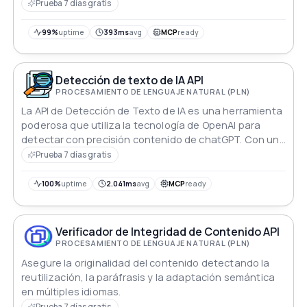
confianza en los materiales escritos.
Prueba 7 días gratis
99%
uptime
393ms
avg
MCP
ready
Detección de texto de IA API
PROCESAMIENTO DE LENGUAJE NATURAL (PLN)
La API de Detección de Texto de IA es una herramienta
poderosa que utiliza la tecnología de OpenAI para
detectar con precisión contenido de chatGPT. Con una
interfaz amigable y alta precisión, puede detectar
Prueba 7 días gratis
plagio en texto generado por IA y servir como un
detector de ensayos para los profesores.
100%
uptime
2.041ms
avg
MCP
ready
Verificador de Integridad de Contenido API
PROCESAMIENTO DE LENGUAJE NATURAL (PLN)
Asegure la originalidad del contenido detectando la
reutilización, la paráfrasis y la adaptación semántica
en múltiples idiomas.
Prueba 7 días gratis