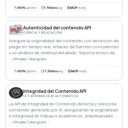
salida no debe considerarse evidencia. En cambio,
sirve como una herramienta útil para identificar
100%
uptime
1.766ms
avg
MCP
ready
posibles instancias de plagio u otras formas de mala
conducta.
Autenticidad del contenido API
CIENCIA Y EDUCACIÓN
Asegure la originalidad del contenido con detección de
plagio en tiempo real, enlaces de fuentes coincidentes
y un análisis de similitud detallado. Soporta envíos de
texto extensos para uso académico, creativo y
Prueba 7 días gratis
profesional.
100%
uptime
7.340ms
avg
MCP
ready
Integridad del Contenido API
IA Y APRENDIZAJE AUTOMÁTICO
La API de Integridad de Contenido detecta y reescribe
contenido generado por IA, asegurando la originalidad
e integridad de trabajos académicos, empresariales y
creativos.
Prueba 7 días gratis