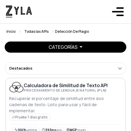
Inicio
Todas las APIs
Detección De Plagio
CATEGORÍAS
Destacados
Calculadora de Similitud de Texto API
PROCESAMIENTO DE LENGUAJE NATURAL (PLN)
Recuperar el porcentaje de similitud entre dos
cadenas de texto. Listo para usar y fácil de
implementar.
Prueba 7 días gratis
100%
uptime
393ms
avg
MCP
ready