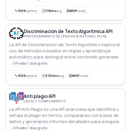
100%
uptime
1.116ms
avg
MCP
ready
Discriminación de Texto Algorítmica API
PROCESAMIENTO DE LENGUAJE NATURAL (PLN)
La API de Discriminación de Texto Algorítmico implica el
uso de métodos basados en reglas y aprendizaje
automático para distinguir entre contenido generado
por modelos y contenido generado por humanos para
Prueba 7 días gratis
interacciones en línea confiables.
100%
uptime
3.552ms
avg
MCP
ready
Anti plagio API
LEGAL Y CUMPLIMIENTO
La API Anti Plagio es una API avanzada que identifica y
señala el plagio en textos, comparando con bases de
datos y generando informes detallados para asegurar
la originalidad del contenido.
Prueba 7 días gratis