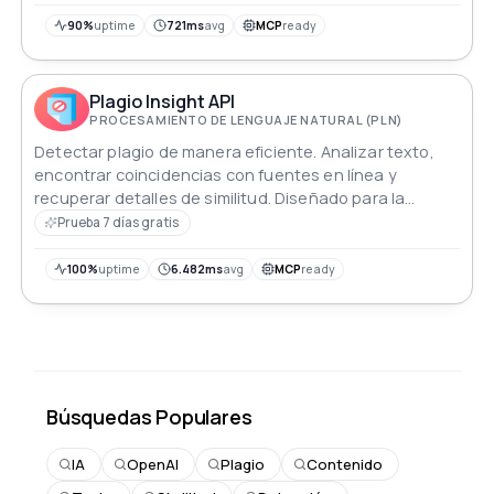
90%
uptime
721ms
avg
MCP
ready
Plagio Insight API
PROCESAMIENTO DE LENGUAJE NATURAL (PLN)
Detectar plagio de manera eficiente. Analizar texto,
encontrar coincidencias con fuentes en línea y
recuperar detalles de similitud. Diseñado para la
verificación de originalidad en diversas industrias.
Prueba 7 días gratis
100%
uptime
6.482ms
avg
MCP
ready
Búsquedas Populares
IA
OpenAI
Plagio
Contenido