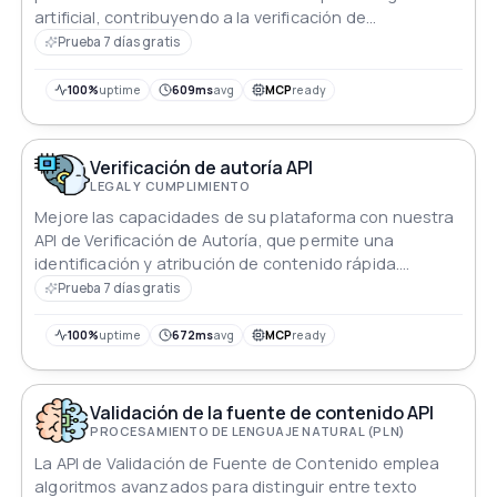
artificial, contribuyendo a la verificación de
autenticidad del contenido.
Prueba 7 días gratis
100%
uptime
609ms
avg
MCP
ready
Verificación de autoría API
LEGAL Y CUMPLIMIENTO
Mejore las capacidades de su plataforma con nuestra
API de Verificación de Autoría, que permite una
identificación y atribución de contenido rápida.
Asegure la autenticidad y mitigue los riesgos de plagio
Prueba 7 días gratis
sin problemas.
100%
uptime
672ms
avg
MCP
ready
Validación de la fuente de contenido API
PROCESAMIENTO DE LENGUAJE NATURAL (PLN)
La API de Validación de Fuente de Contenido emplea
algoritmos avanzados para distinguir entre texto