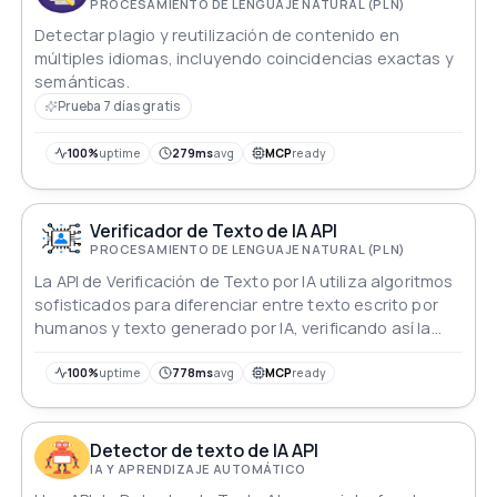
PROCESAMIENTO DE LENGUAJE NATURAL (PLN)
Detectar plagio y reutilización de contenido en
múltiples idiomas, incluyendo coincidencias exactas y
semánticas.
Prueba 7 días gratis
100%
uptime
279ms
avg
MCP
ready
Verificador de Texto de IA API
PROCESAMIENTO DE LENGUAJE NATURAL (PLN)
La API de Verificación de Texto por IA utiliza algoritmos
sofisticados para diferenciar entre texto escrito por
humanos y texto generado por IA, verificando así la
autenticidad y garantizando la confiabilidad en el
contenido textual.
100%
uptime
778ms
avg
MCP
ready
Detector de texto de IA API
IA Y APRENDIZAJE AUTOMÁTICO