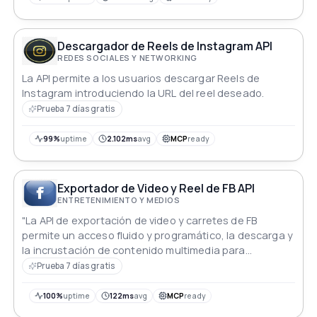
Descargador de Reels de Instagram API
REDES SOCIALES Y NETWORKING
La API permite a los usuarios descargar Reels de
Instagram introduciendo la URL del reel deseado.
Prueba 7 días gratis
99%
uptime
2.102ms
avg
MCP
ready
Exportador de Video y Reel de FB API
ENTRETENIMIENTO Y MEDIOS
"La API de exportación de video y carretes de FB
permite un acceso fluido y programático, la descarga y
la incrustación de contenido multimedia para
enriquecer las experiencias del usuario."
Prueba 7 días gratis
100%
uptime
122ms
avg
MCP
ready