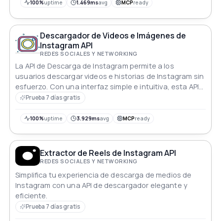
100%
uptime
1.469ms
avg
MCP
ready
Descargador de Videos e Imágenes de
Instagram API
REDES SOCIALES Y NETWORKING
La API de Descarga de Instagram permite a los
usuarios descargar videos e historias de Instagram sin
esfuerzo. Con una interfaz simple e intuitiva, esta API
proporciona acceso fluido al contenido multimedia, lo
Prueba 7 días gratis
que permite a los usuarios guardar sus momentos
favoritos directamente en su dispositivo. Ideal para
100%
uptime
3.929ms
avg
MCP
ready
desarrolladores que buscan mejorar sus aplicaciones
con capacidades de recuperación de medios de
Instagram. Reels, Publicaciones, Hilos, Historias,
Extractor de Reels de Instagram API
Destacados, Videos, Fotos, Carrusel - ¡cualquier medio
REDES SOCIALES Y NETWORKING
de Instagram! API de Descarga de Instagram / Sin
Simplifica tu experiencia de descarga de medios de
Marca de Agua / ¡Soporte para Carruseles!
Instagram con una API de descargador elegante y
eficiente.
Prueba 7 días gratis