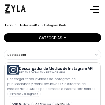
Inicio
Todas las APIs
Instagram Reels
CATEGORÍAS
Destacados
Descargador de Medios de Instagram API
REDES SOCIALES Y NETWORKING
Descargar fotos y videos de Instagram de
publicaciones y reels Devuelve URLs directas de
medios miniaturas tipo de medio e información sobre la
calidad disponible
Prueba 7 días gratis
100%
uptime
1.577ms
avg
MCP
ready