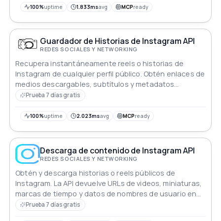
100%
uptime
1.833ms
avg
MCP
ready
Guardador de Historias de Instagram API
REDES SOCIALES Y NETWORKING
Recupera instantáneamente reels o historias de
Instagram de cualquier perfil público. Obtén enlaces de
medios descargables, subtítulos y metadatos
utilizando una simple llamada a la API.
Prueba 7 días gratis
100%
uptime
2.023ms
avg
MCP
ready
Descarga de contenido de Instagram API
REDES SOCIALES Y NETWORKING
Obtén y descarga historias o reels públicos de
Instagram. La API devuelve URLs de videos, miniaturas,
marcas de tiempo y datos de nombres de usuario en
formato JSON estructurado.
Prueba 7 días gratis