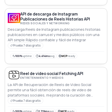
API de descarga de Instagram
Publicaciones de Reels Historias API
REDES SOCIALES Y NETWORKING
Descarga Reels de Instagram publicaciones historias
publicaciones en carrusel y medios públicos con una
API simple Rápido confiable y fácil de integrar
Prueba 7 días gratis
100%
uptime
4.414ms
avg
MCP
ready
Reel de video social Fetching API
ENTRETENIMIENTO Y MEDIOS
La API de Recuperación de Reels de Video Social
permite una fácil obtención de reels de video de
plataformas sociales, mejorando la curación de
contenido y el compromiso.
Prueba 7 días gratis
100%
uptime
1.719ms
avg
MCP
ready