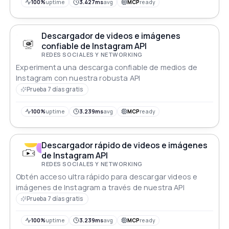
100%
uptime
3.427ms
avg
MCP
ready
Descargador de videos e imágenes
confiable de Instagram API
REDES SOCIALES Y NETWORKING
Experimenta una descarga confiable de medios de
Instagram con nuestra robusta API
Prueba 7 días gratis
100%
uptime
3.239ms
avg
MCP
ready
Descargador rápido de videos e imágenes
de Instagram API
REDES SOCIALES Y NETWORKING
Obtén acceso ultra rápido para descargar videos e
imágenes de Instagram a través de nuestra API
Prueba 7 días gratis
100%
uptime
3.239ms
avg
MCP
ready