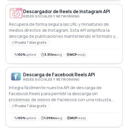
Descargador de Reels de Instagram API
REDES SOCIALES Y NETWORKING
Recupera de forma segura las URL y miniaturas de
medios directos de Instagram. Esta API simplifica la
descarga de publicaciones manteniendo el formato y
la salida adecuados.
Prueba 7 días gratis
100%
uptime
3.351ms
avg
MCP
ready
Descarga de Facebook Reels API
REDES SOCIALES Y NETWORKING
Integra fácilmente nuestra API de descarga de
Facebook Reels para permitir la descarga sin
problemas de videos de Facebook con una robusta
fiabilidad y eficiencia.
Prueba 7 días gratis
100%
uptime
1.099ms
avg
MCP
ready