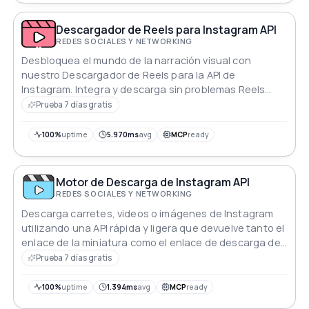
Descargador de Reels para Instagram API
REDES SOCIALES Y NETWORKING
Desbloquea el mundo de la narración visual con
nuestro Descargador de Reels para la API de
Instagram. Integra y descarga sin problemas Reels
cautivadores de Instagram, empoderando tus
Prueba 7 días gratis
aplicaciones con contenido vibrante. Desde
influencers innovadores hasta momentos virales,
100%
uptime
5.970ms
avg
MCP
ready
accede al corazón de la creatividad de Instagram.
Eleva las experiencias de los usuarios y potencia tus
plataformas con el poder de la expresión visual.
Motor de Descarga de Instagram API
REDES SOCIALES Y NETWORKING
Descarga carretes, videos o imágenes de Instagram
utilizando una API rápida y ligera que devuelve tanto el
enlace de la miniatura como el enlace de descarga del
medio.
Prueba 7 días gratis
100%
uptime
1.394ms
avg
MCP
ready