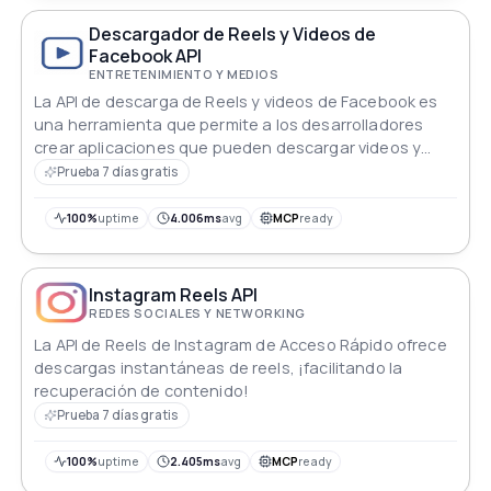
Descargador de Reels y Videos de
Facebook API
ENTRETENIMIENTO Y MEDIOS
La API de descarga de Reels y videos de Facebook es
una herramienta que permite a los desarrolladores
crear aplicaciones que pueden descargar videos y
Reels de Facebook sin la presencia de una marca de
Prueba 7 días gratis
agua. Con esta API, los usuarios pueden acceder y
descargar sus Reels y videos favoritos de Facebook,
100%
uptime
4.006ms
avg
MCP
ready
facilitando su compartición y disfrute en otras
plataformas.
Instagram Reels API
REDES SOCIALES Y NETWORKING
La API de Reels de Instagram de Acceso Rápido ofrece
descargas instantáneas de reels, ¡facilitando la
recuperación de contenido!
Prueba 7 días gratis
100%
uptime
2.405ms
avg
MCP
ready