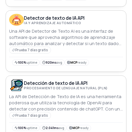
Detector de texto de IA API
IA Y APRENDIZAJE AUTOMÁTICO
Una API de Detector de Texto AI es una interfaz de
software que aprovecha algoritmos de aprendizaje
automático para analizar y detectar si un texto dado
fue generado por un modelo de IA o por un humano.
Prueba 7 días gratis
100%
uptime
920ms
avg
MCP
ready
Detección de texto de IA API
PROCESAMIENTO DE LENGUAJE NATURAL (PLN)
La API de Detección de Texto de IA es una herramienta
poderosa que utiliza la tecnología de OpenAI para
detectar con precisión contenido de chatGPT. Con una
interfaz amigable y alta precisión, puede detectar
Prueba 7 días gratis
plagio en texto generado por IA y servir como un
detector de ensayos para los profesores.
100%
uptime
2.041ms
avg
MCP
ready