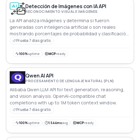
Detección de Imágenes con IA API
RECONOCIMIENTO VISUAL E IMÁGENES
La API analiza imágenes y determina si fueron
generadas con inteligencia artificial o son reales
mostrando porcentajes de probabilidad y clasificación
predictiva
Prueba 7 días gratis
100%
uptime
MCP
ready
Qwen AI API
PROCESAMIENTO DE LENGUAJE NATURAL (PLN)
Alibaba Qwen LLM API for text generation, reasoning,
and vision analysis. OpenAI-compatible chat
completions with up to 1M token context window.
Prueba 7 días gratis
100%
uptime
1.544ms
avg
MCP
ready