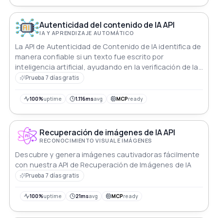
Autenticidad del contenido de IA API
IA Y APRENDIZAJE AUTOMÁTICO
La API de Autenticidad de Contenido de IA identifica de
manera confiable si un texto fue escrito por
inteligencia artificial, ayudando en la verificación de la
autenticidad del contenido.
Prueba 7 días gratis
100%
uptime
1.116ms
avg
MCP
ready
Recuperación de imágenes de IA API
RECONOCIMIENTO VISUAL E IMÁGENES
Descubre y genera imágenes cautivadoras fácilmente
con nuestra API de Recuperación de Imágenes de IA
Prueba 7 días gratis
100%
uptime
21ms
avg
MCP
ready