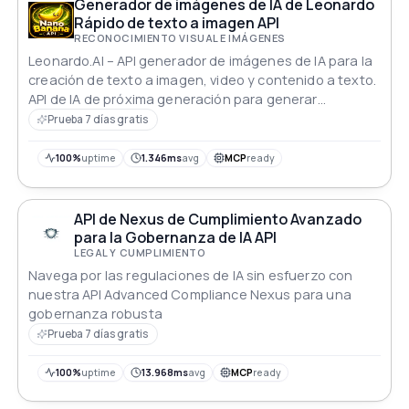
usuario Con monitoreo en tiempo real y
Generador de imágenes de IA de Leonardo
descubrimientos procesables AI-Safe empodera a las
Rápido de texto a imagen API
empresas para navegar de manera efectiva los
RECONOCIMIENTO VISUAL E IMÁGENES
complejos requisitos de cumplimiento
Leonardo.AI – API generador de imágenes de IA para la
creación de texto a imagen, video y contenido a texto.
API de IA de próxima generación para generar
imágenes, videos, texto, música, código, modelos de
Prueba 7 días gratis
ML y agentes de IA. Resultados superiores en
comparación con Deepseek, Faceswap, Gibili, OpenAI,
100%
uptime
1.346ms
avg
MCP
ready
ChatGPT, GPT-4, GPT-5, Perplexity, Claude, Anthropic,
DALL·E, MidJourney, Stable Diffusion, RunwayML,
Pollinations, Ideogram, Bing Image Creator, Fotor AI,
API de Nexus de Cumplimiento Avanzado
Canva AI, Reimagine AI, Pika Labs, Sora, AI Video Maker,
para la Gobernanza de IA API
AI Veo, Synthesia, Lumen5, Descript, ElevenLabs, Murf
LEGAL Y CUMPLIMIENTO
AI, Suno, Aiva, Amper Music, Mubert, Replit AI, Copilot,
Navega por las regulaciones de IA sin esfuerzo con
CodeWhisperer, Tabnine, Cursor AI, Hugging Face,
nuestra API Advanced Compliance Nexus para una
TensorFlow, PyTorch, LangChain, CrewAI, AutoGPT,
gobernanza robusta
BabyAGI, AgentGPT, Leonardo.AI y muchas más
Prueba 7 días gratis
plataformas de IA de vanguardia
100%
uptime
13.968ms
avg
MCP
ready