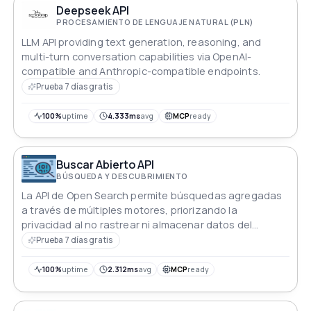
Deepseek API
PROCESAMIENTO DE LENGUAJE NATURAL (PLN)
LLM API providing text generation, reasoning, and
multi-turn conversation capabilities via OpenAI-
compatible and Anthropic-compatible endpoints.
Prueba 7 días gratis
100%
uptime
4.333ms
avg
MCP
ready
Buscar Abierto API
BÚSQUEDA Y DESCUBRIMIENTO
La API de Open Search permite búsquedas agregadas
a través de múltiples motores, priorizando la
privacidad al no rastrear ni almacenar datos del
usuario.
Prueba 7 días gratis
100%
uptime
2.312ms
avg
MCP
ready