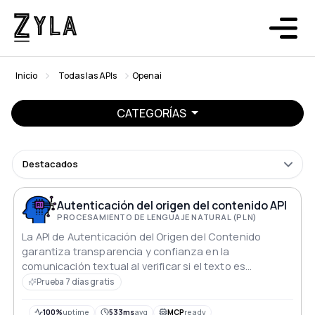
Inicio
Todas las APIs
Openai
CATEGORÍAS
Destacados
Autenticación del origen del contenido API
PROCESAMIENTO DE LENGUAJE NATURAL (PLN)
La API de Autenticación del Origen del Contenido
garantiza transparencia y confianza en la
comunicación textual al verificar si el texto es
generado por IA.
Prueba 7 días gratis
100%
uptime
533ms
avg
MCP
ready