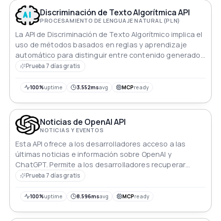
Discriminación de Texto Algorítmica API
PROCESAMIENTO DE LENGUAJE NATURAL (PLN)
La API de Discriminación de Texto Algorítmico implica el
uso de métodos basados en reglas y aprendizaje
automático para distinguir entre contenido generado
por modelos y contenido generado por humanos para
Prueba 7 días gratis
interacciones en línea confiables.
100%
uptime
3.552ms
avg
MCP
ready
Noticias de OpenAI API
NOTICIAS Y EVENTOS
Esta API ofrece a los desarrolladores acceso a las
últimas noticias e información sobre OpenAI y
ChatGPT. Permite a los desarrolladores recuperar
artículos, noticias y actualizaciones relacionadas con
Prueba 7 días gratis
OpenAI y ChatGPT de manera sencilla, proporcionando
una forma rápida y conveniente de mantenerse al día
100%
uptime
8.596ms
avg
MCP
ready
con los últimos desarrollos en el campo del
procesamiento del lenguaje natural.