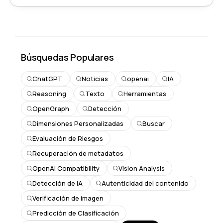
Búsquedas Populares
ChatGPT
Noticias
openai
IA
Reasoning
Texto
Herramientas
OpenGraph
Detección
Dimensiones Personalizadas
Buscar
Evaluación de Riesgos
Recuperación de metadatos
OpenAI Compatibility
Vision Analysis
Detección de IA
Autenticidad del contenido
Verificación de imagen
Predicción de Clasificación