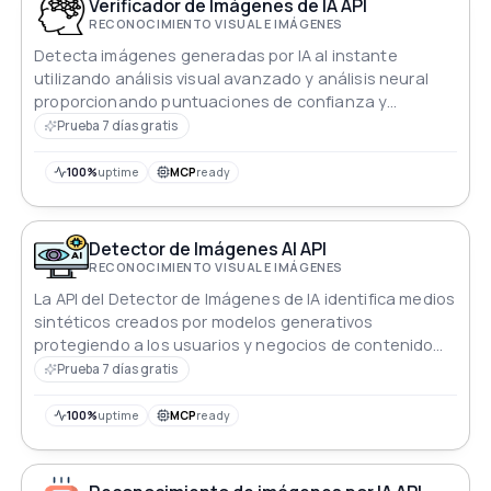
Verificador de Imágenes de IA API
RECONOCIMIENTO VISUAL E IMÁGENES
Detecta imágenes generadas por IA al instante
utilizando análisis visual avanzado y análisis neural
proporcionando puntuaciones de confianza y
verificación de autenticidad para la integridad de los
Prueba 7 días gratis
medios digitales
100%
uptime
MCP
ready
Detector de Imágenes AI API
RECONOCIMIENTO VISUAL E IMÁGENES
La API del Detector de Imágenes de IA identifica medios
sintéticos creados por modelos generativos
protegiendo a los usuarios y negocios de contenido
digital manipulado o falso
Prueba 7 días gratis
100%
uptime
MCP
ready