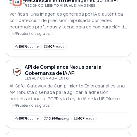
Reconocimiento de imágenes por IA API
RECONOCIMIENTO VISUAL E IMÁGENES
Verifica si una imagen es generada por IA o auténtica
con detección de precisión impulsada por redes
neuronales profundas y tecnología de comparación de
características multimodal
Prueba 7 días gratis
100%
uptime
MCP
ready
API de Compliance Nexus para la
Gobernanza de IA API
LEGAL Y CUMPLIMIENTO
AI-Safe: Gateway de Cumplimiento Empresarial es una
API robusta diseñada para agilizar la adhesión
organizacional al GDPR y la Ley de IA de la UE Ofrece
herramientas automatizadas para el cumplimiento de
Prueba 7 días gratis
la protección de datos evaluaciones de riesgo y
informes regulatorios asegurando que las empresas
100%
uptime
10.960ms
avg
MCP
ready
puedan integrar tecnologías de IA de manera
responsable mientras protegen la privacidad del