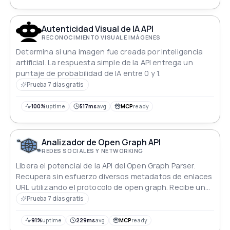
Autenticidad Visual de IA API
RECONOCIMIENTO VISUAL E IMÁGENES
Determina si una imagen fue creada por inteligencia
artificial. La respuesta simple de la API entrega un
puntaje de probabilidad de IA entre 0 y 1.
Prueba 7 días gratis
100%
uptime
517ms
avg
MCP
ready
Analizador de Open Graph API
REDES SOCIALES Y NETWORKING
Libera el potencial de la API del Open Graph Parser.
Recupera sin esfuerzo diversos metadatos de enlaces
URL utilizando el protocolo de open graph. Recibe una
respuesta en JSON, mejorando tus capacidades de
Prueba 7 días gratis
análisis e integración de contenido con facilidad.
91%
uptime
229ms
avg
MCP
ready