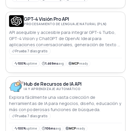
GPT-4 Visión Pro API
PROCESAMIENTO DE LENGUAJE NATURAL (PLN)
API asequible y accesible para integrar GPT-4 Turbo,
GPT-4 Vision y ChatGPT de OpenAI. Ideal para
aplicaciones conversacionales, generación de texto y
análisis visual.
Prueba 7 días gratis
100%
uptime
1.469ms
avg
MCP
ready
Hub de Recursos de IA API
IA Y APRENDIZAJE AUTOMÁTICO
Explora fácilmente una vasta colección de
herramientas de IA para negocios, diseño, educación y
más con poderosas funciones de búsqueda.
Prueba 7 días gratis
100%
uptime
106ms
avg
MCP
ready