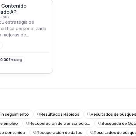
e Contenido
ado API
LISIS
 tu estrategia de
nalítica personalizada
a mejoras de
as.
0.003ms
avg
sin seguimiento
Resultados Rápidos
Resultados de búsque
de empleo
Recuperación de transcripciones
Búsqueda de Goo
 de contenido
Recuperación de datos