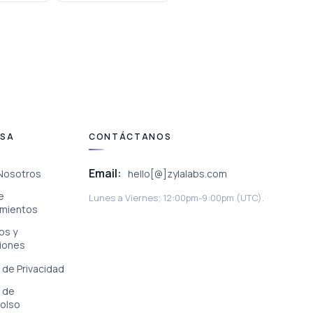
ESA
CONTÁCTANOS
Email:
Nosotros
hello[@]zylalabs.com
e
Lunes a Viernes; 12:00pm-9:00pm (UTC).
mientos
os y
iones
a de Privacidad
a de
olso