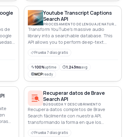
Google
Youtube Transcript Captions
Search API
PROCESAMIENTO DE LENGUAJE NATURAL (PLN)
os de
Transform YouTube's massive audio
Google
library into a searchable database. This
quedas
API allows you to perform deep-text
.
searches across millions of video
Prueba 7 días gratis
transcripts with surgical precision.
Whether you need to find the exact
second a keyword is mentioned or
100%
uptime
1.243ms
avg
analyze content across entire channels,
MCP
ready
our engine provides the tools to do it.
Featuring both exact phrase matching
Recuperar datos de Brave
and advanced fuzzy logic to handle typos
PI
Search API
or mispronunciations, it’s the perfect
BÚSQUEDA Y DESCUBRIMIENTO
solution for media monitoring, AI training,
ite
Recupera datos completos de Brave
and content discovery.
 en
Search fácilmente con nuestra API,
bras
transformando la forma en que los
o
desarrolladores integran funcionalidades
Prueba 7 días gratis
.
de búsqueda.