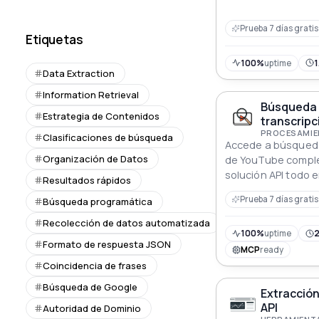
empresa JSON estr
de aplicación direc
Prueba 7 días gratis
Etiquetas
100%
uptime
1
Data Extraction
Information Retrieval
Búsqueda 
Estrategia de Contenidos
transcripc
Clasificaciones de búsqueda
Accede a búsqueda
Organización de Datos
de YouTube compl
solución API todo 
Resultados rápidos
Prueba 7 días gratis
Búsqueda programática
Recolección de datos automatizada
100%
uptime
2
Formato de respuesta JSON
MCP
ready
Coincidencia de frases
Búsqueda de Google
Extracció
API
Autoridad de Dominio