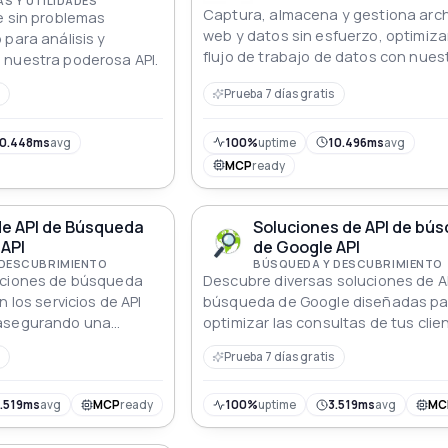
S Y UTILIDADES
Captura, almacena y gestiona arc
e sin problemas
web y datos sin esfuerzo, optimiz
 para análisis y
flujo de trabajo de datos con nuest
 nuestra poderosa API.
Prueba 7 días gratis
0.448ms
avg
100%
uptime
10.496ms
avg
MCP
ready
de API de Búsqueda
Soluciones de API de bú
API
de Google API
 DESCUBRIMIENTO
BÚSQUEDA Y DESCUBRIMIENTO
nciones de búsqueda
Descubre diversas soluciones de A
n los servicios de API
búsqueda de Google diseñadas pa
 asegurando una
optimizar las consultas de tus clie
formación rápida y
elevar la satisfacción del usuario
Prueba 7 días gratis
.519ms
avg
MCP
ready
100%
uptime
3.519ms
avg
MC