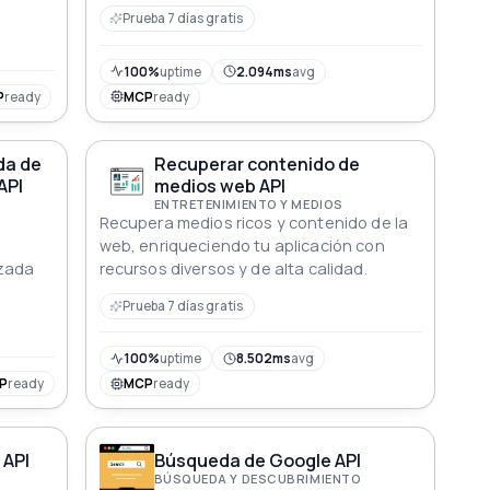
.
Prueba 7 días gratis
100%
uptime
2.094ms
avg
P
ready
MCP
ready
da de
Recuperar contenido de
API
medios web API
ENTRETENIMIENTO Y MEDIOS
Recupera medios ricos y contenido de la
web, enriqueciendo tu aplicación con
izada
recursos diversos y de alta calidad.
Prueba 7 días gratis
100%
uptime
8.502ms
avg
P
ready
MCP
ready
 API
Búsqueda de Google API
BÚSQUEDA Y DESCUBRIMIENTO