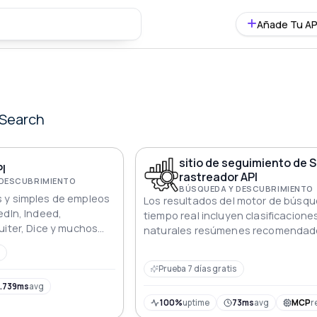
Añade Tu AP
Search
sitio de seguimiento de 
I
rastreador API
 DESCUBRIMIENTO
BÚSQUEDA Y DESCUBRIMIENTO
 y simples de empleos
Los resultados del motor de búsq
edIn, Indeed,
tiempo real incluyen clasificacione
uiter, Dice y muchos
naturales resúmenes recomendad
sola API.
búsquedas relacionadas
Prueba 7 días gratis
.739ms
avg
100%
uptime
73ms
avg
MCP
r