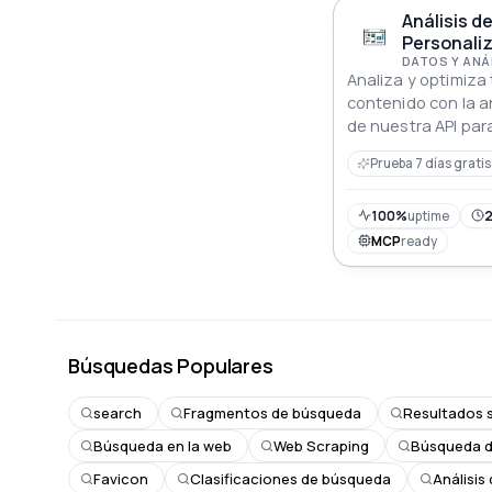
Análisis d
Personaliz
DATOS Y ANÁ
Analiza y optimiza
contenido con la a
de nuestra API par
rendimiento dirigid
Prueba 7 días gratis
100%
uptime
2
MCP
ready
Búsquedas Populares
search
Fragmentos de búsqueda
Resultados 
Búsqueda en la web
Web Scraping
Búsqueda 
Favicon
Clasificaciones de búsqueda
Análisis