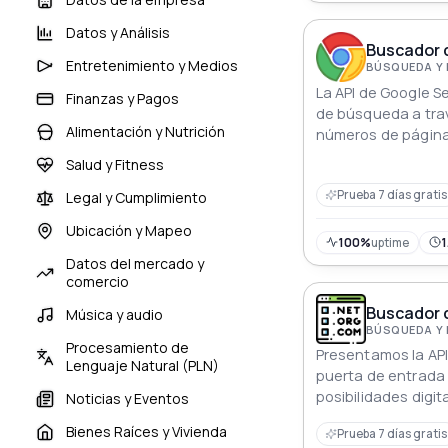
Datos y Análisis
Buscador 
Entretenimiento y Medios
BÚSQUEDA Y
La API de Google S
Finanzas y Pagos
de búsqueda a tra
Alimentación y Nutrición
números de página
información valios
Salud y Fitness
aplicaciones.
Prueba 7 días gratis
Legal y Cumplimiento
Ubicación y Mapeo
100%
uptime
1
Datos del mercado y
comercio
Buscador 
Música y audio
BÚSQUEDA Y
Procesamiento de
Presentamos la API
Lenguaje Natural (PLN)
puerta de entrada
posibilidades digit
Noticias y Eventos
problemas 341 domi
Bienes Raíces y Vivienda
Prueba 7 días gratis
en Google Domains