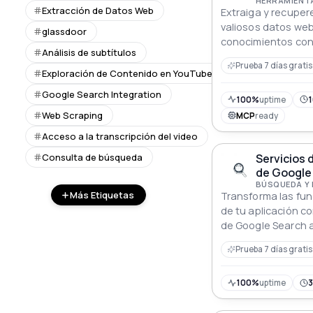
HERRAMIENTA
Extracción de Datos Web
Extraiga y recuper
valiosos datos web
glassdoor
conocimientos con
Análisis de subtítulos
Prueba 7 días gratis
Exploración de Contenido en YouTube
Google Search Integration
100%
uptime
1
Web Scraping
MCP
ready
Acceso a la transcripción del video
Consulta de búsqueda
Servicios 
de Google 
BÚSQUEDA Y
Más Etiquetas
Transforma las fu
de tu aplicación co
de Google Search
recuperación de in
Prueba 7 días gratis
confiable
100%
uptime
3