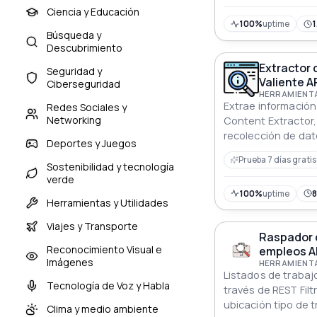
clave. Descubre rá
Ciencia y Educación
disponibilidad de 
100%
uptime
1
Búsqueda y
emprendimientos en
Descubrimiento
creatividad, encue
Extractor
perfecta y redefine
Seguridad y
Valiente A
sin esfuerzo. Eleva
Ciberseguridad
HERRAMIENTA
búsqueda con nues
Extrae información 
Redes Sociales y
Domain Searcher.
Networking
Content Extractor,
recolección de dat
Deportes y Juegos
proyectos.
Prueba 7 días gratis
Sostenibilidad y tecnología
verde
100%
uptime
Herramientas y Utilidades
Viajes y Transporte
Raspador 
Reconocimiento Visual e
empleos A
Imágenes
HERRAMIENTA
Listados de trabaj
Tecnología de Voz y Habla
través de REST Filt
ubicación tipo de 
Clima y medio ambiente