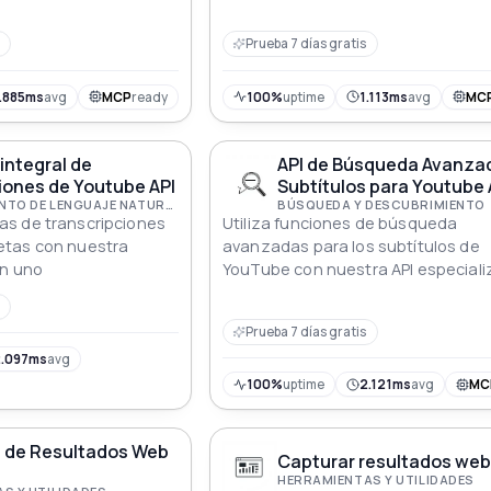
ucturado con enlaces
aplicaciones impulsadas por datos
ta
Prueba 7 días gratis
.885ms
avg
MCP
ready
100%
uptime
1.113ms
avg
MC
integral de
API de Búsqueda Avanza
iones de Youtube API
Subtítulos para Youtube 
PROCESAMIENTO DE LENGUAJE NATURAL (PLN)
BÚSQUEDA Y DESCUBRIMIENTO
s de transcripciones
Utiliza funciones de búsqueda
etas con nuestra
avanzadas para los subtítulos de
en uno
YouTube con nuestra API especial
Prueba 7 días gratis
.097ms
avg
100%
uptime
2.121ms
avg
MC
n de Resultados Web
Capturar resultados web
HERRAMIENTAS Y UTILIDADES