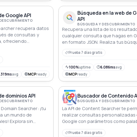
Búsqueda en la web de 
de Google API
API
 DESCUBRIMIENTO
BÚSQUEDA Y DESCUBRIMIENTO
earcher recupera datos
Recupera una lista de los resultad
vés de consultas y
cualquier consulta que hagas en 
, ofreciendo
en formato JSON. Realiza tus bús
a para diversas
en la web de manera programática
Prueba 7 días gratis
100%
uptime
6.086ms
avg
.319ms
avg
MCP
ready
MCP
ready
de dominios API
Buscador de Contenido A
 DESCUBRIMIENTO
BÚSQUEDA Y DESCUBRIMIENTO
 Domain Searcher: ¡tu
La API de Content Searcher te perm
 a un mundo de
realizar consultas personalizadas
ales! Explora sin
Google con parámetros como pala
nios de nivel superior
clave, idioma y fechas, devolviend
Prueba 7 días gratis
 con solo una palabra
resultados detallados y relevantes