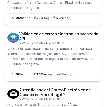
Recuperación de Datos de Correo Electrónico para
una segmentación más inteligente.
Prueba 7 días gratis
100%
uptime
701ms
avg
MCP
ready
Validación de correo electrónico avanzada
API
COMUNICACIÓN Y MENSAJERÍA
Valida correos electrónicos en tiempo real, verificando
la sintaxis, dominios, registros MX y detectando
correos desechables, asegurando datos confiables.
Prueba 7 días gratis
100%
uptime
1.485ms
avg
MCP
ready
Autenticidad del Correo Electrónico de
Alcance de Marketing API
COMUNICACIÓN Y MENSAJERÍA
Mejora el éxito de tu alcance con la API de