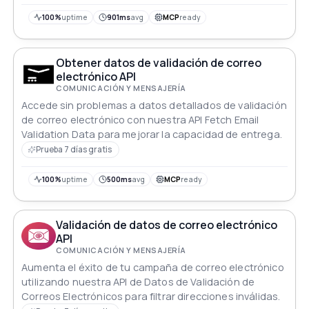
eliminar entradas inválidas y aumentar las tasas de
entrega. Asegúrate de que cada mensaje llegue a su
100%
uptime
901ms
avg
MCP
ready
destino, minimizando rebotados y optimizando tus
campañas de correo electrónico para el éxito.
Potencia tu plataforma con la precisión que necesita
Obtener datos de validación de correo
para conquistar la bandeja de entrada.
electrónico API
COMUNICACIÓN Y MENSAJERÍA
Accede sin problemas a datos detallados de validación
de correo electrónico con nuestra API Fetch Email
Validation Data para mejorar la capacidad de entrega.
Prueba 7 días gratis
100%
uptime
500ms
avg
MCP
ready
Validación de datos de correo electrónico
API
COMUNICACIÓN Y MENSAJERÍA
Aumenta el éxito de tu campaña de correo electrónico
utilizando nuestra API de Datos de Validación de
Correos Electrónicos para filtrar direcciones inválidas.