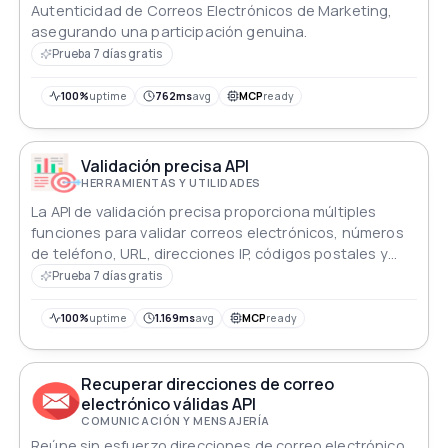
Autenticidad de Correos Electrónicos de Marketing,
asegurando una participación genuina.
Prueba 7 días gratis
100%
uptime
762ms
avg
MCP
ready
Validación precisa API
HERRAMIENTAS Y UTILIDADES
La API de validación precisa proporciona múltiples
funciones para validar correos electrónicos, números
de teléfono, URL, direcciones IP, códigos postales y
otros formatos de datos comunes.
Prueba 7 días gratis
100%
uptime
1.169ms
avg
MCP
ready
Recuperar direcciones de correo
electrónico válidas API
COMUNICACIÓN Y MENSAJERÍA
Reúne sin esfuerzo direcciones de correo electrónico