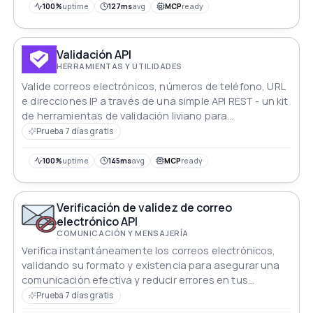
100%
uptime
127ms
avg
MCP
ready
Validación API
HERRAMIENTAS Y UTILIDADES
Valide correos electrónicos, números de teléfono, URL
e direcciones IP a través de una simple API REST - un kit
de herramientas de validación liviano para
desarrolladores
Prueba 7 días gratis
100%
uptime
145ms
avg
MCP
ready
Verificación de validez de correo
electrónico API
COMUNICACIÓN Y MENSAJERÍA
Verifica instantáneamente los correos electrónicos,
validando su formato y existencia para asegurar una
comunicación efectiva y reducir errores en tus
sistemas.
Prueba 7 días gratis