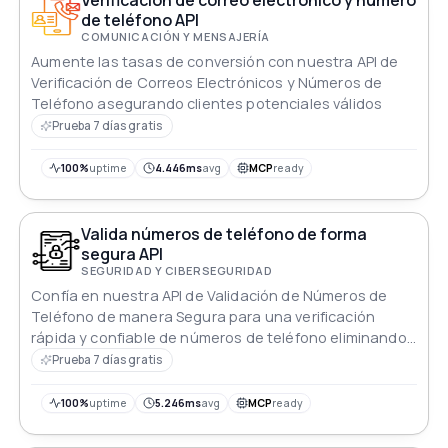
de teléfono API
COMUNICACIÓN Y MENSAJERÍA
Aumente las tasas de conversión con nuestra API de
Verificación de Correos Electrónicos y Números de
Teléfono asegurando clientes potenciales válidos
Prueba 7 días gratis
100%
uptime
4.446ms
avg
MCP
ready
Valida números de teléfono de forma
segura API
SEGURIDAD Y CIBERSEGURIDAD
Confía en nuestra API de Validación de Números de
Teléfono de manera Segura para una verificación
rápida y confiable de números de teléfono eliminando
entradas fraudulentas
Prueba 7 días gratis
100%
uptime
5.246ms
avg
MCP
ready