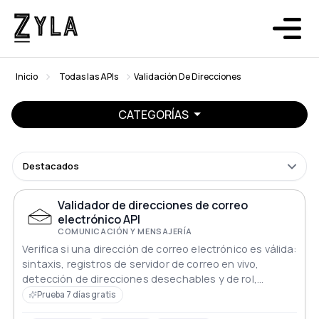
Inicio
Todas las APIs
Validación De Direcciones
CATEGORÍAS
Destacados
Validador de direcciones de correo
electrónico API
COMUNICACIÓN Y MENSAJERÍA
Verifica si una dirección de correo electrónico es válida:
sintaxis, registros de servidor de correo en vivo,
detección de direcciones desechables y de rol,
sugerencias de errores tipográficos y una puntuación
Prueba 7 días gratis
de calidad. Nunca se envía ningún mensaje