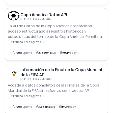
Copa América Datos API
DEPORTES Y JUEGOS
La API de Datos de la Copa América proporciona
acceso estructurado a registros históricos y
estadísticas del torneo de la Copa América. Permite a
los usuarios consultar detalles específicos como los
Prueba 7 días gratis
años del torneo, los ganadores, los máximos
goleadores y otros métricas de rendimiento a través
100%
uptime
6.499ms
avg
MCP
ready
de puntos finales bien definidos.
Información de la Final de la Copa Mundial
de la FIFA API
DEPORTES Y JUEGOS
Accede a datos completos de las Finales de la Copa
Mundial de la FIFA sin esfuerzo con nuestra API.
Prueba 7 días gratis
100%
uptime
1.348ms
avg
MCP
ready