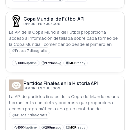
Copa Mundial de Fútbol API
DEPORTES Y JUEGOS
La API de la Copa Mundial de Fútbol proporciona
acceso a información detallada sobre cada torneo de
la Copa Mundial, comenzando desde el primero en
1930.
Prueba 7 días gratis
100%
uptime
972ms
avg
MCP
ready
Partidos Finales en la Historia API
DEPORTES Y JUEGOS
La API de partidos finales de la Copa del Mundo es una
herramienta completa y poderosa que proporciona
acceso programático a una gran cantidad de
información sobre los partidos finales de la Copa
Prueba 7 días gratis
Mundial de la FIFA.
100%
uptime
299ms
avg
MCP
ready