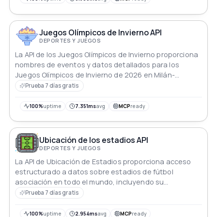
Juegos Olímpicos de Invierno API
DEPORTES Y JUEGOS
La API de los Juegos Olímpicos de Invierno proporciona
nombres de eventos y datos detallados para los
Juegos Olímpicos de Invierno de 2026 en Milán-
Cortina, divididos en puntos finales específicos para
Prueba 7 días gratis
una fácil integración.
100%
uptime
7.351ms
avg
MCP
ready
Ubicación de los estadios API
DEPORTES Y JUEGOS
La API de Ubicación de Estadios proporciona acceso
estructurado a datos sobre estadios de fútbol
asociación en todo el mundo, incluyendo su
capacidad, ubicación y detalles. Permite a los usuarios
Prueba 7 días gratis
recuperar información de manera eficiente al
segmentar los datos en puntos finales específicos.
100%
uptime
2.954ms
avg
MCP
ready