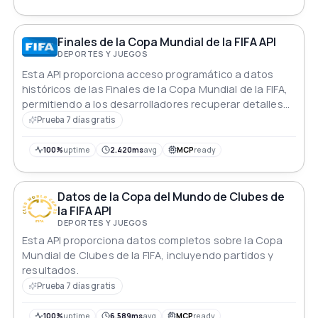
Finales de la Copa Mundial de la FIFA API
DEPORTES Y JUEGOS
Esta API proporciona acceso programático a datos
históricos de las Finales de la Copa Mundial de la FIFA,
permitiendo a los desarrolladores recuperar detalles
como años, ganadores, subcampeones, puntajes e
Prueba 7 días gratis
información relacionada con los partidos a través de
consultas flexibles y precisas.
100%
uptime
2.420ms
avg
MCP
ready
Datos de la Copa del Mundo de Clubes de
la FIFA API
DEPORTES Y JUEGOS
Esta API proporciona datos completos sobre la Copa
Mundial de Clubes de la FIFA, incluyendo partidos y
resultados.
Prueba 7 días gratis
100%
uptime
6.589ms
avg
MCP
ready