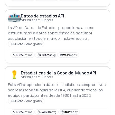
Datos de estadios API
DEPORTES Y JUEGOS
La API de Datos de Estadios proporciona acceso
estructurado a datos sobre estadios de fútbol
asociación en todo el mundo, incluyendo su
capacidad, ubicación y detalles. Permite a los usuarios
Prueba 7 días gratis
recuperar información de manera eficiente
segmentando los datos en puntos finales específicos.
100%
uptime
4.015ms
avg
MCP
ready
Estadísticas de la Copa del Mundo API
DEPORTES Y JUEGOS
Esta API proporciona datos estadísticos comprensivos
sobre la Copa Mundial de la FIFA, cubriendo todos los
equipos participantes desde 1930 hasta 2022.
Prueba 7 días gratis
100%
uptime
5.382ms
avg
MCP
ready