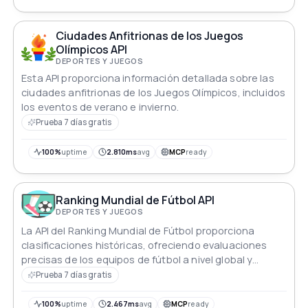
Ciudades Anfitrionas de los Juegos
Olímpicos API
DEPORTES Y JUEGOS
Esta API proporciona información detallada sobre las
ciudades anfitrionas de los Juegos Olímpicos, incluidos
los eventos de verano e invierno.
Prueba 7 días gratis
100%
uptime
2.810ms
avg
MCP
ready
Ranking Mundial de Fútbol API
DEPORTES Y JUEGOS
La API del Ranking Mundial de Fútbol proporciona
clasificaciones históricas, ofreciendo evaluaciones
precisas de los equipos de fútbol a nivel global y
iluminando los patrones de rendimiento a lo largo del
Prueba 7 días gratis
tiempo.
100%
uptime
2.467ms
avg
MCP
ready