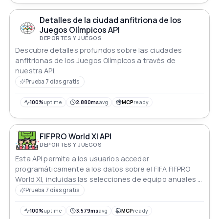
Detalles de la ciudad anfitriona de los
Juegos Olímpicos API
DEPORTES Y JUEGOS
Descubre detalles profundos sobre las ciudades
anfitrionas de los Juegos Olímpicos a través de
nuestra API.
Prueba 7 días gratis
100%
uptime
2.880ms
avg
MCP
ready
FIFPRO World XI API
DEPORTES Y JUEGOS
Esta API permite a los usuarios acceder
programáticamente a los datos sobre el FIFA FIFPRO
World XI, incluidas las selecciones de equipo anuales y
la información detallada de los jugadores.
Prueba 7 días gratis
100%
uptime
3.579ms
avg
MCP
ready