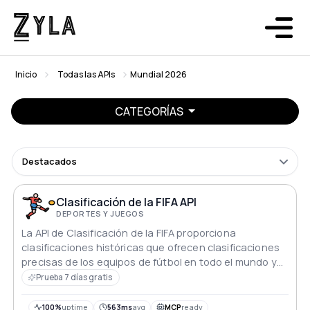
Inicio
Todas las APIs
Mundial 2026
CATEGORÍAS
Destacados
Clasificación de la FIFA API
DEPORTES Y JUEGOS
La API de Clasificación de la FIFA proporciona
clasificaciones históricas que ofrecen clasificaciones
precisas de los equipos de fútbol en todo el mundo y
perspectivas sobre las tendencias de rendimiento.
Prueba 7 días gratis
100%
uptime
563ms
avg
MCP
ready