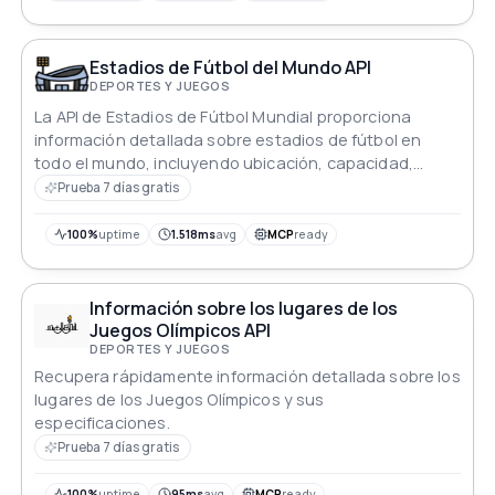
Estadios de Fútbol del Mundo API
DEPORTES Y JUEGOS
La API de Estadios de Fútbol Mundial proporciona
información detallada sobre estadios de fútbol en
todo el mundo, incluyendo ubicación, capacidad,
equipos locales y coordenadas geográficas, ideal para
Prueba 7 días gratis
aplicaciones deportivas.
100%
uptime
1.518ms
avg
MCP
ready
Información sobre los lugares de los
Juegos Olímpicos API
DEPORTES Y JUEGOS
Recupera rápidamente información detallada sobre los
lugares de los Juegos Olímpicos y sus
especificaciones.
Prueba 7 días gratis
100%
uptime
95ms
avg
MCP
ready