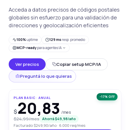
Acceda a datos precisos de códigos postales
globales sin esfuerzo para una validación de
direcciones y geolocalización eficientes
100%
uptime
129 ms
resp. promedio
MCP-ready
para agentes IA
Ver precios
Copiar setup MCP/IA
Preguntá lo que quieras
−17% OFF
PLAN BASIC · ANUAL
20,83
$
/mes
$24,99/mes
Ahorrá $49,98/año
Facturado $249,90/año · 6.000 req/mes