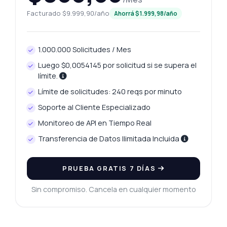
Facturado $9.999,90/año
Ahorrá $1.999,98/año
1.000.000 Solicitudes / Mes
Luego $0,0054145 por solicitud si se supera el
límite.
Límite de solicitudes: 240 reqs por minuto
Soporte al Cliente Especializado
Monitoreo de API en Tiempo Real
Transferencia de Datos Ilimitada Incluida
PRUEBA GRATIS 7 DÍAS
Pregunta lo que quieras
Respuestas sobre Recuperación de Código Postal Global API
Sin compromiso. Cancela en cualquier momento
¡Hola! Pregúntame lo que quieras sobre
Recuperación de Código Postal Global API —