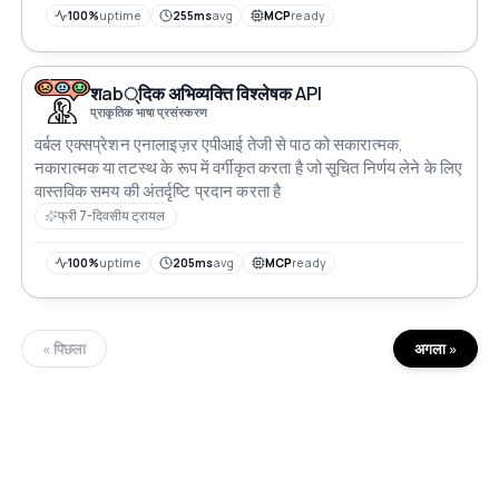
100%
uptime
255ms
avg
MCP
ready
शab्दिक अभिव्यक्ति विश्लेषक API
प्राकृतिक भाषा प्रसंस्करण
वर्बल एक्सप्रेशन एनालाइज़र एपीआई तेजी से पाठ को सकारात्मक,
नकारात्मक या तटस्थ के रूप में वर्गीकृत करता है जो सूचित निर्णय लेने के लिए
वास्तविक समय की अंतर्दृष्टि प्रदान करता है
फ्री 7-दिवसीय ट्रायल
100%
uptime
205ms
avg
MCP
ready
« पिछला
अगला »