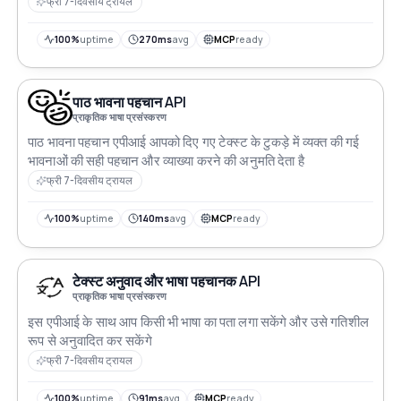
लिए भी API HTTP अनुरोधों का उपयोग करती है और पहचानित भाषा कोड
फ्री 7-दिवसीय ट्रायल
को एक ऐसे प्रारूप में लौटाती है जिसे विभिन्न अनुप्रयोगों में आसानी से
समाहित किया जा सके
100%
uptime
270ms
avg
MCP
ready
पाठ भावना पहचान API
प्राकृतिक भाषा प्रसंस्करण
पाठ भावना पहचान एपीआई आपको दिए गए टेक्स्ट के टुकड़े में व्यक्त की गई
भावनाओं की सही पहचान और व्याख्या करने की अनुमति देता है
फ्री 7-दिवसीय ट्रायल
100%
uptime
140ms
avg
MCP
ready
टेक्स्ट अनुवाद और भाषा पहचानक API
प्राकृतिक भाषा प्रसंस्करण
इस एपीआई के साथ आप किसी भी भाषा का पता लगा सकेंगे और उसे गतिशील
रूप से अनुवादित कर सकेंगे
फ्री 7-दिवसीय ट्रायल
100%
uptime
91ms
avg
MCP
ready