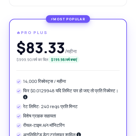
🔥PRO PLUS
$83.33
/महीना
$999.90/वर्ष का बिल
$199.98/वर्ष बचाएं
14,000 रिक्वेस्ट्स / महीना
फिर $0.0129948 यदि लिमिट पार हो जाए तो प्रति रिक्वेस्ट।
रेट लिमिट: 240 reqs प्रति मिनट
विशेष ग्राहक सहायता
रीयल-टाइम API मॉनिटरिंग
अनलिमिटेड डेटा ट्रांसफर शामिल