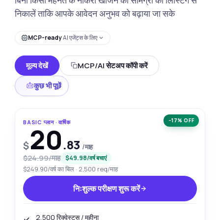
निकालें ताकि आपके आवेदन अनुभव को बढ़ाया जा सके
MCP-ready
AI एजेंट्स के लिए
मूल्य देखें
MCP/AI सेटअप कॉपी करें
कुछ भी पूछें
−17% OFF
BASIC प्लान · वार्षिक
20
.83
$
/माह
$24.99/माह
$49.98/वर्ष बचाएं
$249.90/वर्ष का बिल · 2,500 req/माह
निःशुल्क परीक्षण शुरू करें
2,500 रिक्वेस्ट्स / महीना