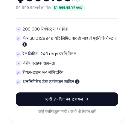
$9,999.90/वर्ष का बिल
$1,999.98/वर्ष बचाएं
यह API क्या कर सकता है?
मुझे एक कोड उदाहरण दिखाएं
इसकी कीमत क्या है?
200,000 रिक्वेस्ट्स / महीना
फिर $0.0129948 यदि लिमिट पार हो जाए तो प्रति रिक्वेस्ट।
रेट लिमिट: 240 reqs प्रति मिनट
Zyla AI द्वारा उत्तरित
·
मैं सपोर्ट से पूछना पसंद करता हूँ
विशेष ग्राहक सहायता
रीयल-टाइम API मॉनिटरिंग
अनलिमिटेड डेटा ट्रांसफर शामिल
फ्री 7-दिन का ट्रायल
कोई प्रतिबद्धता नहीं। कभी भी कैंसल करें