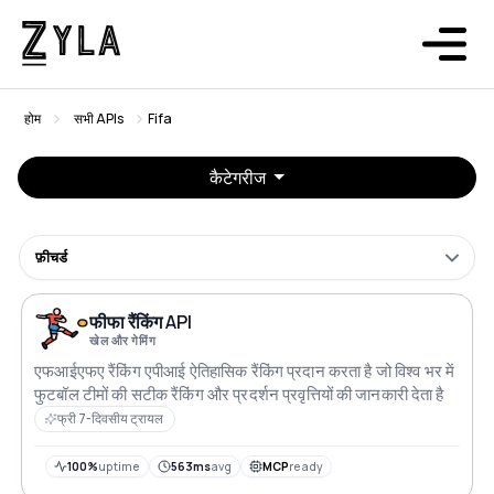
होम
सभी APIs
Fifa
कैटेगरीज
फ़ीचर्ड
फीफा रैंकिंग API
खेल और गेमिंग
एफआईएफए रैंकिंग एपीआई ऐतिहासिक रैंकिंग प्रदान करता है जो विश्व भर में
फुटबॉल टीमों की सटीक रैंकिंग और प्रदर्शन प्रवृत्तियों की जानकारी देता है
फ्री 7-दिवसीय ट्रायल
100%
uptime
563ms
avg
MCP
ready