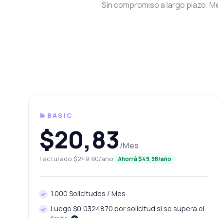
Sin compromiso a largo plazo. Me
Preg
💫BASIC
Respuestas
$20,83
/Mes
¡Ho
Facturado $249,90/año
Ahorrá $49,98/año
end
¿C
1.000 Solicitudes / Mes
¿Q
Luego $0,0324870 por solicitud si se supera el
¿C