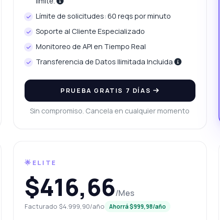
límite.
ué formato tiene la respuesta para precios recientes?
Límite de solicitudes: 60 reqs por minuto
uedo integrarlo con mi aplicación existente?
Soporte al Cliente Especializado
ué puede hacer esta API?
Muéstrame un ejemplo de código
Monitoreo de API en Tiempo Real
uánto cuesta?
Transferencia de Datos Ilimitada Incluida
PRUEBA GRATIS 7 DÍAS
Sin compromiso. Cancela en cualquier momento
Respondido por Zyla AI
·
Prefiero preguntar a Soporte
🌟ELITE
$416,66
/Mes
Facturado $4.999,90/año
Ahorrá $999,98/año