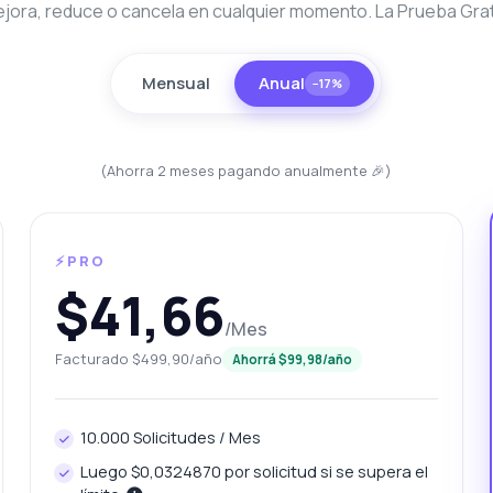
jora, reduce o cancela en cualquier momento. La Prueba Gratu
Mensual
Anual
−17%
(Ahorra 2 meses pagando anualmente 🎉)
unta lo que quieras
⚡PRO
 sobre Rastreador de Fondos API
$41,66
/Mes
la! Pregúntame lo que quieras sobre Rastreador de Fondos API —
Facturado $499,90/año
Ahorrá $99,98/año
points, precios, tips de integración, lo que necesites.
ómo obtengo el precio más reciente de un fondo?
10.000 Solicitudes / Mes
ué parámetros se necesitan para tasas históricas?
Luego $0,0324870 por solicitud si se supera el
ómo puedo verificar los símbolos de fondos soportados?