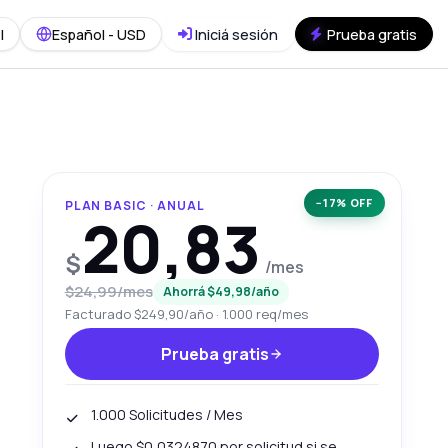
I
Español - USD
Iniciá sesión
Prueba gratis
−17% OFF
PLAN BASIC · ANUAL
20,83
$
/mes
$24,99/mes
Ahorrá $49,98/año
Facturado $249,90/año · 1.000 req/mes
Prueba gratis
1.000 Solicitudes / Mes
Luego $0,0324870 por solicitud si se