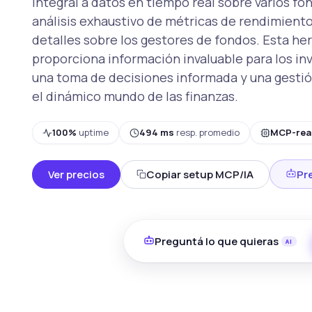
integral a datos en tiempo real sobre varios fon
análisis exhaustivo de métricas de rendimiento
detalles sobre los gestores de fondos. Esta he
proporciona información invaluable para los in
una toma de decisiones informada y una gestió
el dinámico mundo de las finanzas.
100%
uptime
494 ms
resp. promedio
MCP-rea
Ver precios
Copiar setup MCP/IA
Pr
Preguntá lo que quieras