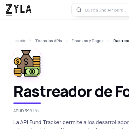
Inicio
Todas las APIs
Finanzas y Pagos
Rastrea
Rastreador de F
API ID 3991
La API Fund Tracker permite a los desarrollad