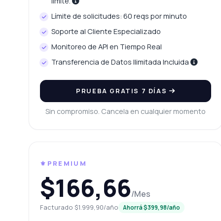
límite.
¿Q
Límite de solicitudes: 60 reqs por minuto
¿P
Soporte al Cliente Especializado
¿Q
Monitoreo de API en Tiempo Real
¿C
Transferencia de Datos Ilimitada Incluida
PRUEBA GRATIS 7 DÍAS
Sin compromiso. Cancela en cualquier momento
⚜️PREMIUM
$166,66
/Mes
Facturado $1.999,90/año
Ahorrá $399,98/año