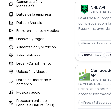
Comunicación y
Mensajería
NRL API
DEPORTES Y
Datos de la empresa
La API de NRL prop
Datos y Análisis
completos sobre la
Rugby, incluyendo 
Entretenimiento y Medios
calendarios y detal
desde la temporad
Finanzas y Pagos
Prueba 7 días gratis
Ideal para desarrol
Alimentación y Nutrición
deportivos y entu
datos históricos y 
Salud y Fitness
100%
uptime
Legal y Cumplimiento
Campos de 
Ubicación y Mapeo
API
Datos del mercado y
DEPORTES Y
La API de Detalles
comercio
Reino Unido permit
Música y audio
obtener informació
campos de golf en
Procesamiento de
Prueba 7 días gratis
en el Código Posta
Lenguaje Natural (PLN)
Campo proporcion