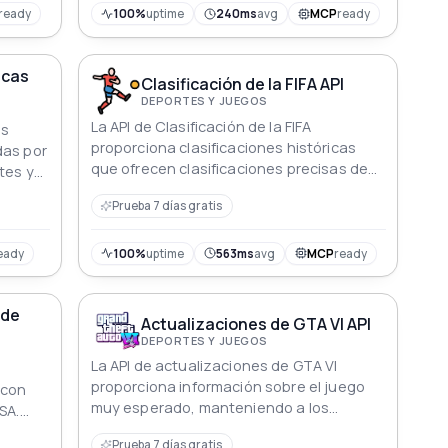
can
ready
100%
uptime
240ms
avg
MCP
ready
la NRL.
icas
Clasificación de la FIFA API
DEPORTES Y JUEGOS
La API de Clasificación de la FIFA
as
proporciona clasificaciones históricas
das por
que ofrecen clasificaciones precisas de
tes y
los equipos de fútbol en todo el mundo y
Prueba 7 días gratis
perspectivas sobre las tendencias de
rendimiento.
eady
100%
uptime
563ms
avg
MCP
ready
 de
Actualizaciones de GTA VI API
DEPORTES Y JUEGOS
La API de actualizaciones de GTA VI
proporciona información sobre el juego
 con
muy esperado, manteniendo a los
SA.
usuarios comprometidos.
Prueba 7 días gratis