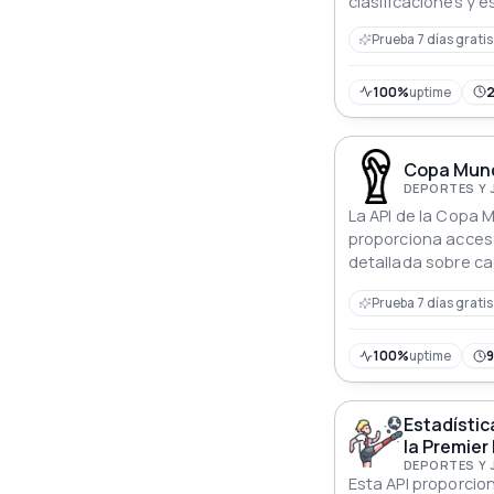
clasificaciones y e
de los atletas a lo
Prueba 7 días gratis
100%
uptime
Copa Mundi
DEPORTES Y
La API de la Copa 
proporciona acces
detallada sobre c
Mundial, comenzan
Prueba 7 días gratis
en 1930.
100%
uptime
Estadístic
la Premier
Tiempos A
DEPORTES Y
Esta API proporcio