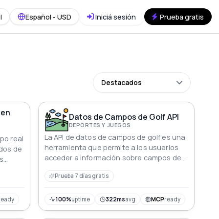
I
Español - USD
Iniciá sesión
Prueba gratis
Destacados
 en
Datos de Campos de Golf API
DEPORTES Y JUEGOS
La API de datos de campos de golf es una
po real
herramienta que permite a los usuarios
ados de
acceder a información sobre campos de
s
golf.
n
Prueba 7 días gratis
l
ready
100%
uptime
322ms
avg
MCP
ready