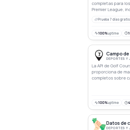
completas para los
Premier League, i
rendimiento histór
Prueba 7 días gratis
100%
uptime
Campo de 
DEPORTES Y
La API de Golf Co
proporciona de ma
completos sobre c
ofreciendo a los d
forma eficiente de
aplicaciones.
100%
uptime
Datos de c
DEPORTES Y