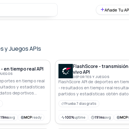
Añade Tu AP
s y Juegos APIs
FlashScore - transmisión
- en tiempo real API
vivo API
 JUEGOS
DEPORTES Y JUEGOS
eportes en tiempo real
FlashScore API de deportes en tiem
ultados y estadísticas
- resultados en tiempo real result
 datos deportivos
partidos y estadísticas obtén dato
aScore incluyendo
deportivos detallados que incluye
Prueba 7 días gratis
empo real de fútbol
puntuaciones en vivo calendarios
tc.
resultados y estadísticas de fútbo
baloncesto tenis de FlashScore
219ms
avg
MCP
ready
100%
uptime
191ms
avg
MCP