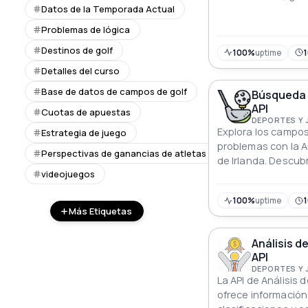
Datos de la Temporada Actual
a los fairways de pr
interrupciones.
Problemas de lógica
Destinos de golf
100%
uptime
Detalles del curso
Base de datos de campos de golf
Búsqueda d
API
Cuotas de apuestas
DEPORTES Y
Explora los campos 
Estrategia de juego
problemas con la A
Perspectivas de ganancias de atletas
de Irlanda. Descub
videojuegos
información detall
experiencia de golf
100%
uptime
Más Etiquetas
Análisis d
API
DEPORTES Y
La API de Análisis 
ofrece información