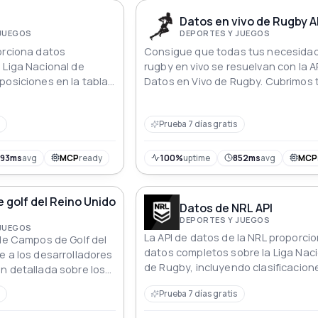
Datos en vivo de Rugby A
 JUEGOS
DEPORTES Y JUEGOS
orciona datos
Consigue que todas tus necesida
 Liga Nacional de
rugby en vivo se resuelvan con la A
posiciones en la tabla,
Datos en Vivo de Rugby. Cubrimos
les de los partidos
las grandes ligas y estamos añadi
a actual hasta 2000.
ligas todo el tiempo.
Prueba 7 días gratis
ladores, analistas
siastas que buscan
actualizados de la NRL.
393ms
avg
MCP
ready
100%
uptime
852ms
avg
MCP
golf del Reino Unido
Datos de NRL API
DEPORTES Y JUEGOS
 JUEGOS
La API de datos de la NRL proporci
 de Campos de Golf del
datos completos sobre la Liga Nac
e a los desarrolladores
de Rugby, incluyendo clasificacion
n detallada sobre los
partidos y detalles de los encuent
 el Reino Unido basada
Prueba 7 días gratis
la temporada actual desde 2002. I
l y el Nombre del
para desarrolladores, analistas
ados. Además de los