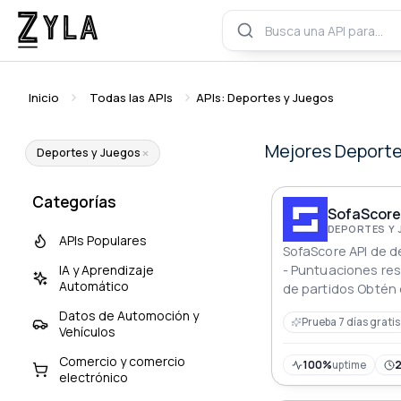
Inicio
Todas las APIs
APIs: Deportes y Juegos
Mejores Deporte
Deportes y Juegos
Categorías
SofaScore 
DEPORTES Y
APIs Populares
SofaScore API de d
IA y Aprendizaje
- Puntuaciones res
Automático
de partidos Obtén
detallados de Sof
Datos de Automoción y
Prueba 7 días gratis
puntuaciones en ti
Vehículos
baloncesto tenis e
Comercio y comercio
100%
uptime
electrónico