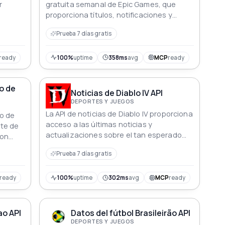
r
gratuita semanal de Epic Games, que
proporciona títulos, notificaciones y
datos históricos para mejorar tu
Prueba 7 días gratis
experiencia de juego.
ready
100%
uptime
358ms
avg
MCP
ready
o de
Noticias de Diablo IV API
DEPORTES Y JUEGOS
La API de noticias de Diablo IV proporciona
to de
acceso a las últimas noticias y
te de
actualizaciones sobre el tan esperado
Con
juego, Diablo IV. Mantente informado
uyendo
Prueba 7 días gratis
sobre nuevas características, mecánicas
, los
de juego, clases de personajes y más a
entos
través de esta API, asegurando que
ready
100%
uptime
302ms
avg
MCP
ready
nunca te pierdas ningún anuncio o
iones o
desarrollo importante en el mundo de
Diablo IV.
ao API
Datos del fútbol Brasileirão API
DEPORTES Y JUEGOS