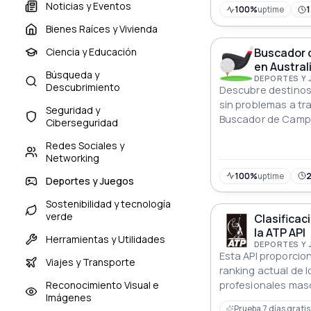
Noticias y Eventos
detalles de los cam
100%
uptime
también recupera 
Bienes Raíces y Vivienda
de lugares de Googl
Buscador 
Ciencia y Educación
en una herramienta
en Austral
a información espe
Búsqueda y
DEPORTES Y
campos de golf del
Descubrimiento
Descubre destinos
sin problemas a tra
Seguridad y
Buscador de Campos
Ciberseguridad
dirigiendo a los e
Redes Sociales y
primer nivel con pr
Networking
detallada.
100%
uptime
Deportes y Juegos
Sostenibilidad y tecnología
verde
Clasificac
la ATP API
Herramientas y Utilidades
DEPORTES Y
Esta API proporcio
Viajes y Transporte
ranking actual de 
Reconocimiento Visual e
profesionales masc
Imágenes
la Asociación de T
Prueba 7 días gratis