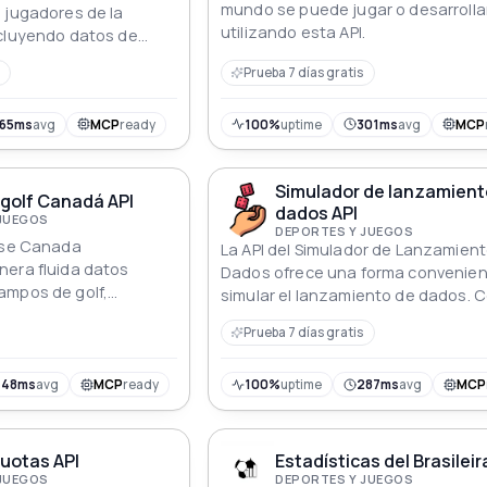
mundo se puede jugar o desarrolla
 jugadores de la
utilizando esta API.
ncluyendo datos de
icos.
Prueba 7 días gratis
165ms
avg
MCP
ready
100%
uptime
301ms
avg
MCP
Simulador de lanzamient
golf Canadá API
dados API
 JUEGOS
DEPORTES Y JUEGOS
urse Canada
La API del Simulador de Lanzamien
nera fluida datos
Dados ofrece una forma convenien
ampos de golf,
simular el lanzamiento de dados. 
esarrolladores una
parámetros personalizables, incl
Prueba 7 días gratis
 enriquecer
el número de dados, lados y tiradas
usuarios pueden generar lanzami
de dados aleatorios para diversas
448ms
avg
MCP
ready
100%
uptime
287ms
avg
MCP
aplicaciones como juegos, simulac
análisis estadístico.
uotas API
Estadísticas del Brasileir
 JUEGOS
DEPORTES Y JUEGOS