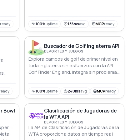
inconvenientes, ofreciendo detalles
completos y precisión.
nes.
P
ready
100%
uptime
136ms
avg
MCP
ready
Buscador de Golf Inglaterra API
DEPORTES Y JUEGOS
Explora campos de golf de primer nivel en
ra
toda Inglaterra sin esfuerzos con la API
Golf Finder England. Integra sin problemas
os
y eleva tu experiencia de golf ahora.
calles
ready
100%
uptime
240ms
avg
MCP
ready
er Bowl
Clasificación de Jugadoras de
la WTA API
DEPORTES Y JUEGOS
Super
La API de Clasificación de Jugadoras de la
pleta
WTA proporciona datos en tiempo real