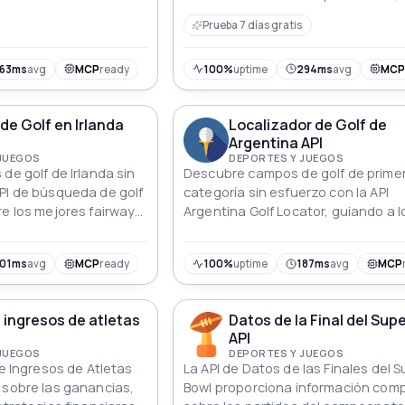
imer nivel sin
información detallada y eleva tu
Prueba 7 días gratis
experiencia de golf sin complicacio
163ms
avg
MCP
ready
100%
uptime
294ms
avg
MC
e Golf en Irlanda
Localizador de Golf de
Argentina API
 JUEGOS
DEPORTES Y JUEGOS
de golf de Irlanda sin
Descubre campos de golf de prime
PI de búsqueda de golf
categoría sin esfuerzo con la API
re los mejores fairways,
Argentina Golf Locator, guiando a l
ada y eleva tu
entusiastas hacia impresionantes 
 sin esfuerzo.
de golf con precisión e información
101ms
avg
MCP
ready
100%
uptime
187ms
avg
MCP
detallada.
e ingresos de atletas
Datos de la Final del Sup
API
 JUEGOS
DEPORTES Y JUEGOS
de Ingresos de Atletas
La API de Datos de las Finales del 
 sobre las ganancias,
Bowl proporciona información com