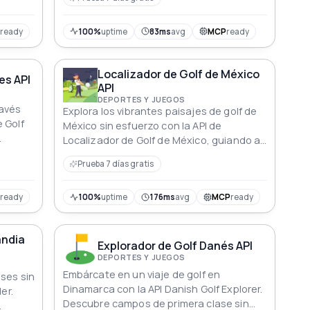
P
ready
100%
uptime
83ms
avg
MCP
ready
Localizador de Golf de México
es API
API
DEPORTES Y JUEGOS
ravés
Explora los vibrantes paisajes de golf de
 Golf
México sin esfuerzo con la API de
Localizador de Golf de México, guiando a
los entusiastas a los campos de primer
Prueba 7 días gratis
nivel con precisión y detalles completos.
P
ready
100%
uptime
176ms
avg
MCP
ready
andia
Explorador de Golf Danés API
DEPORTES Y JUEGOS
Embárcate en un viaje de golf en
eses sin
Dinamarca con la API Danish Golf Explorer.
er.
Descubre campos de primera clase sin