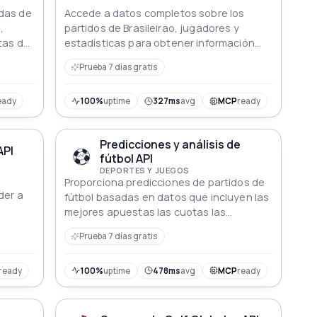
adas de
Accede a datos completos sobre los
,
partidos de Brasileirao, jugadores y
tas del
estadísticas para obtener información
sobre la acción del fútbol.
Prueba 7 días gratis
eady
100%
uptime
327ms
avg
MCP
ready
Predicciones y análisis de
API
fútbol API
DEPORTES Y JUEGOS
a
Proporciona predicciones de partidos de
der a
fútbol basadas en datos que incluyen las
mejores apuestas las cuotas las
 Liga,
previsiones de resultados los índices de
Prueba 7 días gratis
confianza los mercados de apuestas y
los resultados esperados para los
próximos partidos
ready
100%
uptime
478ms
avg
MCP
ready