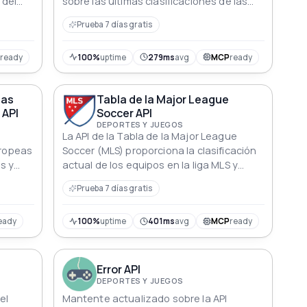
 del
sobre las últimas clasificaciones de las
jugadoras de tenis de todo el mundo.
Prueba 7 días gratis
s, los
Incluye detalles de los jugadores como
datos
nombre, país y puntos de clasificación.
23,
P
ready
100%
uptime
279ms
avg
MCP
ready
o para
ra los
ias
Tabla de la Major League
 API
Soccer API
DEPORTES Y JUEGOS
La API de la Tabla de la Major League
uropeas
Soccer (MLS) proporciona la clasificación
s y
actual de los equipos en la liga MLS y
 ser
clasificaciones históricas con información
Prueba 7 días gratis
detallada.
eady
100%
uptime
401ms
avg
MCP
ready
Error API
DEPORTES Y JUEGOS
el
Mantente actualizado sobre la API