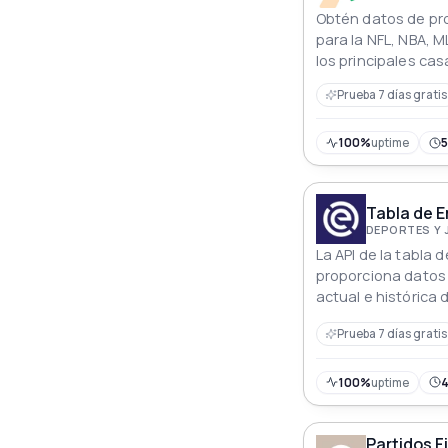
Obtén datos de pro
para la NFL, NBA, M
los principales ca
UU., Reino Unido, U
Prueba 7 días gratis
Actualizaciones fr
100%
uptime
Tabla de Er
DEPORTES Y
La API de la tabla d
proporciona datos 
actual e histórica 
principal liga de fú
Prueba 7 días gratis
Países Bajos, incl
sobre las posicion
puntos y otras est
100%
uptime
Partidos Fi