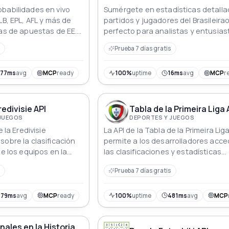
babilidades en vivo
Sumérgete en estadísticas detall
LB, EPL, AFL y más de
partidos y jugadores del Brasileirao
sas de apuestas de EE.
perfecto para analistas y entusias
E y Australia.
fútbol.
Prueba 7 días gratis
ecuentes.
577ms
avg
MCP
ready
100%
uptime
16ms
avg
MCP
r
edivisie API
Tabla de la Primeira Liga 
 JUEGOS
DEPORTES Y JUEGOS
e la Eredivisie
La API de la Tabla de la Primeira Lig
sobre la clasificación
permite a los desarrolladores acce
de los equipos en la
las clasificaciones y estadísticas
tbol profesional en los
actuales e históricas de la Primeira
Prueba 7 días gratis
uyendo información
que es la principal liga de fútbol
es de los equipos,
profesional en Portugal.
adísticas.
479ms
avg
MCP
ready
100%
uptime
481ms
avg
MCP
nales en la Historia