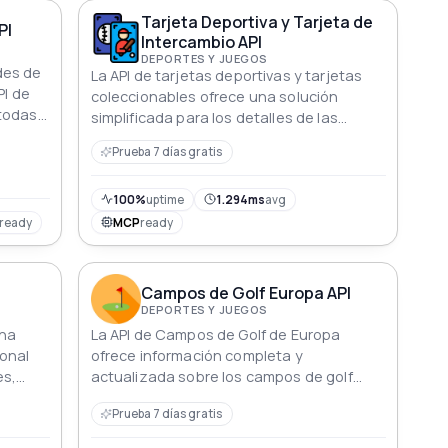
Tarjeta Deportiva y Tarjeta de
PI
Intercambio API
DEPORTES Y JUEGOS
des de
La API de tarjetas deportivas y tarjetas
PI de
coleccionables ofrece una solución
 todas
simplificada para los detalles de las
endo
cartas y los datos de precios de Pokémon,
Prueba 7 días gratis
Marvel, tarjetas deportivas y más,
completa con una documentación
extensa.
100%
uptime
1.294ms
avg
ready
MCP
ready
Campos de Golf Europa API
DEPORTES Y JUEGOS
ona
La API de Campos de Golf de Europa
ional
ofrece información completa y
es,
actualizada sobre los campos de golf
ros de
europeos, ayudando tanto a
Prueba 7 días gratis
deal
desarrolladores como a entusiastas.