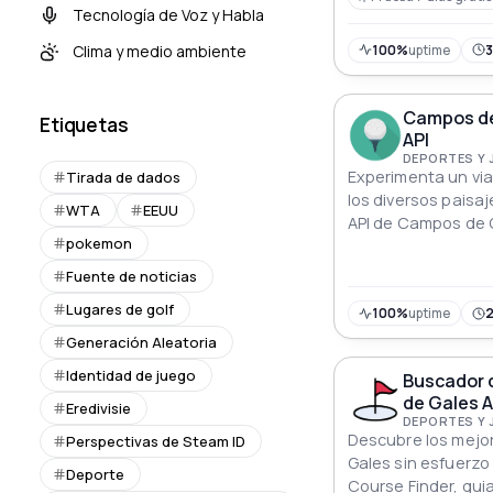
(ATP).
Tecnología de Voz y Habla
Clima y medio ambiente
100%
uptime
Campos de
Etiquetas
API
DEPORTES Y
Experimenta un via
Tirada de dados
los diversos paisa
WTA
EEUU
API de Campos de 
pokemon
ofrece detalles pr
coordenadas y no
Fuente de noticias
Lugares de golf
100%
uptime
Generación Aleatoria
Identidad de juego
Buscador 
de Gales A
Eredivisie
DEPORTES Y
Descubre los mejo
Perspectivas de Steam ID
Gales sin esfuerzo 
Deporte
Course Finder, gui