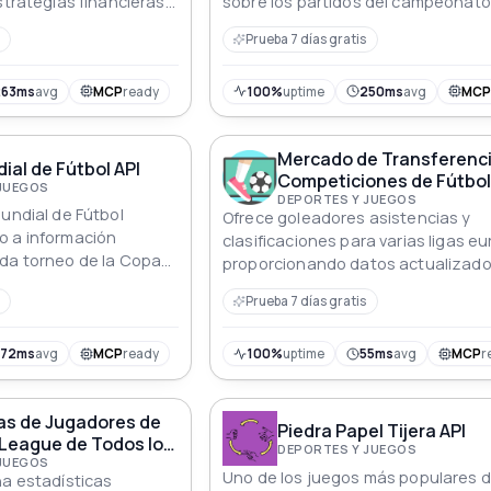
strategias financieras
sobre los partidos del campeonato
 largo de tres décadas.
Super Bowl, incluidos los equipos
Prueba 7 días gratis
ganadores y perdedores, los lugare
entrenadores y los puntajes. Con 
que abarcan desde 1967 hasta 20
263ms
avg
MCP
ready
100%
uptime
250ms
avg
MC
esta API es un recurso valioso tant
los aficionados al deporte como pa
Mercado de Transferenc
investigadores.
al de Fútbol API
Competiciones de Fútbol
 JUEGOS
DEPORTES Y JUEGOS
Mundial de Fútbol
Ofrece goleadores asistencias y
o a información
clasificaciones para varias ligas e
ada torneo de la Copa
proporcionando datos actualizado
do desde el primero
consistentes que están listos para
Prueba 7 días gratis
integrados en cualquier aplicación
deportiva
972ms
avg
MCP
ready
100%
uptime
55ms
avg
MCP
r
as de Jugadores de
Piedra Papel Tijera API
 League de Todos los
DEPORTES Y JUEGOS
PI
 JUEGOS
Uno de los juegos más populares d
na estadísticas