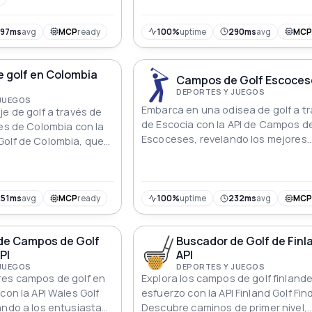
experiencia de golf.
397ms
avg
MCP
ready
100%
uptime
290ms
avg
MC
 golf en Colombia
Campos de Golf Escoces
DEPORTES Y JUEGOS
 JUEGOS
Embarca en una odisea de golf a t
je de golf a través de
de Escocia con la API de Campos de
jes de Colombia con la
Escoceses, revelando los mejores
Golf de Colombia, que
fairways y experiencias de golf
ecisos a través de
enriquecedoras de manera fluida.
mbres de campos.
251ms
avg
MCP
ready
100%
uptime
232ms
avg
MC
de Campos de Golf
Buscador de Golf de Finl
PI
API
 JUEGOS
DEPORTES Y JUEGOS
res campos de golf en
Explora los campos de golf finland
con la API Wales Golf
esfuerzo con la API Finland Golf Find
ando a los entusiastas
Descubre caminos de primer nivel,