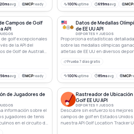
deportivos y entusiastas que bus
pos de golf, la API
120ms
avg
MCP
ready
100%
uptime
699ms
avg
MCP
datos históricos y actualizados de 
información relevante
e, lo que la convierte
de Campos de Golf
Datos de Medallas Olímp
 integral para acceder
ia API
de EE UU API
cífica sobre los
 JUEGOS
DEPORTES Y JUEGOS
 Reino Unido.
 de golf excepcionales
Proporciona estadísticas detallad
vés de la API del
sobre las medallas olímpicas gana
 de Golf de Australia,
atletas de EE UU en diversos depor
ntusiastas a campos de
disciplinas
Prueba 7 días gratis
ecisión e información
256ms
avg
MCP
ready
100%
uptime
85ms
avg
MCP
r
ión de Jugadores de
Rastreador de Ubicación
Golf EE UU API
 JUEGOS
DEPORTES Y JUEGOS
na información sobre el
Descubre sin esfuerzo los mejores
los jugadores de tenis
campos de golf en Estados Unidos
ulinos en el circuito de
nuestra API Golf Location Tracker U
enistas Profesionales
Integra y mejora sin problemas tu