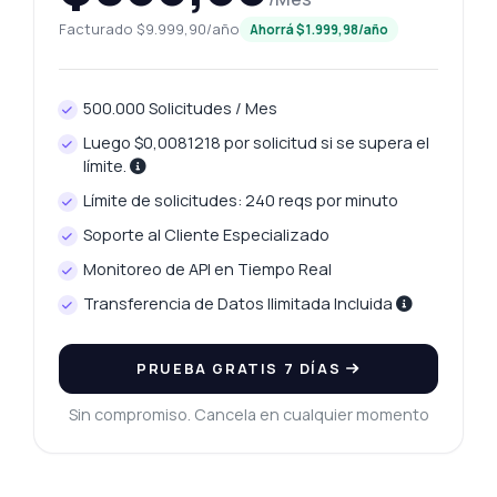
Facturado $9.999,90/año
Ahorrá $1.999,98/año
500.000 Solicitudes / Mes
Pregunta lo que quieras
Luego $0,0081218 por solicitud si se supera el
Respuestas sobre Recuperar análisis de datos de IMC API
límite.
Límite de solicitudes: 240 reqs por minuto
¡Hola! Pregúntame lo que quieras sobre
Recuperar análisis de datos de IMC API —
Soporte al Cliente Especializado
endpoints, precios, tips de integración, lo
Monitoreo de API en Tiempo Real
que necesites.
Transferencia de Datos Ilimitada Incluida
¿Qué parámetros necesito para el cálculo?
¿Cómo formateo la solicitud POST?
PRUEBA GRATIS 7 DÍAS
¿Qué métricas se incluyen en la respuesta?
Sin compromiso. Cancela en cualquier momento
¿Puedo usar unidades métricas e
imperiales?
¿Qué hago si recibo un error en la
respuesta?