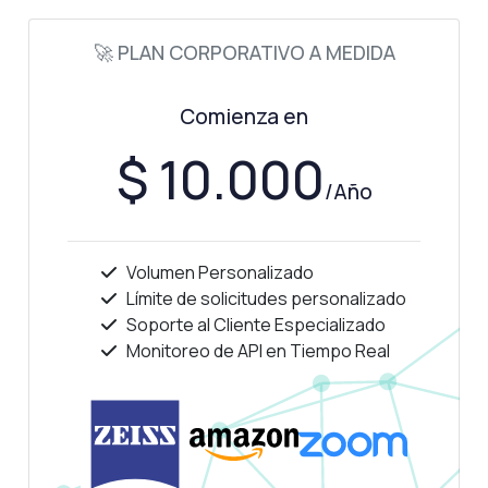
¿Qué puede hacer esta API?
🚀 PLAN CORPORATIVO A MEDIDA
Muéstrame un ejemplo de código
¿Cuánto cuesta?
Comienza en
$ 10.000
/Año
Respondido por Zyla AI
·
Prefiero preguntar a Soporte
Volumen Personalizado
Límite de solicitudes personalizado
Soporte al Cliente Especializado
Monitoreo de API en Tiempo Real