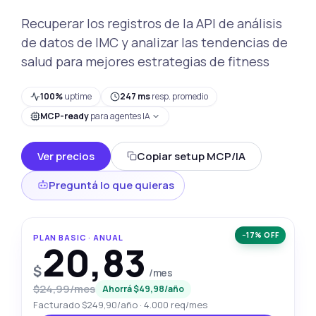
Recuperar los registros de la API de análisis
de datos de IMC y analizar las tendencias de
salud para mejores estrategias de fitness
100%
uptime
247 ms
resp. promedio
MCP-ready
para agentes IA
Ver precios
Copiar setup MCP/IA
Preguntá lo que quieras
−17% OFF
PLAN BASIC · ANUAL
20,83
$
/mes
$24,99/mes
Ahorrá $49,98/año
Facturado $249,90/año · 4.000 req/mes